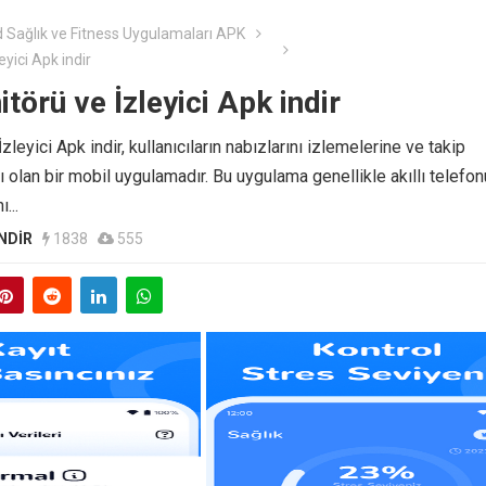
 Sağlık ve Fitness Uygulamaları APK
yici Apk indir
törü ve İzleyici Apk indir
leyici Apk indir, kullanıcıların nabızlarını izlemelerine ve takip
 olan bir mobil uygulamadır. Bu uygulama genellikle akıllı telefon
...
NDIR
1838
555