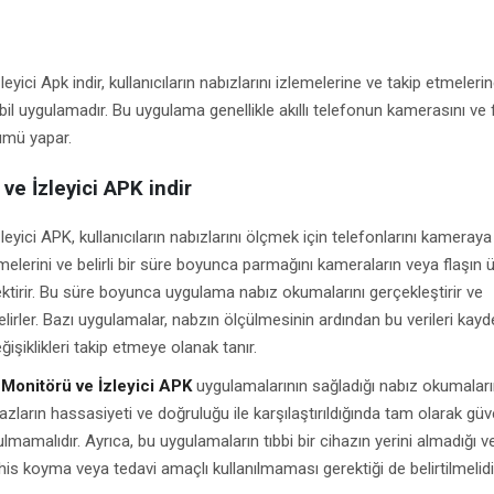
yici Apk indir, kullanıcıların nabızlarını izlemelerine ve takip etmeleri
il uygulamadır. Bu uygulama genellikle akıllı telefonun kamerasını ve f
ümü yapar.
ve İzleyici APK indir
eyici APK, kullanıcıların nabızlarını ölçmek için telefonlarını kameray
melerini ve belirli bir süre boyunca parmağını kameraların veya flaşın 
ektirir. Bu süre boyunca uygulama nabız okumalarını gerçekleştirir ve
belirler. Bazı uygulamalar, nabzın ölçülmesinin ardından bu verileri kayde
işiklikleri takip etmeye olanak tanır.
Monitörü ve İzleyici APK
uygulamalarının sağladığı nabız okumaları
azların hassasiyeti ve doğruluğu ile karşılaştırıldığında tam olarak güve
mamalıdır. Ayrıca, bu uygulamaların tıbbi bir cihazın yerini almadığı v
şhis koyma veya tedavi amaçlı kullanılmaması gerektiği de belirtilmelidi