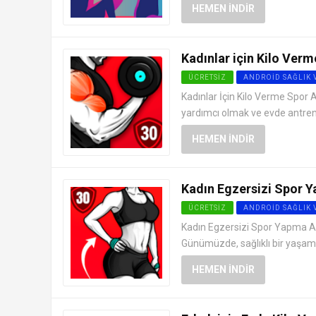
HEMEN İNDIR
Kadınlar için Kilo Verm
ÜCRETSIZ
ANDROID SAĞLIK 
Kadınlar İçin Kilo Verme Spor 
yardımcı olmak ve evde antrenm
HEMEN İNDIR
Kadın Egzersizi Spor Y
ÜCRETSIZ
ANDROID SAĞLIK 
Kadın Egzersizi Spor Yapma Apk
Günümüzde, sağlıklı bir yaşam
HEMEN İNDIR