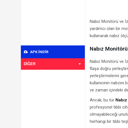
Nabız Monitörü ve İzle
yardımcı olan bir mob
kullanarak nabız ölç
Nabız Monitörü 
APK INDIR
Nabız Monitörü ve İzl
DIĞER
flaşa doğru yerleştir
yerleştirmelerini ger
kullanıcının nabzını 
ve zaman içindeki değ
Ancak, bu tür
Nabız 
profesyonel tıbbi cih
olmayabileceği unutul
herhangi bir tıbbi te