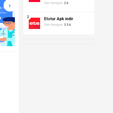
Son Versiyon:
2.6
Etstur Apk indir
Son Versiyon:
3.3.6