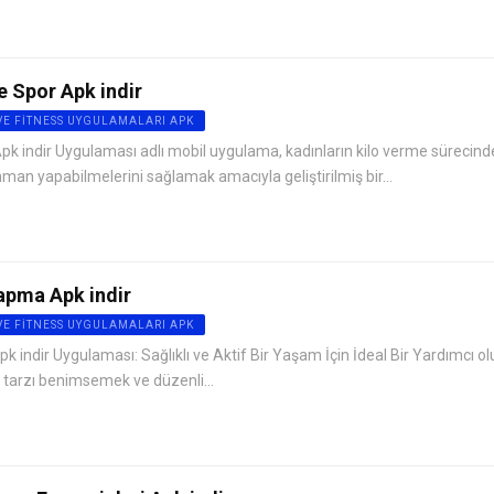
e Spor Apk indir
VE FITNESS UYGULAMALARI APK
Apk indir Uygulaması adlı mobil uygulama, kadınların kilo verme sürecind
an yapabilmelerini sağlamak amacıyla geliştirilmiş bir...
apma Apk indir
VE FITNESS UYGULAMALARI APK
 indir Uygulaması: Sağlıklı ve Aktif Bir Yaşam İçin İdeal Bir Yardımcı ol
 tarzı benimsemek ve düzenli...