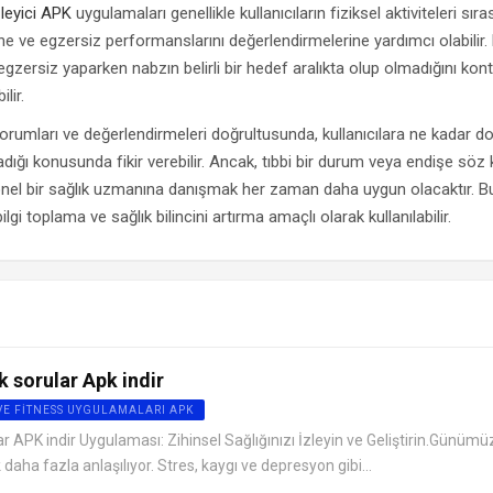
leyici APK
uygulamaları genellikle kullanıcıların fiziksel aktiviteleri sıra
ine ve egzersiz performanslarını değerlendirmelerine yardımcı olabilir. 
zersiz yaparken nabzın belirli bir hedef aralıkta olup olmadığını kont
lir.
yorumları ve değerlendirmeleri doğrultusunda, kullanıcılara ne kadar d
ağladığı konusunda fikir verebilir. Ancak, tıbbi bir durum veya endişe sö
nel bir sağlık uzmanına danışmak her zaman daha uygun olacaktır. Bu
ilgi toplama ve sağlık bilincini artırma amaçlı olarak kullanılabilir.
 sorular Apk indir
VE FITNESS UYGULAMALARI APK
 APK indir Uygulaması: Zihinsel Sağlığınızı İzleyin ve Geliştirin.Günümü
daha fazla anlaşılıyor. Stres, kaygı ve depresyon gibi...