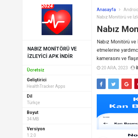
Anasayfa
Android
Nabız Monitörü ve İzle
Nabız Moni
Nabız Monitörü ve İz
NABIZ MONITÖRÜ VE
etmelerine yardımcı
İZLEYICI APK INDIR
kamerasını ve flaşını
20 ARA, 2023
I
Ücretsiz
Geliştirici
HealthTracker Apps
Dil
Türkçe
Boyut
34 MB
Versiyon
1.2.0