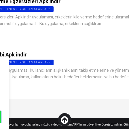
rme Egzersizleri Apk indir
VE FITNESS UYGULAMALARI APK
ersizleri Apk indir uygulaması, erkeklerin kilo verme hedeflerine ulaşmal
r mobil uygulamadır. Bu uygulama, erkeklerin sağlıklı bir...
bi Apk indir
VE FITNESS UYGULAMALARI APK
indir uygulaması, kullanıcıların alışkanlıklarını takip etmelerine ve yönet
dır. Uygulama, kullanıcıların belirli hedefler belirlemesini ve bu hedefler
droid oyunları, uygulamaları, müzik, video ve eğitim APK'larını güvenli ve ücretsiz indirin. Gü