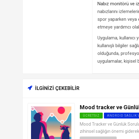
Nabız monitörü ve iz
nabızlarını izlemeler
spor yaparken veya eg
etmeye yardımcı olabi
Uygulama, kullanıcı 
kullanışlı bilgiler s
olduğunda, profesyo
uygulamalar, kişisel b
İLGINIZI ÇEKEBILIR
Mood tracker ve Günlük
ÜCRETSIZ
ANDROID SAĞLIK 
Mood Tracker ve Günlük Sorular
zihinsel sağlığın önemi giderek 