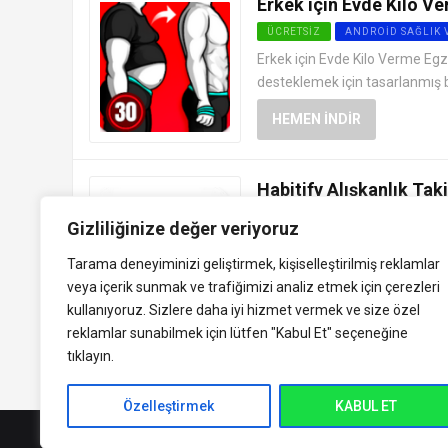
Erkek için Evde Kilo Ve
ÜCRETSIZ
ANDROID SAĞLIK 
Erkek için Evde Kilo Verme Egz
desteklemek için tasarlanmış bi
HEMEN İNDIR
Habitify Alışkanlık Taki
ÜCRETSIZ
ANDROID SAĞLIK 
Gizliliğinize değer veriyoruz
Habitify: Alışkanlık Takibi APK 
Tarama deneyiminizi geliştirmek, kişiselleştirilmiş reklamlar
yardımcı olan bir mobil uygulama
veya içerik sunmak ve trafiğimizi analiz etmek için çerezleri
HEMEN İNDIR
kullanıyoruz. Sizlere daha iyi hizmet vermek ve size özel
reklamlar sunabilmek için lütfen
"Kabul Et" seçeneğine
tıklayın.
Özelleştirmek
KABUL ET
indirVip.com, en güvenilir ve hızlı APK indirme platformudur! En popüler An