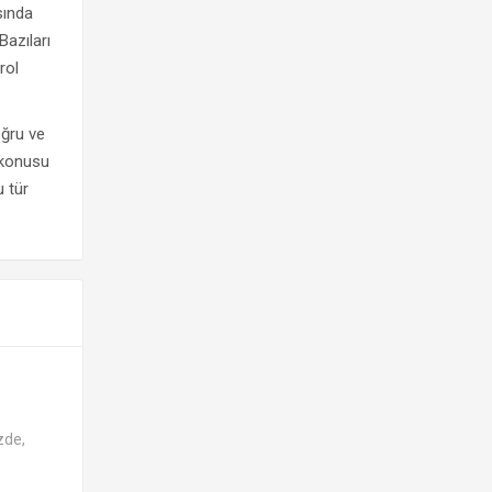
sında
Bazıları
rol
oğru ve
z konusu
 tür
zde,