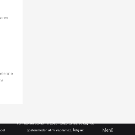
arını
melerine
e...
Tüm hakları saklıdır © 2013 - 2025 İzinsiz ve kaynak
Menü
ncel
gösterilmeden alıntı yapılamaz. İletişim: