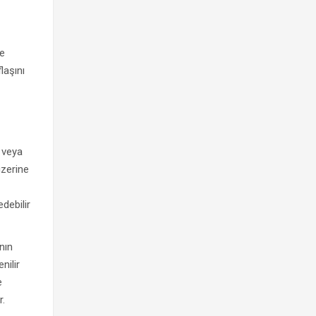
ne
laşını
a veya
üzerine
debilir
nın
nilir
e
r.