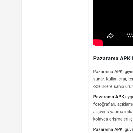
Pazarama APK i
Pazarama APK, giyimd
sunar. Kullanıcılar, te
özelliklere sahip ürünl
Pazarama APK
uygu
fotoğrafları, açıklama
alışveriş yapma imkan
kolayca erişmeleri içi
Pazarama APK
, güv