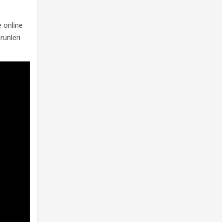
e online
rünleri