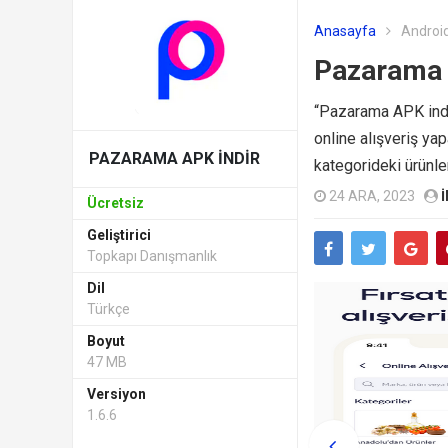
Anasayfa
Android
Pazarama 
“Pazarama APK indir
online alışveriş yap
PAZARAMA APK INDIR
kategorideki ürünleri
24 ARA, 2023
I
Ücretsiz
Geliştirici
Topkapı Danışmanlık
Dil
Türkçe
Boyut
47 MB
Versiyon
1.6.6