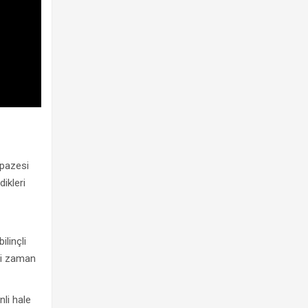
lpazesi
dikleri
ilinçli
eri zaman
nli hale