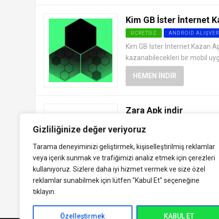
Kim GB İster İnternet K
ÜCRETSIZ
ANDROID ALIŞVER
Kim GB İster İnternet Kazan Apk
kazanabilecekleri bir mobil u
HEMEN İNDIR
Zara Apk indir
ÜCRETSIZ
ANDROID ALIŞVER
Gizliliğinize değer veriyoruz
Zara (APK) indir, Android online
Tarama deneyiminizi geliştirmek, kişiselleştirilmiş reklamlar
erkek ve kadın elbiseleri satın 
veya içerik sunmak ve trafiğimizi analiz etmek için çerezleri
HEMEN İNDIR
kullanıyoruz. Sizlere daha iyi hizmet vermek ve size özel
reklamlar sunabilmek için lütfen
"Kabul Et" seçeneğine
tıklayın.
Özelleştirmek
KABUL ET