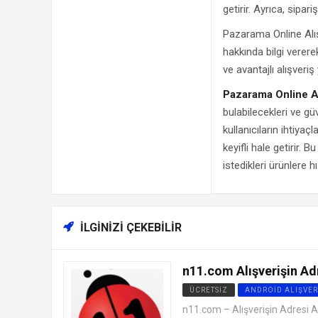
getirir. Ayrıca, sipari
Pazarama Online Alışv
hakkında bilgi vererek
ve avantajlı alışveriş
Pazarama Online Al
bulabilecekleri ve gü
kullanıcıların ihtiyaç
keyifli hale getirir. B
istedikleri ürünlere hız
İLGINIZI ÇEKEBILIR
n11.com Alışverişin Ad
ÜCRETSIZ
ANDROID ALIŞVER
n11.com – Alışverişin Adresi A