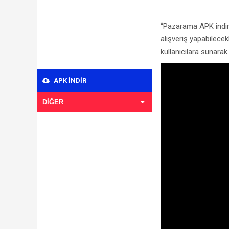
“Pazarama APK indir O
alışveriş yapabilecek
kullanıcılara sunarak 
APK INDIR
DIĞER