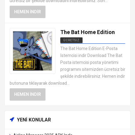
ücretsiz bir şekilde downloadını indirebilirsiniz. Son...
HEMEN İNDIR
The Bat Home Edition
ÜCRETSIZ
MESAJLAŞMA SOHBET
The Bat Home Edition E-Posta
PROGRAMLARI
İstemcisi indir Download The Bat
Posta istemcisi posta yönetimi
programını sitemizden ücretsiz bir
şekilde indirebilirsiniz. Hemen indir
butonuna tıklayarak download...
HEMEN İNDIR
YENI KONULAR