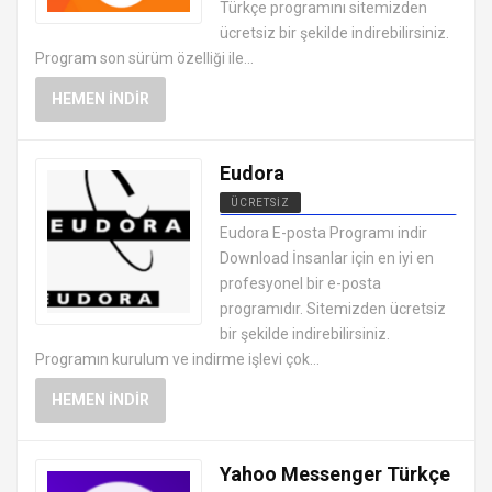
Türkçe programını sitemizden
ücretsiz bir şekilde indirebilirsiniz.
Program son sürüm özelliği ile...
HEMEN İNDIR
Eudora
ÜCRETSIZ
MESAJLAŞMA SOHBET
Eudora E-posta Programı indir
PROGRAMLARI
Download İnsanlar için en iyi en
profesyonel bir e-posta
programıdır. Sitemizden ücretsiz
bir şekilde indirebilirsiniz.
Programın kurulum ve indirme işlevi çok...
HEMEN İNDIR
Yahoo Messenger Türkçe