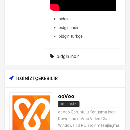
pidgin
pidgin indir
pidgin türkçe
pidgin indir
İLGINIZI ÇEKEBILIR
ooVoo
ÜCRETSIZ
MESAJLAŞMA SOHBET
ooVoo Görüntülü Konuşma indir
PROGRAMLARI
Download ooVoo Video Chat
Windows 10 PC indir mesajlaşma