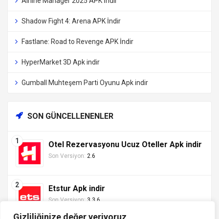
Airline Manager 2025 APK İndir
Shadow Fight 4: Arena APK İndir
Fastlane: Road to Revenge APK İndir
HyperMarket 3D Apk indir
Gumball Muhteşem Parti Oyunu Apk indir
SON GÜNCELLENENLER
Otel Rezervasyonu Ucuz Oteller Apk indir
Son Versiyon:
2.6
Etstur Apk indir
Son Versiyon:
3.3.6
Gizliliğinize değer veriyoruz