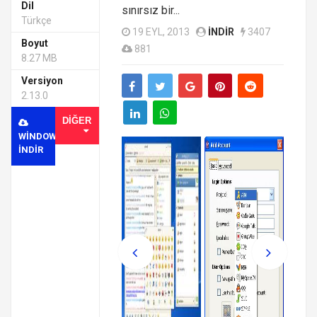
Dil
sınırsız bir...
Türkçe
19 EYL, 2013
INDIR
3407
Boyut
881
8.27 MB
Versiyon
2.13.0
DIĞER
WINDOWS
INDIR