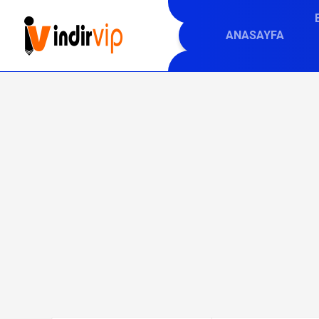
ANASAYFA