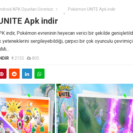
Android APK Oyunları Ücretsiz
Pokémon UNITE Apk indir
NITE Apk indir
indir, Pokémon evreninin heyecan verici bir şekilde genişletild
k yeteneklerini sergileyebildiği, çarpıcı bir çok oyunculu çevrimiç
Mi...
NDIR
2155
805