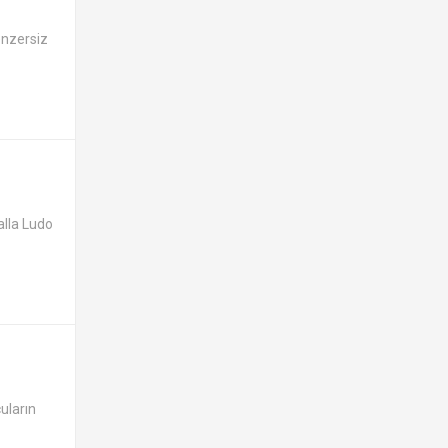
enzersiz
alla Ludo
uların