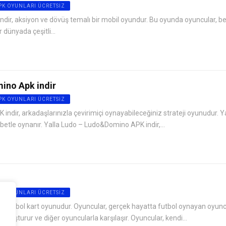
APK OYUNLARI ÜCRETSIZ
dir, aksiyon ve dövüş temalı bir mobil oyundur. Bu oyunda oyuncular, b
r dünyada çeşitli...
ino Apk indir
APK OYUNLARI ÜCRETSIZ
ndir, arkadaşlarınızla çevirimiçi oynayabileceğiniz strateji oyunudur. Y
etle oynanır. Yalla Ludo – Ludo&Domino APK indir,...
APK OYUNLARI ÜCRETSIZ
id futbol kart oyunudur. Oyuncular, gerçek hayatta futbol oynayan oyunc
nı oluşturur ve diğer oyuncularla karşılaşır. Oyuncular, kendi...