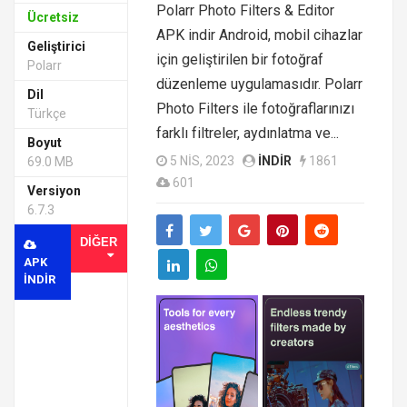
Polarr Photo Filters & Editor
Ücretsiz
APK indir Android, mobil cihazlar
Geliştirici
için geliştirilen bir fotoğraf
Polarr
düzenleme uygulamasıdır. Polarr
Dil
Photo Filters ile fotoğraflarınızı
Türkçe
farklı filtreler, aydınlatma ve...
Boyut
5 NIS, 2023
INDIR
1861
69.0 MB
601
Versiyon
6.7.3
DIĞER
APK
INDIR