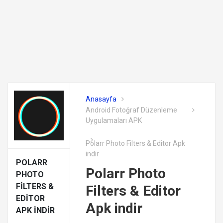
Anasayfa
Android Fotoğraf Düzenleme
Uygulamaları APK
Polarr Photo Filters & Editor Apk
indir
POLARR
Polarr Photo
PHOTO
FILTERS &
Filters & Editor
EDITOR
Apk indir
APK INDIR