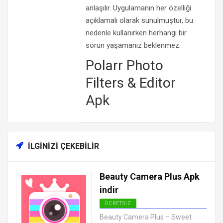
anlaşılır. Uygulamanın her özelliği
açıklamalı olarak sunulmuştur, bu
nedenle kullanırken herhangi bir
sorun yaşamanız beklenmez.
Polarr Photo
Filters & Editor
Apk
İLGINIZI ÇEKEBILIR
Beauty Camera Plus Apk
indir
ÜCRETSIZ
ANDROID FOTOĞRAF DÜZENLEME
Beauty Camera Plus – Sweet
UYGULAMALARI APK