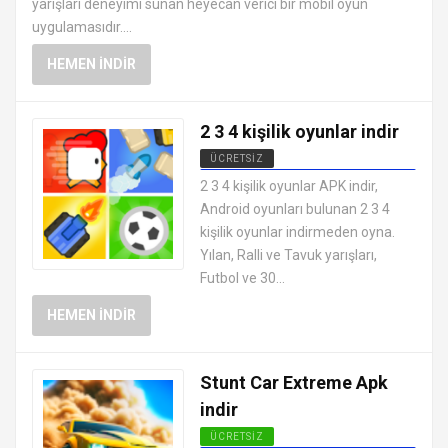
yarışları deneyimi sunan heyecan verici bir mobil oyun
uygulamasıdır....
HEMEN İNDIR
2 3 4 kişilik oyunlar indir
ÜCRETSIZ
EN İYI ANDROID APK OYUNLARI
2 3 4 kişilik oyunlar APK indir,
ÜCRETSIZ
Android oyunları bulunan 2 3 4
kişilik oyunlar indirmeden oyna.
Yılan, Ralli ve Tavuk yarışları,
Futbol ve 30...
HEMEN İNDIR
Stunt Car Extreme Apk
indir
ÜCRETSIZ