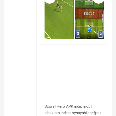
Score! Hero APK indir, mobil
cihazlara indirip oynayabileceğiniz