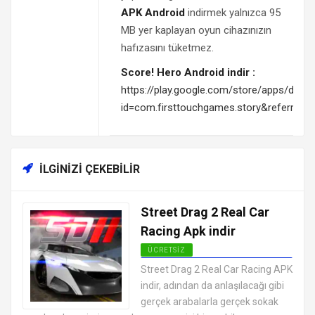
APK Android
indirmek yalnızca 95
MB yer kaplayan oyun cihazınızın
hafızasını tüketmez.
Score! Hero Android indir :
https://play.google.com/store/apps/detail
id=com.firsttouchgames.story&referrer=
İLGINIZI ÇEKEBILIR
Street Drag 2 Real Car
Racing Apk indir
ÜCRETSIZ
EN İYI ANDROID APK OYUNLARI
Street Drag 2 Real Car Racing APK
ÜCRETSIZ
indir, adından da anlaşılacağı gibi
gerçek arabalarla gerçek sokak