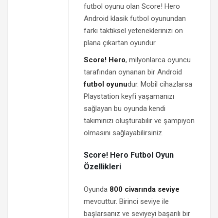
futbol oyunu olan Score! Hero
Android klasik futbol oyunundan
farkı taktiksel yeteneklerinizi ön
plana çıkartan oyundur.
Score! Hero
, milyonlarca oyuncu
tarafından oynanan bir Android
futbol oyunu
dur. Mobil cihazlarsa
Playstation keyfi yaşamanızı
sağlayan bu oyunda kendi
takımınızı oluşturabilir ve şampiyon
olmasını sağlayabilirsiniz.
Score! Hero Futbol Oyun
Özellikleri
Oyunda
800 civarında seviye
mevcuttur. Birinci seviye ile
başlarsanız ve seviyeyi başarılı bir