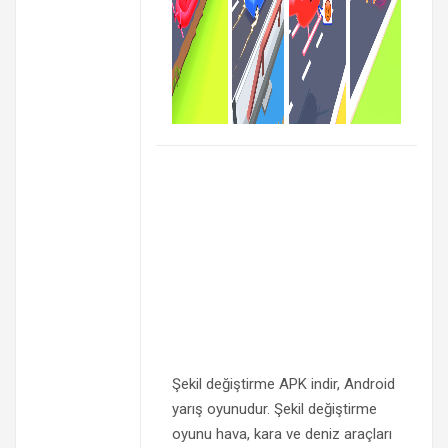
Şekil değiştirme APK indir, Android
yarış oyunudur. Şekil değiştirme
oyunu hava, kara ve deniz araçları