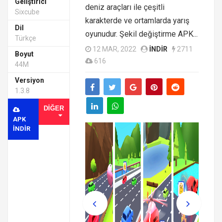
Geliştirici
deniz araçları ile çeşitli
Sixcube
karakterde ve ortamlarda yarış
Dil
oyunudur. Şekil değiştirme APK...
Türkçe
12 MAR, 2022
INDIR
2711
Boyut
616
44M
Versiyon
1.3.8
DIĞER
APK
INDIR