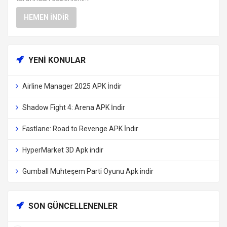
HEMEN İNDIR
YENI KONULAR
Airline Manager 2025 APK İndir
Shadow Fight 4: Arena APK İndir
Fastlane: Road to Revenge APK İndir
HyperMarket 3D Apk indir
Gumball Muhteşem Parti Oyunu Apk indir
SON GÜNCELLENENLER