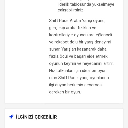
liderlik tablosunda yükselmeye
çalışabilirsiniz.
Shift Race Araba Yarışı oyunu,
gerçekçi araba fizikleri ve
kontrolleriyle oyunculara eğlenceli
ve rekabet dolu bir yarış deneyimi
sunar. Yarışları kazanarak daha
fazla ödül ve başarı elde etmek,
oyunun keyfini ve heyecanını artırır.
Hız tutkunları için ideal bir oyun
olan Shift Race, yarış oyunlarına
ilgi duyan herkesin denemesi
gereken bir oyun.
İLGINIZI ÇEKEBILIR