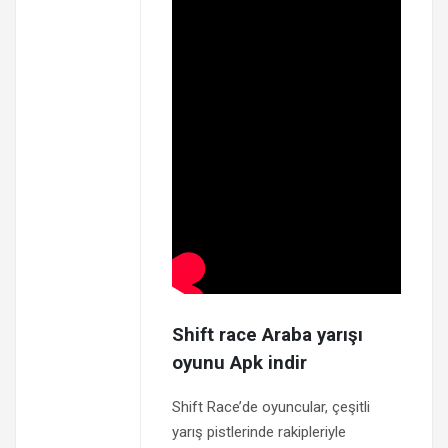
Shift race Araba yarışı
oyunu Apk indir
Shift Race’de oyuncular, çeşitli
yarış pistlerinde rakipleriyle