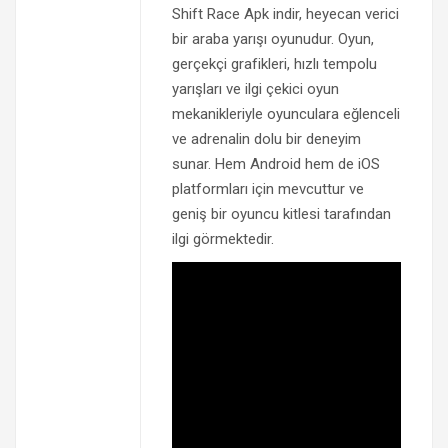
Shift Race Apk indir, heyecan verici
bir araba yarışı oyunudur. Oyun,
gerçekçi grafikleri, hızlı tempolu
yarışları ve ilgi çekici oyun
mekanikleriyle oyunculara eğlenceli
ve adrenalin dolu bir deneyim
sunar. Hem Android hem de iOS
platformları için mevcuttur ve
geniş bir oyuncu kitlesi tarafından
ilgi görmektedir.