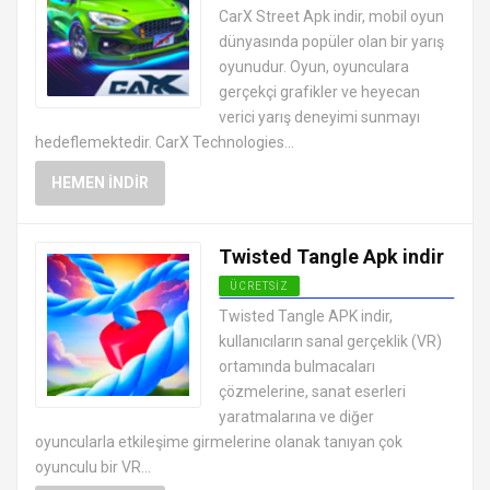
EN İYI ANDROID APK OYUNLARI
CarX Street Apk indir, mobil oyun
ÜCRETSIZ
dünyasında popüler olan bir yarış
oyunudur. Oyun, oyunculara
gerçekçi grafikler ve heyecan
verici yarış deneyimi sunmayı
hedeflemektedir. CarX Technologies...
HEMEN İNDIR
Twisted Tangle Apk indir
ÜCRETSIZ
EN İYI ANDROID APK OYUNLARI
Twisted Tangle APK indir,
ÜCRETSIZ
kullanıcıların sanal gerçeklik (VR)
ortamında bulmacaları
çözmelerine, sanat eserleri
yaratmalarına ve diğer
oyuncularla etkileşime girmelerine olanak tanıyan çok
oyunculu bir VR...