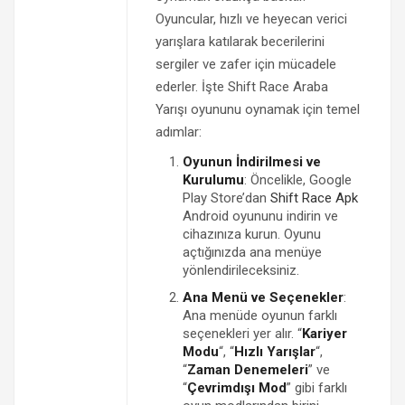
Oyuncular, hızlı ve heyecan verici
yarışlara katılarak becerilerini
sergiler ve zafer için mücadele
ederler. İşte Shift Race Araba
Yarışı oyununu oynamak için temel
adımlar:
Oyunun İndirilmesi ve
Kurulumu
: Öncelikle, Google
Play Store’dan
Shift Race Apk
Android oyununu indirin ve
cihazınıza kurun. Oyunu
açtığınızda ana menüye
yönlendirileceksiniz.
Ana Menü ve Seçenekler
:
Ana menüde oyunun farklı
seçenekleri yer alır. “
Kariyer
Modu
“, “
Hızlı Yarışlar
“,
“
Zaman Denemeleri
” ve
“
Çevrimdışı Mod
” gibi farklı