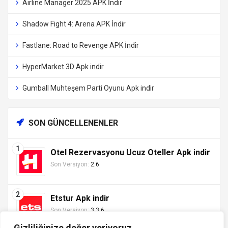
Airline Manager 2025 APK İndir
Shadow Fight 4: Arena APK İndir
Fastlane: Road to Revenge APK İndir
HyperMarket 3D Apk indir
Gumball Muhteşem Parti Oyunu Apk indir
SON GÜNCELLENENLER
Otel Rezervasyonu Ucuz Oteller Apk indir
Son Versiyon:
2.6
Etstur Apk indir
Son Versiyon:
3.3.6
Gizliliğinize değer veriyoruz