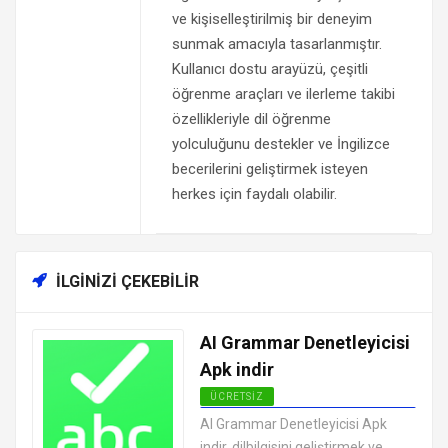
ve kişiselleştirilmiş bir deneyim
sunmak amacıyla tasarlanmıştır.
Kullanıcı dostu arayüzü, çeşitli
öğrenme araçları ve ilerleme takibi
özellikleriyle dil öğrenme
yolculuğunu destekler ve İngilizce
becerilerini geliştirmek isteyen
herkes için faydalı olabilir.
İLGINIZI ÇEKEBILIR
AI Grammar Denetleyicisi
Apk indir
ÜCRETSIZ
ANDROID EĞITIM UYGULAMALARI
AI Grammar Denetleyicisi Apk
APK
indir, dilbilgisini geliştirmek ve