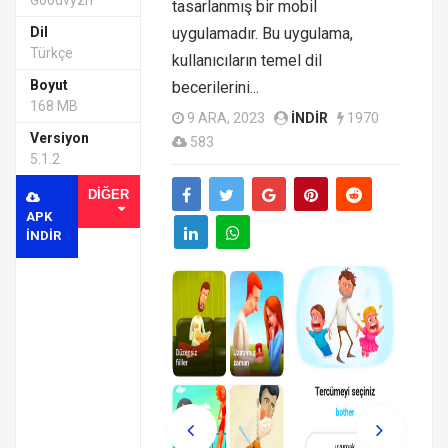
Goodvyzn
tasarlanmış bir mobil
Dil
uygulamadır. Bu uygulama,
Türkçe
kullanıcıların temel dil
Boyut
becerilerini...
168 MB
9 ARA, 2023
INDIR
1970
Versiyon
583
5.1.2
DIĞER
APK
INDIR