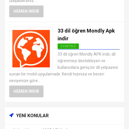
ulaşabilirsiniz....
HEMEN İNDIR
33 dil öğren Mondly Apk
indir
ÜCRETSIZ
ANDROID EĞITIM UYGULAMALARI
33 dil öğren Mondly APK indir, dil
APK
öğrenmeyi destekleyen ve
kullanıcılara geniş bir dil yelpazesi
sunan bir mobil uygulamadır. Kendi hızınıza ve beceri
seviyenize göre...
HEMEN İNDIR
YENI KONULAR