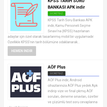
KPSS TARİH SORU
BANKASI APK indir
ÜCRETSIZ
ANDROID EĞITIM UYGULAMALARI
KPSS Tarih Soru Bankası APK
APK
indir, Kamu Personeli Seçme
Sınavı’na (KPSS) hazırlanan
adaylar için özel olarak tasarlanmış mobil bir uygulamadır.
Özellikle KPSS’nin tarih bölümüne odaklanarak...
HEMEN İNDIR
AÖF Plus
ÜCRETSIZ
ANDROID EĞITIM UYGULAMALARI
AÖF Plus indir, Android
APK
cihazlarınıza AÖF Plus yedek Apk
indirip vize ve final çıkmış AÖF
soruları, deneme sınavları, özetler
ve çözümlü test soru cevaplarına