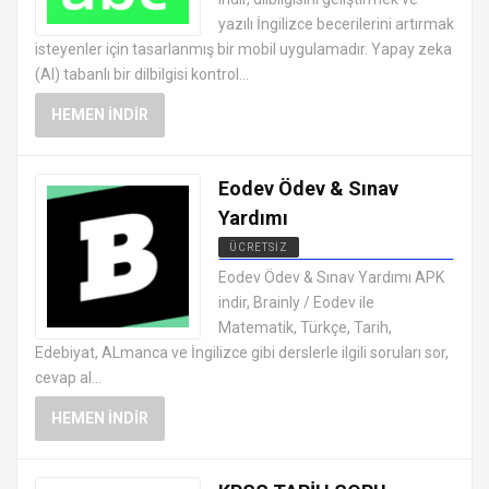
yazılı İngilizce becerilerini artırmak
isteyenler için tasarlanmış bir mobil uygulamadır. Yapay zeka
(AI) tabanlı bir dilbilgisi kontrol...
HEMEN İNDIR
Eodev Ödev & Sınav
Yardımı
ÜCRETSIZ
ANDROID EĞITIM UYGULAMALARI
Eodev Ödev & Sınav Yardımı APK
APK
indir, Brainly / Eodev ile
Matematik, Türkçe, Tarih,
Edebiyat, ALmanca ve İngilizce gibi derslerle ilgili soruları sor,
cevap al...
HEMEN İNDIR