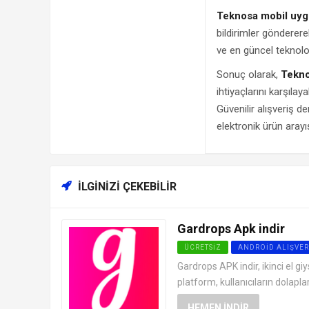
Teknosa mobil uyg
bildirimler gönderere
ve en güncel teknoloj
Sonuç olarak,
Tekno
ihtiyaçlarını karşıla
Güvenilir alışveriş de
elektronik ürün arayış
İLGINIZI ÇEKEBILIR
Gardrops Apk indir
ÜCRETSIZ
ANDROID ALIŞVER
Gardrops APK indir, ikinci el g
platform, kullanıcıların dolapla
HEMEN İNDIR