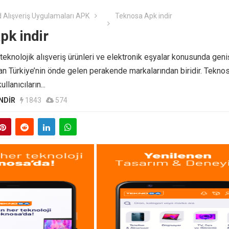
 Alışveriş Uygulamaları APK
Teknosa Apk indir
pk indir
teknolojik alışveriş ürünleri ve elektronik eşyalar konusunda geniş
n Türkiye’nin önde gelen perakende markalarından biridir. Teknos
lanıcıların...
NDIR
1843
574