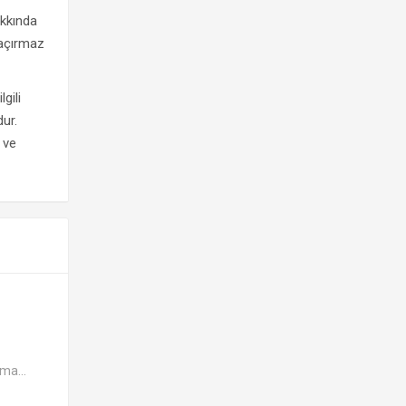
akkında
kaçırmaz
lgili
dur.
 ve
ma...