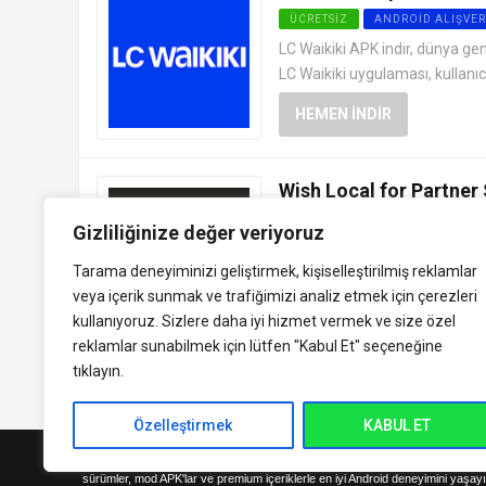
ÜCRETSIZ
ANDROID ALIŞVER
LC Waikiki APK indir, dünya gen
LC Waikiki uygulaması, kullanıc
HEMEN İNDIR
Wish Local for Partner 
ÜCRETSIZ
ANDROID ALIŞVER
Gizliliğinize değer veriyoruz
Wish Local for Partner Stores A
Tarama deneyiminizi geliştirmek, kişiselleştirilmiş reklamlar
mağazalarına, Wish alışveriş u
veya içerik sunmak ve trafiğimizi analiz etmek için çerezleri
HEMEN İNDIR
kullanıyoruz. Sizlere daha iyi hizmet vermek ve size özel
reklamlar sunabilmek için lütfen
"Kabul Et" seçeneğine
tıklayın.
Özelleştirmek
KABUL ET
indirVip.com, en güvenilir ve hızlı APK indirme platformudur! En popüler An
sürümler, mod APK'lar ve premium içeriklerle en iyi Android deneyimini yaşayı