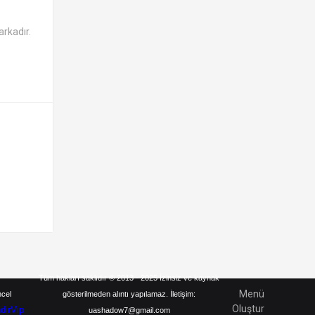
arkadır.
Tüm hakları saklıdır © 2013 - 2025 İzinsiz ve kaynak
Menü
ncel
gösterilmeden alıntı yapılamaz. İletişim:
Oluştur
ndirVip
uashadow7@gmail.com