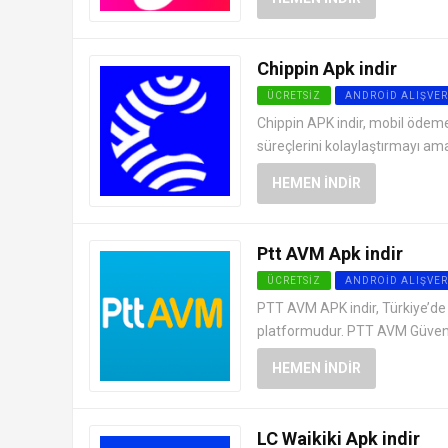
Chippin Apk indir
ÜCRETSIZ
ANDROID ALIŞVER
Chippin APK indir, mobil ödeme
süreçlerini kolaylaştırmayı ama
HEMEN İNDIR
Ptt AVM Apk indir
ÜCRETSIZ
ANDROID ALIŞVER
PTT AVM APK indir, Türkiye’de g
platformudur. PTT AVM Güvenli A
HEMEN İNDIR
LC Waikiki Apk indir