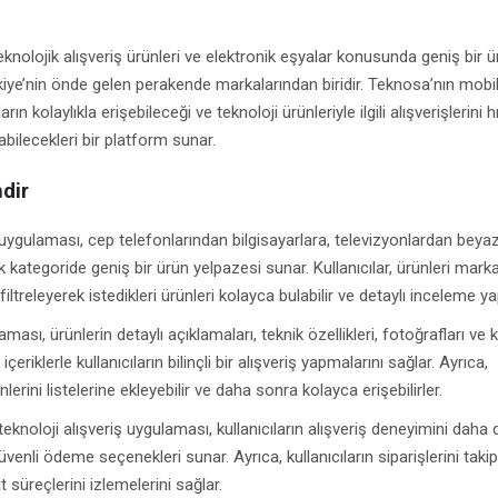
knolojik alışveriş ürünleri ve elektronik eşyalar konusunda geniş bir ü
iye’nin önde gelen perakende markalarından biridir. Teknosa’nın mobi
rın kolaylıkla erişebileceği ve teknoloji ürünleriyle ilgili alışverişlerini hı
abilecekleri bir platform sunar.
dir
gulaması, cep telefonlarından bilgisayarlara, televizyonlardan beya
 kategoride geniş bir ürün yelpazesi sunar. Kullanıcılar, ürünleri marka
iltreleyerek istedikleri ürünleri kolayca bulabilir ve detaylı inceleme yap
ması, ürünlerin detaylı açıklamaları, teknik özellikleri, fotoğrafları ve k
çeriklerle kullanıcıların bilinçli bir alışveriş yapmalarını sağlar. Ayrıca,
nlerini listelerine ekleyebilir ve daha sonra kolayca erişebilirler.
eknoloji alışveriş uygulaması, kullanıcıların alışveriş deneyimini daha 
üvenli ödeme seçenekleri sunar. Ayrıca, kullanıcıların siparişlerini takip
 süreçlerini izlemelerini sağlar.