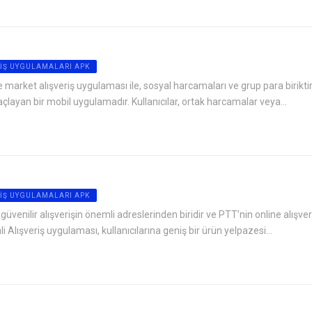
IŞ UYGULAMALARI APK
 market alışveriş uygulaması ile, sosyal harcamaları ve grup para birikt
çlayan bir mobil uygulamadır. Kullanıcılar, ortak harcamalar veya...
IŞ UYGULAMALARI APK
üvenilir alışverişin önemli adreslerinden biridir ve PTT’nin online alışver
lışveriş uygulaması, kullanıcılarına geniş bir ürün yelpazesi...