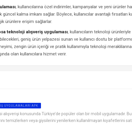
ulaması
, kullanıcılarına özel indirimler, kampanyalar ve yeni ürünler h
k güncel kalma imkanı sağlar. Böylece, kullanıcılar avantajlı fırsatları 
ik ürünlere erişim sağlarlar.
sa teknoloji alışveriş uygulaması
, kullanıcıların teknoloji ürünleriyle i
yabilecekleri, geniş ürün yelpazesi sunan ve kullanıcı dostu bir platform
neyimi, zengin ürün içeriği ve pratik kullanımıyla teknoloji meraklılarına
ında olan kullanıcılara hizmet verir.
IŞ UYGULAMALARI APK
iysi alışverişi konusunda Türkiye’de popüler olan bir mobil uygulamadır. Bu
rını temizlerken veya giysilerini yenilerken kullanılmayan kıyafetlerini sat