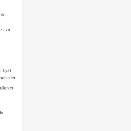
rün
l
zlı ve
z
, fiyat
abilirler.
ullanıcı
da