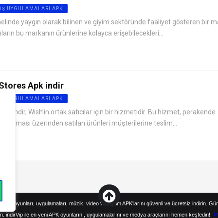
IŞ UYGULAMALARI APK
elinde yaygın olarak bilinen ve giyim sektöründe faaliyet gösteren bir m
ıların bu markanın ürünlerine kolayca erişebilecekleri...
Stores Apk indir
IŞ UYGULAMALARI APK
PK indir, Wish’in ortak satıcılar için bir hizmetidir. Bu hizmet, perakende
ygulaması üzerinden satılan ürünleri müşterilerine teslim...
droid oyunları, uygulamaları, müzik, video ve eğitim APK'larını güvenli ve ücretsiz indirin. Gü
i
n. indirVip ile en yeni APK oyunlarını, uygulamalarını ve medya araçlarını hemen keşfedin!.