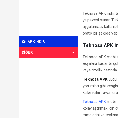
Teknosa APK indir, te
yelpazesi sunan Türk
uygulaması, kullanıcıla
pratik bir şekilde yap
APK INDIR
Teknosa APK in
DIĞER
Teknosa APK mobil uy
eşyalara kadar birçok
veya özellik bazında f
Teknosa APK
uygula
yorumları gibi zengin i
kullanıcılar favori ürü
Teknosa APK
mobil t
kolaylaştırmak için g
etmelerini ve teslimat