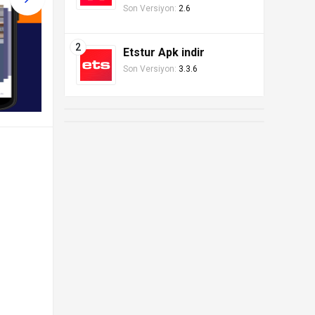
Son Versiyon:
2.6
Etstur Apk indir
Son Versiyon:
3.3.6