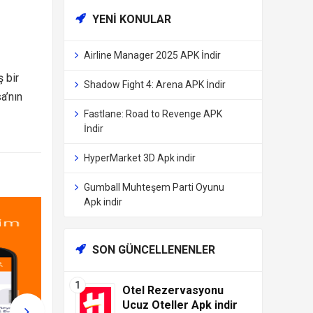
YENI KONULAR
Airline Manager 2025 APK İndir
 bir
Shadow Fight 4: Arena APK İndir
a’nın
Fastlane: Road to Revenge APK
İndir
HyperMarket 3D Apk indir
Gumball Muhteşem Parti Oyunu
Apk indir
SON GÜNCELLENENLER
Otel Rezervasyonu
Ucuz Oteller Apk indir