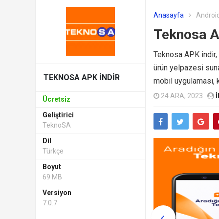
Anasayfa
Android
Teknosa A
Teknosa APK indir, 
ürün yelpazesi suna
TEKNOSA APK INDIR
mobil uygulaması, kul
24 ARA, 2023
I
Ücretsiz
Geliştirici
TeknoSA
Dil
Türkçe
Boyut
69 MB
Versiyon
7.0.7