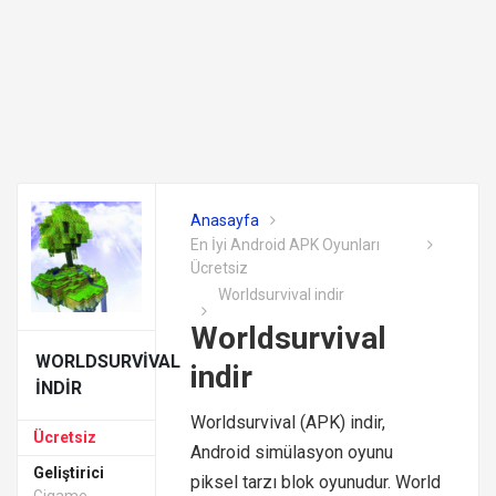
Anasayfa
En İyi Android APK Oyunları
Ücretsiz
Worldsurvival indir
Worldsurvival
WORLDSURVIVAL
indir
INDIR
Worldsurvival (APK) indir,
Ücretsiz
Android simülasyon oyunu
Geliştirici
piksel tarzı blok oyunudur. World