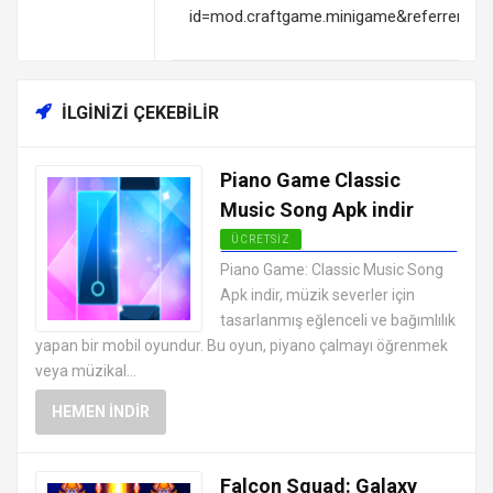
id=mod.craftgame.minigame&referrer=ut
İLGINIZI ÇEKEBILIR
Piano Game Classic
Music Song Apk indir
ÜCRETSIZ
EN İYI ANDROID APK OYUNLARI
Piano Game: Classic Music Song
ÜCRETSIZ
Apk indir, müzik severler için
tasarlanmış eğlenceli ve bağımlılık
yapan bir mobil oyundur. Bu oyun, piyano çalmayı öğrenmek
veya müzikal...
HEMEN İNDIR
Falcon Squad: Galaxy