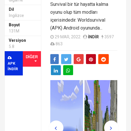
Gigame
Survival bir tür hayatta kalma
Dil
oyunu olup tüm modları
İngilizce
içerisindedir. Worldsurvival
Boyut
(APK) Android oyununda...
131M
29 MAR, 2022
INDIR
3597
Versiyon
863
5.8
DIĞER
APK
INDIR