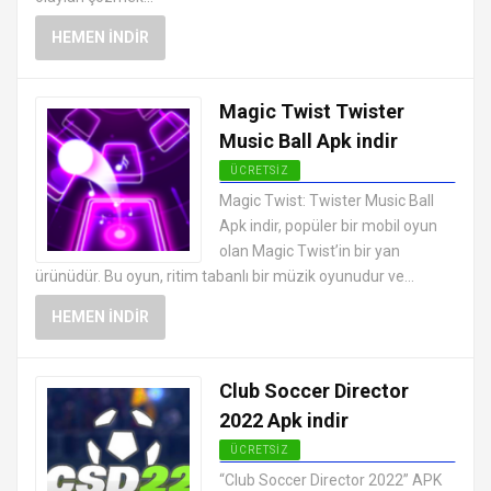
HEMEN İNDIR
Magic Twist Twister
Music Ball Apk indir
ÜCRETSIZ
EN İYI ANDROID APK OYUNLARI
Magic Twist: Twister Music Ball
ÜCRETSIZ
Apk indir, popüler bir mobil oyun
olan Magic Twist’in bir yan
ürünüdür. Bu oyun, ritim tabanlı bir müzik oyunudur ve...
HEMEN İNDIR
Club Soccer Director
2022 Apk indir
ÜCRETSIZ
EN İYI ANDROID APK OYUNLARI
“Club Soccer Director 2022” APK
ÜCRETSIZ