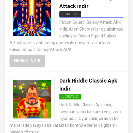
Attack indir
ÜCRETSIZ
EN İYI ANDROID APK OYUNLARI
Falcon Squad: Galaxy Attack APK
ÜCRETSIZ
indir, Alien Shooter’lar galaksimize
saldırıyor. Falcon Squad Galaxy
Attack ücretsiz shooting games ile dünyamızı kurtarın.
Falcon Squad: Galaxy Attack APK...
HEMEN İNDIR
Dark Riddle Classic Apk
indir
ÜCRETSIZ
EN İYI ANDROID APK OYUNLARI
Dark Riddle Classic Apk indir,
ÜCRETSIZ
heyecan verici bir korku ve gizem
oyunudur. Oyuncular, sıradan bir
mahallede yaşayan bir karakteri kontrol ederler ve gizemli
olayları çözmek...