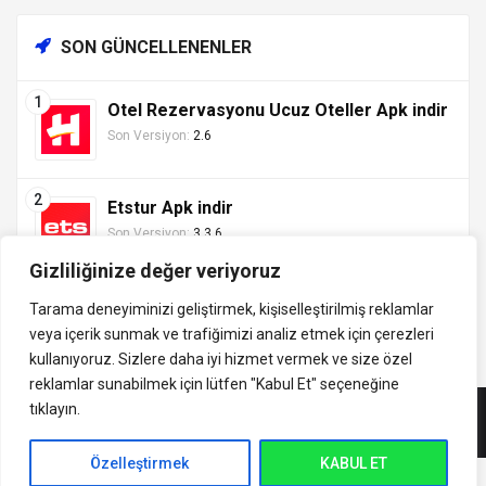
SON GÜNCELLENENLER
Otel Rezervasyonu Ucuz Oteller Apk indir
Son Versiyon:
2.6
Etstur Apk indir
Son Versiyon:
3.3.6
Gizliliğinize değer veriyoruz
Tarama deneyiminizi geliştirmek, kişiselleştirilmiş reklamlar
veya içerik sunmak ve trafiğimizi analiz etmek için çerezleri
Tüm hakları saklıdır ©
kullanıyoruz. Sizlere daha iyi hizmet vermek ve size özel
indirVip.com, en güvenilir ve hızlı APK indirme platformudur! En
2013 - 2025 İzinsiz ve
reklamlar sunabilmek için lütfen
"Kabul Et" seçeneğine
popüler Android oyunları, uygulamaları, müzik, video ve eğitim
kaynak gösterilmeden
tıklayın.
APK'larını güvenli ve ücretsiz indirin. Güncel sürümler, mod
alıntı yapılamaz.
APK'lar ve premium içeriklerle en iyi Android deneyimini
İletişim:
yaşayın. indirVip ile en yeni APK oyunlarını, uygulamalarını ve
Özelleştirmek
KABUL ET
uashadow7@gmail.com
indirVip
medya araçlarını hemen keşfedin!.