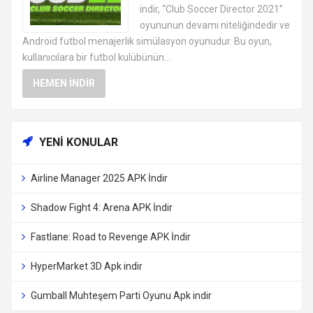
indir, “Club Soccer Director 2021”
oyununun devamı niteliğindedir ve
Android futbol menajerlik simülasyon oyunudur. Bu oyun,
kullanıcılara bir futbol kulübünün...
HEMEN İNDIR
YENI KONULAR
Airline Manager 2025 APK İndir
Shadow Fight 4: Arena APK İndir
Fastlane: Road to Revenge APK İndir
HyperMarket 3D Apk indir
Gumball Muhteşem Parti Oyunu Apk indir