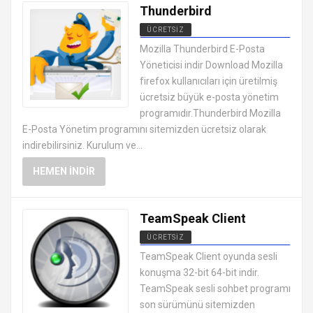
Thunderbird
ÜCRETSIZ
MESAJLAŞMA SOHBET
Mozilla Thunderbird E-Posta
PROGRAMLARI
Yöneticisi indir Download Mozilla
firefox kullanıcıları için üretilmiş
ücretsiz büyük e-posta yönetim
programıdır.Thunderbird Mozilla
E-Posta Yönetim programını sitemizden ücretsiz olarak
indirebilirsiniz. Kurulum ve...
HEMEN İNDIR
TeamSpeak Client
ÜCRETSIZ
MESAJLAŞMA SOHBET
TeamSpeak Client oyunda sesli
PROGRAMLARI
konuşma 32-bit 64-bit indir.
TeamSpeak sesli sohbet programı
son sürümünü sitemizden