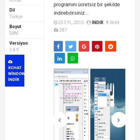
XChat
programını ücretsiz bir şekilde
Dil
indirebilirsiniz....
Türkçe
25 EYL, 2013
INDIR
3644
Boyut
287
58M
Versiyon
2.8.9
XCHAT
WINDOWS
INDIR