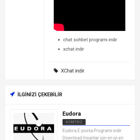
chat sohbet programı indir
xchat indir
XChat indir
İLGINIZI ÇEKEBILIR
Eudora
ÜCRETSIZ
MESAJLAŞMA SOHBET
Eudora E-posta Programı indir
PROGRAMLARI
Download İnsanlar için en iyi en