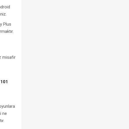
ndroid
niz.
y Plus
rmaktır.
 misafir
.
101
 oyunlara
i ne
ır.