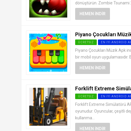
dönüştürün. Zombie Tsunami 2
HEMEN İNDIR
Piyano Çocukları Müzik
ÜCRETSIZ
EN İYI ANDROID 
Piyano Çocukları Müzik Apk indi
bir mobil oyun uygulamasıdır. B
HEMEN İNDIR
Forklift Extreme Simül
ÜCRETSIZ
EN İYI ANDROID 
Forklift Extreme Simülatörü AP
oyunudur. Oyuncular, çeşitli dep
kullanma...
HEMEN İNDIR