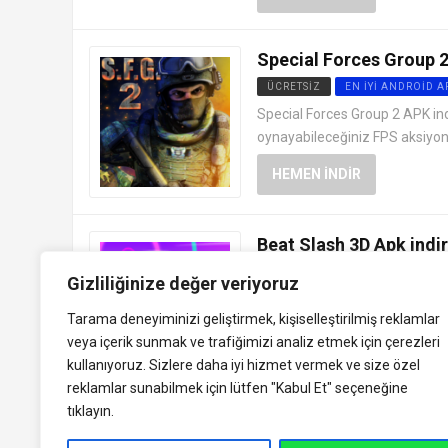
Special Forces Group 2
ÜCRETSIZ
EN İYI ANDROID 
Special Forces Group 2 APK indir
oynayabileceğiniz FPS aksiyon
HEMEN İNDIR
Beat Slash 3D Apk indir
ÜCRETSIZ
EN İYI ANDROID 
Gizliliğinize değer veriyoruz
Beat Slash 3D Apk indir, ritim 
Tarama deneyiminizi geliştirmek, kişiselleştirilmiş reklamlar
deneyim yaşamalarını sağlar. Bu
veya içerik sunmak ve trafiğimizi analiz etmek için çerezleri
HEMEN İNDIR
kullanıyoruz. Sizlere daha iyi hizmet vermek ve size özel
reklamlar sunabilmek için lütfen
"Kabul Et" seçeneğine
tıklayın.