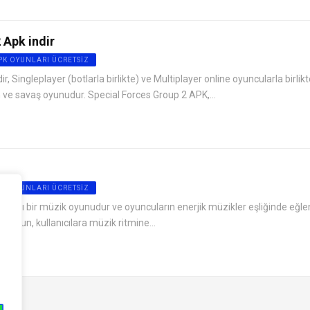
 Apk indir
APK OYUNLARI ÜCRETSIZ
, Singleplayer (botlarla birlikte) ve Multiplayer online oyuncularla birlik
 ve savaş oyunudur. Special Forces Group 2 APK,...
APK OYUNLARI ÜCRETSIZ
tabanlı bir müzik oyunudur ve oyuncuların enerjik müzikler eşliğinde eğlen
 oyun, kullanıcılara müzik ritmine...