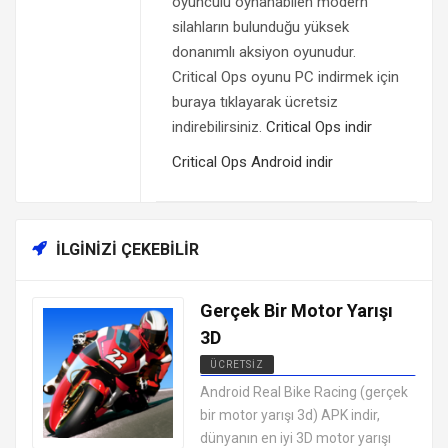
oyunculu oynanabilen modern
silahların bulunduğu yüksek
donanımlı aksiyon oyunudur.
Critical Ops oyunu PC indirmek için
buraya tıklayarak ücretsiz
indirebilirsiniz.
Critical Ops indir
Critical Ops Android indir
İLGINIZI ÇEKEBILIR
Gerçek Bir Motor Yarışı
3D
ÜCRETSIZ
EN İYI ANDROID APK OYUNLARI
Android Real Bike Racing (gerçek
ÜCRETSIZ
bir motor yarışı 3d) APK indir,
dünyanın en iyi 3D motor yarışı