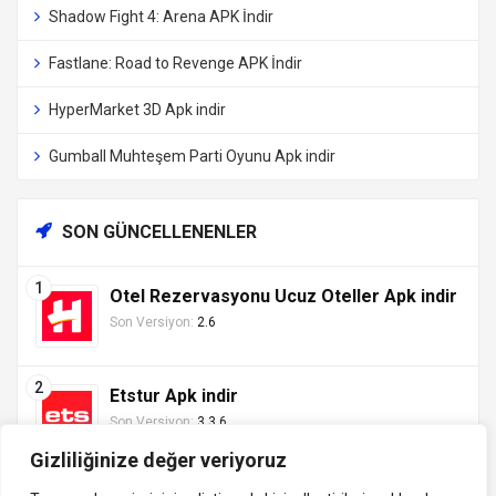
Shadow Fight 4: Arena APK İndir
Fastlane: Road to Revenge APK İndir
HyperMarket 3D Apk indir
Gumball Muhteşem Parti Oyunu Apk indir
SON GÜNCELLENENLER
Otel Rezervasyonu Ucuz Oteller Apk indir
Son Versiyon:
2.6
Etstur Apk indir
Son Versiyon:
3.3.6
Gizliliğinize değer veriyoruz