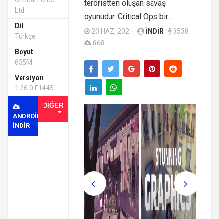
Critical Force
teröristten oluşan savaş
Ltd.
oyunudur. Critical Ops bir...
Dil
20 HAZ, 2021
INDIR
3538
Türkçe
868
Boyut
635M
Versiyon
1.26.0.f1445
DIĞER
ANDROID
INDIR