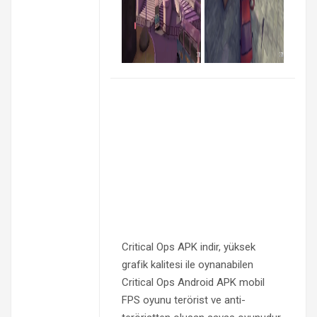
Critical Ops APK indir, yüksek
grafik kalitesi ile oynanabilen
Critical Ops Android APK mobil
FPS oyunu terörist ve anti-