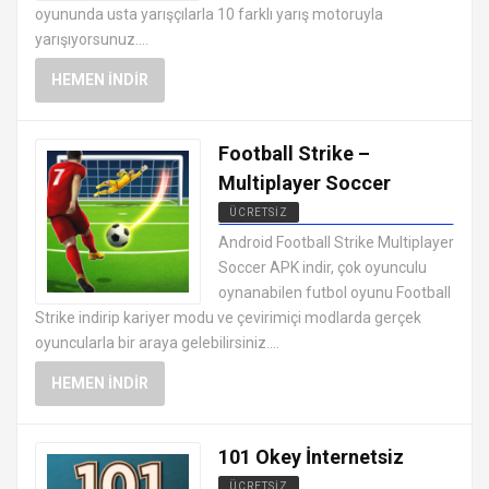
oyununda usta yarışçılarla 10 farklı yarış motoruyla
yarışıyorsunuz....
HEMEN İNDIR
Football Strike –
Multiplayer Soccer
ÜCRETSIZ
EN İYI ANDROID APK OYUNLARI
Android Football Strike Multiplayer
ÜCRETSIZ
Soccer APK indir, çok oyunculu
oynanabilen futbol oyunu Football
Strike indirip kariyer modu ve çevirimiçi modlarda gerçek
oyuncularla bir araya gelebilirsiniz....
HEMEN İNDIR
101 Okey İnternetsiz
ÜCRETSIZ