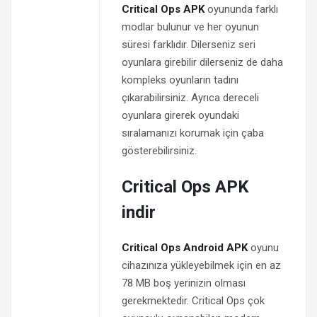
Critical Ops APK
oyununda farklı
modlar bulunur ve her oyunun
süresi farklıdır. Dilerseniz seri
oyunlara girebilir dilerseniz de daha
kompleks oyunların tadını
çıkarabilirsiniz. Ayrıca dereceli
oyunlara girerek oyundaki
sıralamanızı korumak için çaba
gösterebilirsiniz.
Critical Ops APK
indir
Critical Ops Android APK
oyunu
cihazınıza yükleyebilmek için en az
78 MB boş yerinizin olması
gerekmektedir. Critical Ops çok