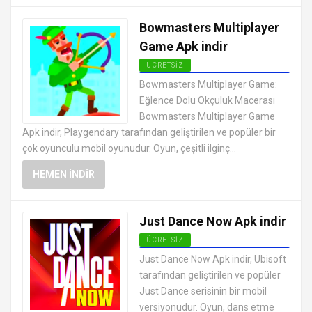
Bowmasters Multiplayer
Game Apk indir
ÜCRETSIZ
EN İYI ANDROID APK OYUNLARI
Bowmasters Multiplayer Game:
ÜCRETSIZ
Eğlence Dolu Okçuluk Macerası
Bowmasters Multiplayer Game
Apk indir, Playgendary tarafından geliştirilen ve popüler bir
çok oyunculu mobil oyunudur. Oyun, çeşitli ilginç...
HEMEN İNDIR
Just Dance Now Apk indir
ÜCRETSIZ
EN İYI ANDROID APK OYUNLARI
Just Dance Now Apk indir, Ubisoft
ÜCRETSIZ
tarafından geliştirilen ve popüler
Just Dance serisinin bir mobil
versiyonudur. Oyun, dans etme