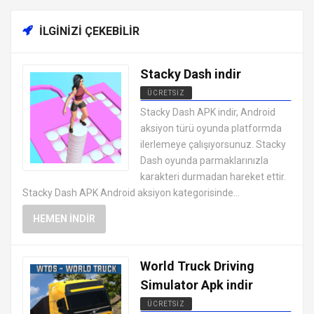
İLGINIZI ÇEKEBILIR
Stacky Dash indir
ÜCRETSIZ
EN İYI ANDROID APK OYUNLARI
Stacky Dash APK indir, Android
ÜCRETSIZ
aksiyon türü oyunda platformda
ilerlemeye çalışıyorsunuz. Stacky
Dash oyunda parmaklarınızla
karakteri durmadan hareket ettir.
Stacky Dash APK Android aksiyon kategorisinde...
HEMEN İNDIR
World Truck Driving
Simulator Apk indir
ÜCRETSIZ