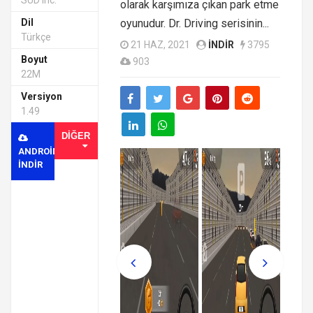
SUD Inc.
olarak karşımıza çıkan park etme
Dil
oyunudur. Dr. Driving serisinin...
Türkçe
21 HAZ, 2021
INDIR
3795
Boyut
903
22M
Versiyon
1.49
DIĞER
ANDROID
INDIR