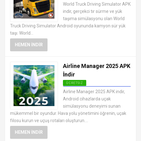
EN İYI ANDROID APK OYUNLARI
World Truck Driving Simulator APK
ÜCRETSIZ
indir, gerçekci tır sürme ve yük
taşıma simülasyonu olan World
Truck Driving Simulator Android oyununda kamyon sür yük
taşı. World...
HEMEN İNDIR
Airline Manager 2025 APK
İndir
ÜCRETSIZ
EN İYI ANDROID APK OYUNLARI
Airline Manager 2025 APK indir,
ÜCRETSIZ
Android cihazlarda uçak
simülasyonu deneyimi sunan
mükemmel bir oyundur. Hava yolu yönetimini öğrenin, uçak
filosu kurun ve uçuş rotaları oluşturun....
HEMEN İNDIR