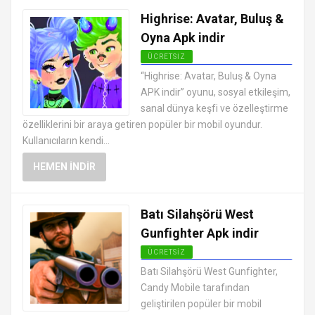
Highrise: Avatar, Buluş &
Oyna Apk indir
ÜCRETSIZ
EN İYI ANDROID APK OYUNLARI
“Highrise: Avatar, Buluş & Oyna
ÜCRETSIZ
APK indir” oyunu, sosyal etkileşim,
sanal dünya keşfi ve özelleştirme
özelliklerini bir araya getiren popüler bir mobil oyundur.
Kullanıcıların kendi...
HEMEN İNDIR
Batı Silahşörü West
Gunfighter Apk indir
ÜCRETSIZ
EN İYI ANDROID APK OYUNLARI
Batı Silahşörü West Gunfighter,
ÜCRETSIZ
Candy Mobile tarafından
geliştirilen popüler bir mobil