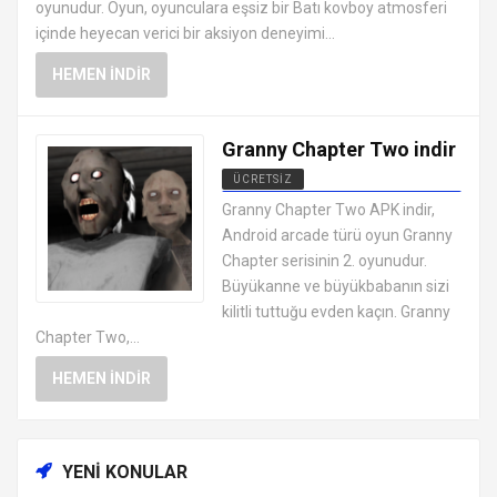
oyunudur. Oyun, oyunculara eşsiz bir Batı kovboy atmosferi
içinde heyecan verici bir aksiyon deneyimi...
HEMEN İNDIR
Granny Chapter Two indir
ÜCRETSIZ
EN İYI ANDROID APK OYUNLARI
Granny Chapter Two APK indir,
ÜCRETSIZ
Android arcade türü oyun Granny
Chapter serisinin 2. oyunudur.
Büyükanne ve büyükbabanın sizi
kilitli tuttuğu evden kaçın. Granny
Chapter Two,...
HEMEN İNDIR
YENI KONULAR