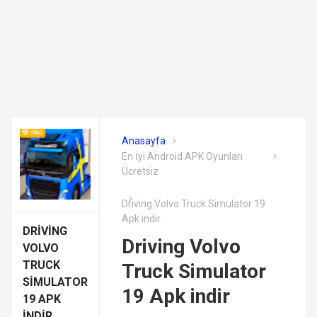
Anasayfa
En İyi Android APK Oyunları
Ücretsiz
Driving Volvo Truck Simulator 19
Apk indir
DRIVING
Driving Volvo
VOLVO
TRUCK
Truck Simulator
SIMULATOR
19 Apk indir
19 APK
INDIR