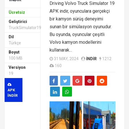
Driving Volvo Truck Simulator 19
APK indir, oyunculara gerçekçi
Ücretsiz
bir kamyon sürüş deneyimi
Geliştirici
sunan bir simülasyon oyunudur.
TruckSimulator19
Bu oyunda, oyuncular çeşitli
Dil
Volvo kamyon modellerini
Türkçe
kullanarak...
Boyut
100 MB
31 MAY, 2024
INDIR
1212
160
Versiyon
19
APK
INDIR