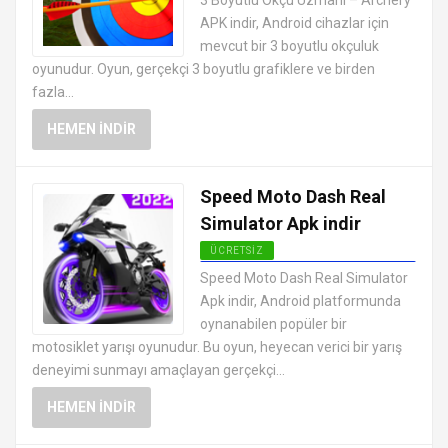
3 Boyutlu Okçu Uzmanı – Archery
ÜCRETSIZ
APK indir, Android cihazlar için
mevcut bir 3 boyutlu okçuluk
oyunudur. Oyun, gerçekçi 3 boyutlu grafiklere ve birden
fazla...
HEMEN İNDIR
Speed Moto Dash Real
Simulator Apk indir
ÜCRETSIZ
EN İYI ANDROID APK OYUNLARI
Speed Moto Dash Real Simulator
ÜCRETSIZ
Apk indir, Android platformunda
oynanabilen popüler bir
motosiklet yarışı oyunudur. Bu oyun, heyecan verici bir yarış
deneyimi sunmayı amaçlayan gerçekçi...
HEMEN İNDIR