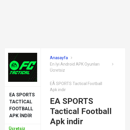
Anasayfa
En İyi Android APK Oyunları
Ücretsiz
EA SPORTS Tactical Football
Apk indir
EA SPORTS
EA SPORTS
TACTICAL
FOOTBALL
Tactical Football
APK INDIR
Apk indir
Ücretsiz