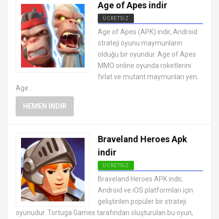
Age of Apes indir
ÜCRETSIZ
EN İYI ANDROID APK OYUNLARI
Age of Apes (APK) indir, Android
ÜCRETSIZ
strateji oyunu maymunların
olduğu bir oyundur. Age of Apes
MMO online oyunda roketlerini
fırlat ve mutant maymunları yen.
Age...
HEMEN İNDIR
Braveland Heroes Apk
indir
ÜCRETSIZ
EN İYI ANDROID APK OYUNLARI
Braveland Heroes APK indir,
ÜCRETSIZ
Android ve iOS platformları için
geliştirilen popüler bir strateji
oyunudur. Tortuga Games tarafından oluşturulan bu oyun,