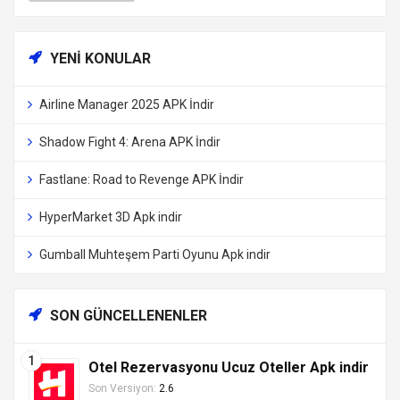
YENI KONULAR
Airline Manager 2025 APK İndir
Shadow Fight 4: Arena APK İndir
Fastlane: Road to Revenge APK İndir
HyperMarket 3D Apk indir
Gumball Muhteşem Parti Oyunu Apk indir
SON GÜNCELLENENLER
Otel Rezervasyonu Ucuz Oteller Apk indir
Son Versiyon:
2.6