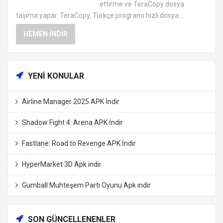
ettirme ve TeraCopy dosya
taşıma yapar. TeraCopy, Türkçe programı hızlı dosya...
HEMEN İNDIR
YENI KONULAR
Airline Manager 2025 APK İndir
Shadow Fight 4: Arena APK İndir
Fastlane: Road to Revenge APK İndir
HyperMarket 3D Apk indir
Gumball Muhteşem Parti Oyunu Apk indir
SON GÜNCELLENENLER