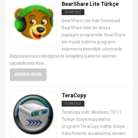
BearShare Lite Türkçe
ÜCRETSIZ
DOSYA TRANSFER PROGRAMLARI
BearShare Lite indir Download
BearShare lider bir dosya
paylaşım programıdır. BearShare
lite müzik indirme programı
indirmeniz kesinlikle ücretsizdir.
Bilgisayarınıza indirdiğinizde kolaylıkla yükleme işlemini
yapabilirsiniz kısa...
HEMEN İNDIR
TeraCopy
ÜCRETSIZ
DOSYA TRANSFER PROGRAMLARI
TeraCopy indir, Windows 10/11
Türkçe dosya kopyalama
programı TeraCopy indirip dosya
transferlerini duraklatma, devam