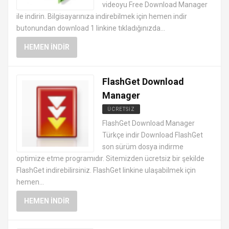
videoyu Free Download Manager
ile indirin. Bilgisayarınıza indirebilmek için hemen indir
butonundan download 1 linkine tıkladığınızda...
HEMEN İNDIR
FlashGet Download
Manager
ÜCRETSIZ
DOSYA TRANSFER PROGRAMLARI
FlashGet Download Manager
Türkçe indir Download FlashGet
son sürüm dosya indirme
optimize etme programıdır. Sitemizden ücretsiz bir şekilde
FlashGet indirebilirsiniz. FlashGet linkine ulaşabilmek için
hemen...
HEMEN İNDIR