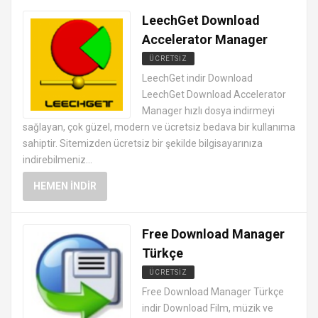
LeechGet Download
Accelerator Manager
ÜCRETSIZ
DOSYA TRANSFER PROGRAMLARI
LeechGet indir Download
LeechGet Download Accelerator
Manager hızlı dosya indirmeyi
sağlayan, çok güzel, modern ve ücretsiz bedava bir kullanıma
sahiptir. Sitemizden ücretsiz bir şekilde bilgisayarınıza
indirebilmeniz...
HEMEN İNDIR
Free Download Manager
Türkçe
ÜCRETSIZ
DOSYA TRANSFER PROGRAMLARI
Free Download Manager Türkçe
indir Download Film, müzik ve