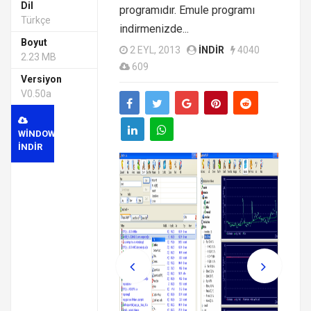
Dil
programıdır. Emule programı
Türkçe
indirmenizde...
Boyut
2 EYL, 2013
INDIR
4040
2.23 MB
609
Versiyon
V0.50a
WINDOWS
INDIR