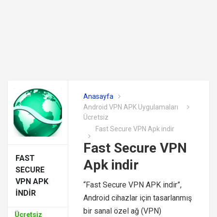
Anasayfa
Android VPN APK Uygulamaları
Ücretsiz
Fast Secure VPN Apk indir
Fast Secure VPN
FAST
Apk indir
SECURE
VPN APK
“Fast Secure VPN APK indir”,
INDIR
Android cihazlar için tasarlanmış
bir sanal özel ağ (VPN)
Ücretsiz