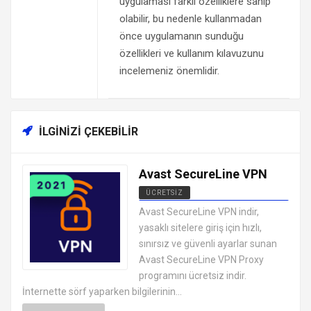
uygulaması farklı özelliklere sahip
olabilir, bu nedenle kullanmadan
önce uygulamanın sunduğu
özellikleri ve kullanım kılavuzunu
incelemeniz önemlidir.
İLGINIZI ÇEKEBILIR
Avast SecureLine VPN
ÜCRETSIZ
ANDROID VPN APK
Avast SecureLine VPN indir,
UYGULAMALARI ÜCRETSIZ
yasaklı sitelere giriş için hızlı,
sınırsız ve güvenli ayarlar sunan
Avast SecureLine VPN Proxy
programını ücretsiz indir.
İnternette sörf yaparken bilgilerinin...