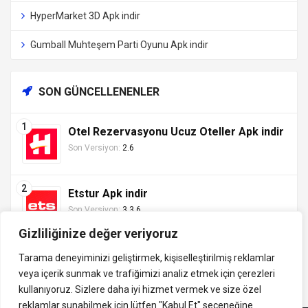
HyperMarket 3D Apk indir
Gumball Muhteşem Parti Oyunu Apk indir
SON GÜNCELLENENLER
Otel Rezervasyonu Ucuz Oteller Apk indir
Son Versiyon:
2.6
Etstur Apk indir
Son Versiyon:
3.3.6
Gizliliğinize değer veriyoruz
Tarama deneyiminizi geliştirmek, kişiselleştirilmiş reklamlar
veya içerik sunmak ve trafiğimizi analiz etmek için çerezleri
Tüm hakları saklıdır ©
kullanıyoruz. Sizlere daha iyi hizmet vermek ve size özel
indirVip.com, en güvenilir ve hızlı APK indirme platformudur! En
2013 - 2025 İzinsiz ve
reklamlar sunabilmek için lütfen
"Kabul Et" seçeneğine
popüler Android oyunları, uygulamaları, müzik, video ve eğitim