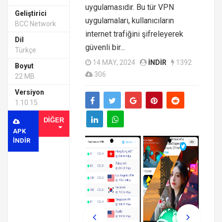
uygulamasıdır. Bu tür VPN
Geliştirici
uygulamaları, kullanıcıların
BCC Network
internet trafiğini şifreleyerek
Dil
güvenli bir...
Türkçe
14 MAY, 2024
INDIR
1392
Boyut
306
22 MB
Versiyon
1.10.15
DIĞER
APK
INDIR