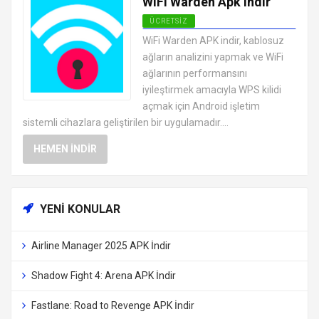
WiFi Warden Apk indir
ÜCRETSIZ
ANDROID VPN APK
WiFi Warden APK indir, kablosuz
UYGULAMALARI ÜCRETSIZ
ağların analizini yapmak ve WiFi
ağlarının performansını
iyileştirmek amacıyla WPS kilidi
açmak için Android işletim
sistemli cihazlara geliştirilen bir uygulamadır....
HEMEN İNDIR
YENI KONULAR
Airline Manager 2025 APK İndir
Shadow Fight 4: Arena APK İndir
Fastlane: Road to Revenge APK İndir