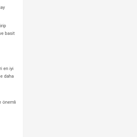
lay
irip
ve basit
 en iyi
se daha
te önemli