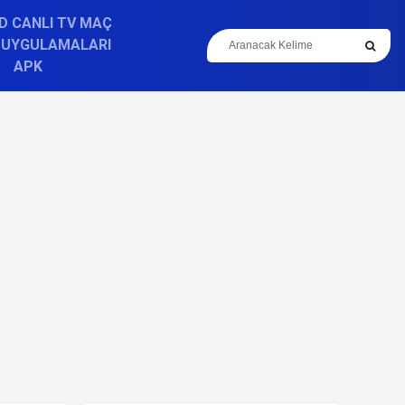
D CANLI TV MAÇ
 UYGULAMALARI
APK