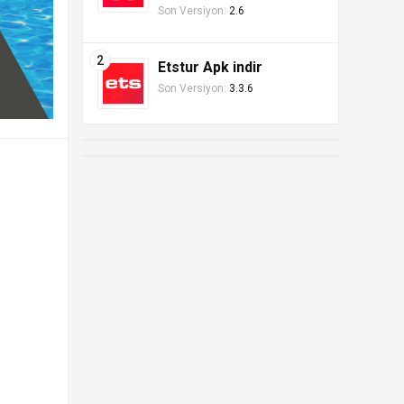
Son Versiyon:
2.6
Etstur Apk indir
Son Versiyon:
3.3.6