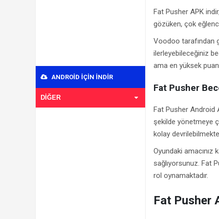
Fat Pusher APK indir,
gözüken, çok eğlencel
Voodoo tarafından ge
ilerleyebileceğiniz 
ama en yüksek puanı
ANDROID IÇIN INDIR
Fat Pusher Bece
DIĞER
Fat Pusher Android AP
şekilde yönetmeye çal
kolay devrilebilmekte
Oyundaki amacınız kar
sağlıyorsunuz. Fat Pu
rol oynamaktadır.
Fat Pusher 