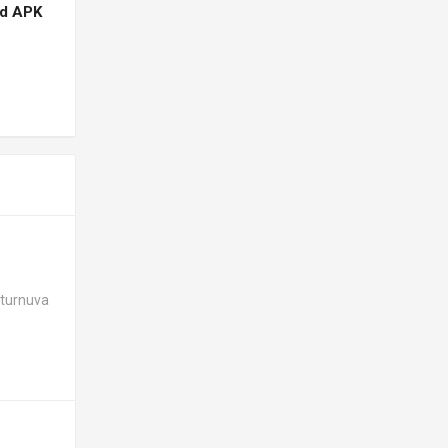
id APK
 turnuva