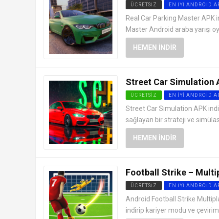
ÜCRETSIZ
EN İYI ANDROID 
Real Car Parking Master APK i
Master Android araba yarışı oyun
HEMEN İNDIR
Street Car Simulation 
ÜCRETSIZ
EN İYI ANDROID 
Street Car Simulation APK indir
sağlayan bir strateji ve simül
HEMEN İNDIR
Football Strike – Mult
ÜCRETSIZ
EN İYI ANDROID 
Android Football Strike Multip
indirip kariyer modu ve çevirimi