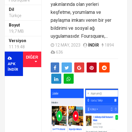
Foursquare
yakınlarında olan yerleri
Dil
keşfetme, yorumlama ve
Türkçe
paylaşma imkanı veren bir yer
Boyut
bildirimi ve sosyal ağ
19,7 MB
uygulamasıdır. Foursquare,...
Versiyon
12 MAY, 2023
INDIR
1894
11.19.48
636
DIĞER
APK
INDIR