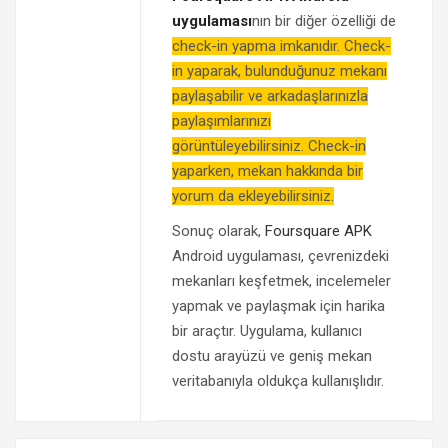
uygulaması
nın bir diğer özelliği de
check-in yapma imkanıdır. Check-
in yaparak, bulunduğunuz mekanı
paylaşabilir ve arkadaşlarınızla
paylaşımlarınızı
görüntüleyebilirsiniz. Check-in
yaparken, mekan hakkında bir
yorum da ekleyebilirsiniz.
Sonuç olarak,
Foursquare APK
Android uygulaması, çevrenizdeki
mekanları keşfetmek, incelemeler
yapmak ve paylaşmak için harika
bir araçtır. Uygulama, kullanıcı
dostu arayüzü ve geniş mekan
veritabanıyla oldukça kullanışlıdır.