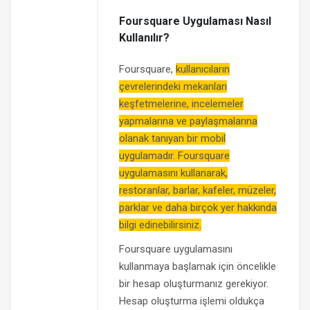
Foursquare Uygulaması Nasıl
Kullanılır?
Foursquare,
kullanıcıların
çevrelerindeki mekanları
keşfetmelerine, incelemeler
yapmalarına ve paylaşmalarına
olanak tanıyan bir mobil
uygulamadır. Foursquare
uygulamasını kullanarak,
restoranlar, barlar, kafeler, müzeler,
parklar ve daha birçok yer hakkında
bilgi edinebilirsiniz.
Foursquare uygulamasını
kullanmaya başlamak için öncelikle
bir hesap oluşturmanız gerekiyor.
Hesap oluşturma işlemi oldukça