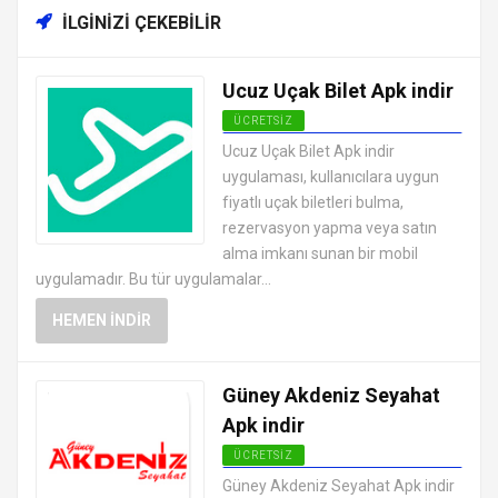
İLGINIZI ÇEKEBILIR
Ucuz Uçak Bilet Apk indir
ÜCRETSIZ
ANDROID TATIL VE SEYAHAT
Ucuz Uçak Bilet Apk indir
UYGULAMALARI APK
uygulaması, kullanıcılara uygun
fiyatlı uçak biletleri bulma,
rezervasyon yapma veya satın
alma imkanı sunan bir mobil
uygulamadır. Bu tür uygulamalar...
HEMEN İNDIR
Güney Akdeniz Seyahat
Apk indir
ÜCRETSIZ
ANDROID TATIL VE SEYAHAT
Güney Akdeniz Seyahat Apk indir
UYGULAMALARI APK