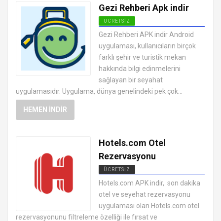
Gezi Rehberi Apk indir
ÜCRETSIZ
ANDROID TATIL VE SEYAHAT
Gezi Rehberi APK indir Android
UYGULAMALARI APK
uygulaması, kullanıcıların birçok
farklı şehir ve turistik mekan
hakkında bilgi edinmelerini
sağlayan bir seyahat
uygulamasıdır. Uygulama, dünya genelindeki pek çok...
HEMEN İNDIR
Hotels.com Otel
Rezervasyonu
ÜCRETSIZ
ANDROID TATIL VE SEYAHAT
Hotels.com APK indir, son dakika
UYGULAMALARI APK
otel ve seyehat rezervasyonu
uygulaması olan Hotels.com otel
rezervasyonunu filtreleme özelliği ile fırsat ve