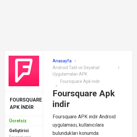
Anasayfa
Android Tatil ve Seyahat
Uygulamaları APK
Foursquare Apk indir
Foursquare Apk
FOURSQUARE
indir
APK INDIR
Foursquare APK indir Android
Ücretsiz
uygulaması, kullanıcılara
Geliştirici
bulundukları konumda