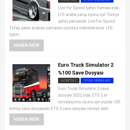
Live For Speed Şahin Yaması indir,
LFS araba yarışı oyunu için Türkçe
şahin yamasıdır. Live For Speed
Tofaş şahin arabası yamasını ücretsiz indirebilirsiniz. LFS
Şahin...
HEMEN İNDIR
Euro Truck Simulator 2
%100 Save Dosyası
ÜCRETSIZ
OYUN YAMALARI
Euro Truck Simulator 2 save
dosyası 2022 indir, ETS 2 tır
simülasyonu oyunu için yüzde 100
bitmiş save dosyasıdır. ETS 2 save dosyası nereye atılır...
HEMEN İNDIR