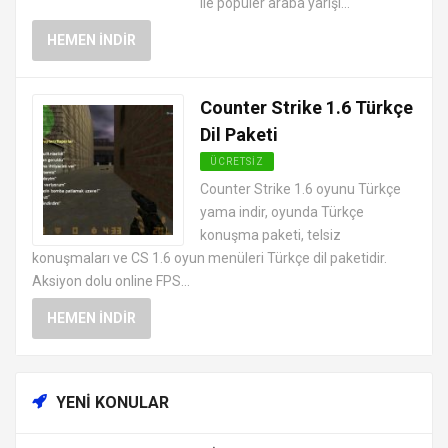
ile popüler araba yarışı...
HEMEN İNDIR
Counter Strike 1.6 Türkçe
Dil Paketi
ÜCRETSIZ
COUNTER STRIKE OYUNLARI
Counter Strike 1.6 oyunu Türkçe
yama indir, oyunda Türkçe
OYUN YAMALARI
konuşma paketi, telsiz
konuşmaları ve CS 1.6 oyun menüleri Türkçe dil paketidir.
Aksiyon dolu online FPS...
HEMEN İNDIR
YENI KONULAR