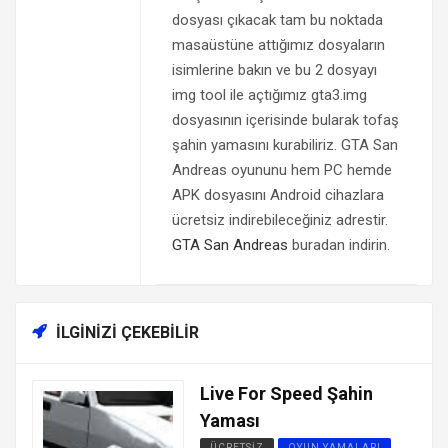
dosyası çıkacak tam bu noktada
masaüstüne attığımız dosyaların
isimlerine bakın ve bu 2 dosyayı
img tool ile açtığımız gta3.img
dosyasının içerisinde bularak tofaş
şahin yamasını kurabiliriz. GTA San
Andreas oyununu hem PC hemde
APK dosyasını Android cihazlara
ücretsiz indirebileceğiniz adrestir.
GTA San Andreas
buradan indirin.
İLGINIZI ÇEKEBILIR
Live For Speed Şahin
Yaması
ÜCRETSIZ
OYUN YAMALARI