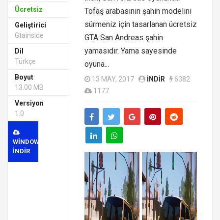
Ücretsiz
Tofaş arabasının şahin modelini
sürmeniz için tasarlanan ücretsiz
Geliştirici
Gtainside
GTA San Andreas şahin
yamasıdır. Yama sayesinde
Dil
Türkçe
oyuna...
Boyut
13 MAY, 2017
INDIR
6382
13.00 MB
1177
Versiyon
1.0
WINDOWS
INDIR