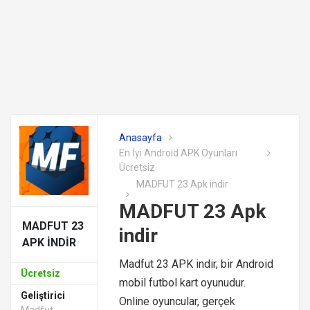
Anasayfa
En İyi Android APK Oyunları
Ücretsiz
MADFUT 23 Apk indir
MADFUT 23 Apk
MADFUT 23
indir
APK INDIR
Madfut 23 APK indir, bir Android
Ücretsiz
mobil futbol kart oyunudur.
Geliştirici
Online oyuncular, gerçek