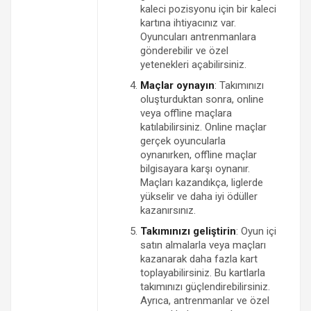
kaleci pozisyonu için bir kaleci
kartına ihtiyacınız var.
Oyuncuları antrenmanlara
gönderebilir ve özel
yetenekleri açabilirsiniz.
Maçlar oynayın
: Takımınızı
oluşturduktan sonra, online
veya offline maçlara
katılabilirsiniz. Online maçlar
gerçek oyuncularla
oynanırken, offline maçlar
bilgisayara karşı oynanır.
Maçları kazandıkça, liglerde
yükselir ve daha iyi ödüller
kazanırsınız.
Takımınızı geliştirin
: Oyun içi
satın almalarla veya maçları
kazanarak daha fazla kart
toplayabilirsiniz. Bu kartlarla
takımınızı güçlendirebilirsiniz.
Ayrıca, antrenmanlar ve özel