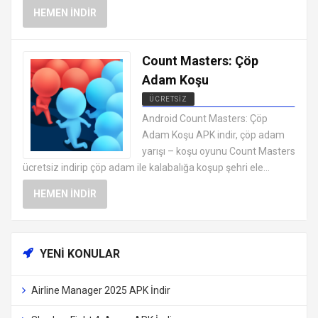
HEMEN İNDIR
Count Masters: Çöp
Adam Koşu
ÜCRETSIZ
EN İYI ANDROID APK OYUNLARI
Android Count Masters: Çöp
ÜCRETSIZ
Adam Koşu APK indir, çöp adam
yarışı – koşu oyunu Count Masters
ücretsiz indirip çöp adam ile kalabalığa koşup şehri ele...
HEMEN İNDIR
YENI KONULAR
Airline Manager 2025 APK İndir