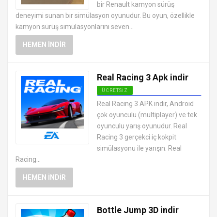
bir Renault kamyon sürüş
deneyimi sunan bir simülasyon oyunudur. Bu oyun, özellikle
kamyon sürüş simülasyonlarını seven...
HEMEN İNDIR
Real Racing 3 Apk indir
ÜCRETSIZ
EN İYI ANDROID APK OYUNLARI
Real Racing 3 APK indir, Android
ÜCRETSIZ
çok oyunculu (multiplayer) ve tek
oyunculu yarış oyunudur. Real
Racing 3 gerçekci iç kokpit
simülasyonu ile yarışın. Real
Racing...
HEMEN İNDIR
Bottle Jump 3D indir