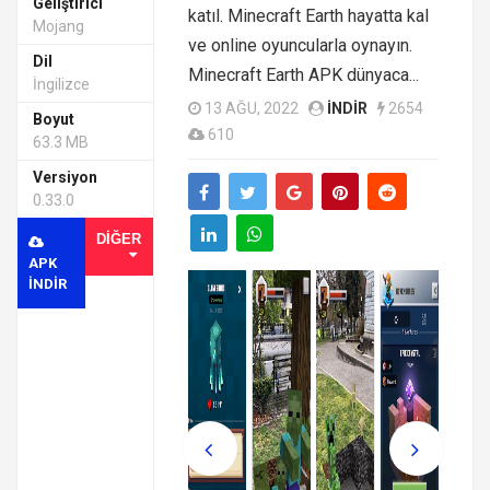
Geliştirici
katıl. Minecraft Earth hayatta kal
Mojang
ve online oyuncularla oynayın.
Dil
Minecraft Earth APK dünyaca...
İngilizce
13 AĞU, 2022
INDIR
2654
Boyut
610
63.3 MB
Versiyon
0.33.0
DIĞER
APK
INDIR