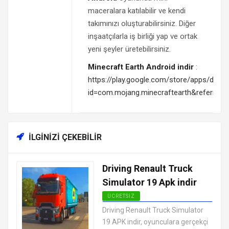
maceralara katılabilir ve kendi
takımınızı oluşturabilirsiniz. Diğer
inşaatçılarla iş birliği yap ve ortak
yeni şeyler üretebilirsiniz.
Minecraft Earth Android indir
:
https://play.google.com/store/apps/detail
id=com.mojang.minecraftearth&referrer
İLGINIZI ÇEKEBILIR
Driving Renault Truck
Simulator 19 Apk indir
ÜCRETSIZ
EN İYI ANDROID APK OYUNLARI
Driving Renault Truck Simulator
ÜCRETSIZ
19 APK indir, oyunculara gerçekçi