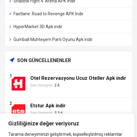
Shadow Fight 4: Arena APK İndir
Fastlane: Road to Revenge APK İndir
HyperMarket 3D Apk indir
Gumball Muhteşem Parti Oyunu Apk indir
SON GÜNCELLENENLER
Otel Rezervasyonu Ucuz Oteller Apk indir
Son Versiyon:
2.6
Etstur Apk indir
Son Versiyon:
3.3.6
Gizliliğinize değer veriyoruz
Tarama deneyiminizi geliştirmek, kişiselleştirilmiş reklamlar