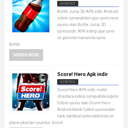
ÜCRETSIZ
EN İYI ANDROID APK OYUNLARI
Bottle Jump 3D APK indir, Android
ÜCRETSIZ
online oynanabilen şişe çevirmece
oyunu olan Bottle Jump 3D
ücretsizdir. APK indirip şişe çevir
ve görevleri tamamla oyna.
Bottle...
HEMEN İNDIR
Score! Hero Apk indir
ÜCRETSIZ
EN İYI ANDROID APK OYUNLARI
Score! Hero APK indir, mobil
ÜCRETSIZ
cihazlara indirip oynayabileceğiniz
futbol oyunu olan Score! Hero
Android klasik futbol oyunundan
farkı taktiksel yeteneklerinizi ön
plana çıkartan oyundur. Score!...