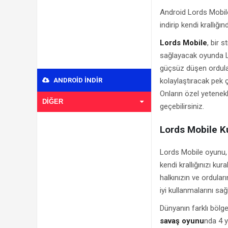
Android Lords Mobile
indirip kendi krallığ
Lords Mobile
, bir 
sağlayacak oyunda LO
güçsüz düşen ordular
ANDROID INDIR
kolaylaştıracak pek ço
Onların özel yetenek
DIĞER
geçebilirsiniz.
Lords Mobile 
Lords Mobile oyunu, 
kendi krallığınızı kur
halkınızın ve ordular
iyi kullanmalarını sağl
Dünyanın farklı bölge
savaş oyunu
nda 4 y