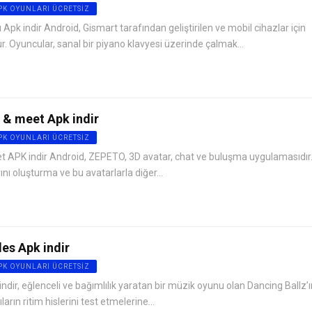
APK OYUNLARI ÜCRETSIZ
Apk indir Android, Gismart tarafından geliştirilen ve mobil cihazlar için
. Oyuncular, sanal bir piyano klavyesi üzerinde çalmak...
 & meet Apk indir
APK OYUNLARI ÜCRETSIZ
 APK indir Android, ZEPETO, 3D avatar, chat ve buluşma uygulamasıdır
ını oluşturma ve bu avatarlarla diğer...
les Apk indir
APK OYUNLARI ÜCRETSIZ
ndir, eğlenceli ve bağımlılık yaratan bir müzik oyunu olan Dancing Ballz’ı
arın ritim hislerini test etmelerine...