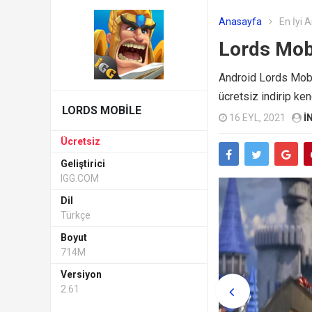
Anasayfa
En İyi 
Lords Mob
Android Lords Mobil
ücretsiz indirip ken
LORDS MOBILE
16 EYL, 2021
I
Ücretsiz
Geliştirici
IGG.COM
Dil
Türkçe
Boyut
714M
Versiyon
2.61