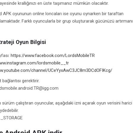
yesinde krallığınızı en üste taşımanız mümkün olacaktır.
 APK oyununun online loncaları ise oyunu oynarken bir taraftan
amaktadır. Farklı oyuncularla bir grup oluşturarak gücünüzü artırmanı
rateji Oyun Bilgisi
fası:
https://www.facebook.com/LordsMobileTR
www.instagram.com/lordsmobile__tr
www.youtube.com/channel/UCeYyxAwC3JC8m3DCdOFIKcg/
bağlantısı gerektirir.
lordsmobile.android.TR@igg.com
tı sürüm çalıştıran oyuncular, aşağıdaki izni açarak oyun verisini harici
dedebilir.
L_STORAGE
e Android APK indir