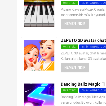
ÜCRETSIZ
EN İYI ANDROID 
Piyano Klavyesi Müzik Oyunları 
tasarlanmış bir müzik oyunudur
HEMEN İNDIR
ZEPETO 3D avatar chat
ÜCRETSIZ
EN İYI ANDROID 
ZEPETO 3D avatar, chat & meet
Kullanıcılara kendi 3D avatarlar
HEMEN İNDIR
Dancing Ballz Magic Ti
ÜCRETSIZ
EN İYI ANDROID 
Dancing Ballz Magic Tiles Apk i
versiyonudur. Bu oyun, kullanıcıl