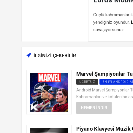
Güçlü kahramanlar il
yendiğiniz oyundur.
savaşıyorsunuz.
İLGINIZI ÇEKEBILIR
Marvel Şampiyonlar Tu
ÜCRETSIZ
EN İYI ANDROID 
Android Marvel Şampiyonlar Tu
Kahramanları ve kötüleri bir ar
HEMEN İNDIR
Piyano Klavyesi Müzik 