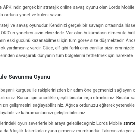
 APK indir, gerçek bir stratejik online savaş oyunu olan Lords Mobile
ında ordunu yönet ve kuleni savun.
strateji ve savaş oyunudur. Kendinizi gerçek bir savaşın ortasında hiss
RD’un yönetimi sizin elinizdedir. Var olan hükümdarın ölmesi ile birli
ın eski gücünü kazanabilmesi için tüm görev size düşmektedir. Ancak
k yardımcınız vardır. Cüce, elf gibi farklı cins canlılar sizin emrinizde 
lerinden savaşarak dünyanın tüm bölgelerini fethetmek için harekete
Kule Savunma Oyunu
başarılı kurgusu ile rakiplerinizden bir adım öne geçmenizi sağlayan
abilirsiniz. Bunun için öncelikle çeşitli binalar inşa etmelisiniz. Binalar 
ınızın gelişmesini sağlayabilirsiniz. Ağrıca ordunuzu eğiterek yetenekle
ayabilir ve kahramanlarınızı geliştirebilirsiniz.
lerindeki oyun severlerle bir araya gelebileceğiniz Lords Mobile
strate
a da 6 kişilik takımlarla oyuna girmeniz mümkündür. Takımınızda yer 