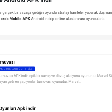
e gerçek bir savaşa girdiğin oyunda strateji hamleler yaparak düşmanl
Lords Mobile APK
Android indirip online uluslararası oyuncularla
rnuvası
APK OYUNLARI ÜCRETSIZ
rnuvası APK indir, epik bir savaş ve dövüş aksiyonu oyununda Marvel S
ayan getiren şapiyonlar turnuvası oyunudur. Marvel...
Oyunları Apk indir