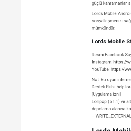
güçlü kahramanlar sa
Lords Mobile Android
sosyalleşmenizi sağl
mümkündür.
Lords Mobile St
Resmi Facebook Say
Instagram:
https://
YouTube:
https://
Not: Bu oyun internet 
Destek Ekibi: help.
[Uygulama İzni]
Lollipop (5.1.1) ve al
depolama alanına kay
– WRITE_EXTERNA
Lords Mobil