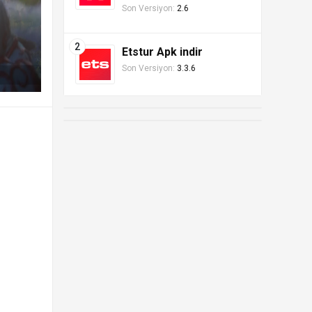
Son Versiyon:
2.6
Etstur Apk indir
Son Versiyon:
3.3.6