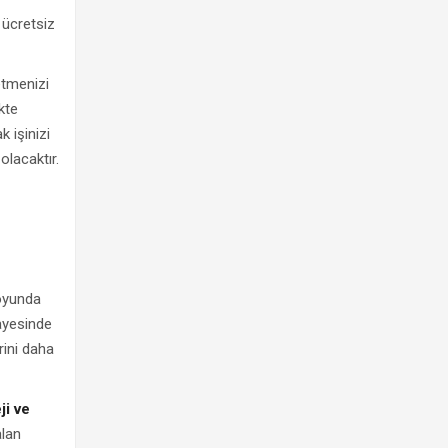
 ücretsiz
etmenizi
kte
 işinizi
olacaktır.
 oyunda
sayesinde
rini daha
ji ve
alan