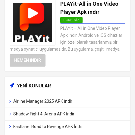
PLAYit-All in One Video
Player Apk indir
ÜCRETSIZ
ANDROID VIDEO OYNATICI VE
PLAYit – All in One Video Player
DÜZENLEYICI UYGULAMALARI APK
Apk indir, Android ve iOS cihazlar
için özel olarak tasarlanmış bir
medya oynatıcı uygulamasıdır. Bu uygulama, çeşitli medya...
HEMEN İNDIR
YENI KONULAR
Airline Manager 2025 APK İndir
Shadow Fight 4: Arena APK İndir
Fastlane: Road to Revenge APK İndir