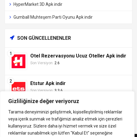
HyperMarket 3D Apk indir
Gumball Muhteşem Parti Oyunu Apk indir
SON GÜNCELLENENLER
Otel Rezervasyonu Ucuz Oteller Apk indir
Son Versiyon:
2.6
Etstur Apk indir
Son Versiyon:
3.3.6
Gizliliğinize değer veriyoruz
Tarama deneyiminizi geliştirmek, kişiselleştirilmiş reklamlar
veya içerik sunmak ve trafiğimizi analiz etmek için çerezleri
Tüm hakları saklıdır ©
kullanıyoruz. Sizlere daha iyi hizmet vermek ve size özel
indirVip.com, en güvenilir ve hızlı APK indirme platformudur! En
2013 - 2025 İzinsiz ve
reklamlar sunabilmek için lütfen
"Kabul Et" seçeneğine
popüler Android oyunları, uygulamaları, müzik, video ve eğitim
kaynak gösterilmeden