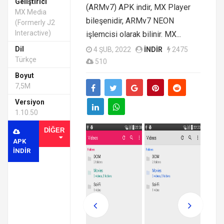
Geliştirici
(ARMv7) APK indir, MX Player
MX Media
bileşenidir, ARMv7 NEON
(formerly J2
Interactive)
işlemcisi olarak bilinir. MX...
Dil
4 ŞUB, 2022
INDIR
2475
Türkçe
510
Boyut
7,5M
Versiyon
1.10.50
DIĞER
APK
INDIR