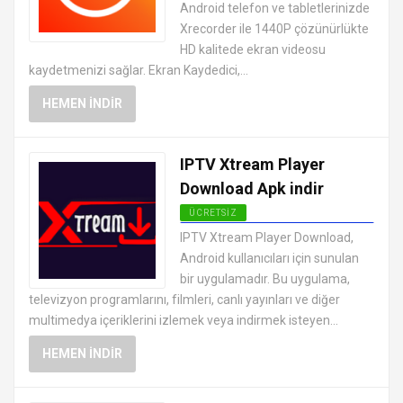
Android telefon ve tabletlerinizde
Xrecorder ile 1440P çözünürlükte
HD kalitede ekran videosu
kaydetmenizi sağlar. Ekran Kaydedici,...
HEMEN İNDIR
IPTV Xtream Player
Download Apk indir
ÜCRETSIZ
ANDROID VIDEO OYNATICI VE
IPTV Xtream Player Download,
DÜZENLEYICI UYGULAMALARI APK
Android kullanıcıları için sunulan
bir uygulamadır. Bu uygulama,
televizyon programlarını, filmleri, canlı yayınları ve diğer
multimedya içeriklerini izlemek veya indirmek isteyen...
HEMEN İNDIR