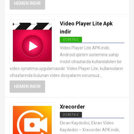
HEMEN İNDIR
Video Player Lite Apk
indir
ÜCRETSIZ
ANDROID VIDEO OYNATICI VE
Video Player Lite APK indir,
DÜZENLEYICI UYGULAMALARI APK
Android işletim sistemine sahip
mobil cihazlarda kullanılabilen bir
video oynatma uygulamasıdır. Video Player Lite, kullanıcıların
cihazlarında bulunan video dosyalarını sorunsuz...
HEMEN İNDIR
Xrecorder
ÜCRETSIZ
ANDROID VIDEO OYNATICI VE
Ekran Kaydedici, Ekran Video
DÜZENLEYICI UYGULAMALARI APK
Kaydedici – Xrecorder APK indir,