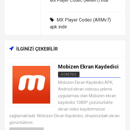
MX Player Codec (ARMv7) indir
MX Player Codec (ARMv7)
apk indir
İLGINIZI ÇEKEBILIR
Mobizen Ekran Kaydedici
ÜCRETSIZ
ANDROID VIDEO OYNATICI VE
Mobizen Ekran Kaydedici APK,
DÜZENLEYICI UYGULAMALARI APK
Android ekran videosu çekme
uygulaması olan Mobizen ekran
kaydedici 1080P çözünürlükte
ekran video kaydetmenizi
sağlamaktadır. Mobizen Ekran Kaydedici, cihazınızdaki ekran
görüntülerini...