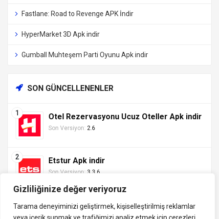
Fastlane: Road to Revenge APK İndir
HyperMarket 3D Apk indir
Gumball Muhteşem Parti Oyunu Apk indir
SON GÜNCELLENENLER
Otel Rezervasyonu Ucuz Oteller Apk indir
Son Versiyon:
2.6
Etstur Apk indir
Son Versiyon:
3.3.6
Gizliliğinize değer veriyoruz
Tarama deneyiminizi geliştirmek, kişiselleştirilmiş reklamlar
veya içerik sunmak ve trafiğimizi analiz etmek için çerezleri