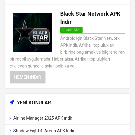
Black Star Network APK
İndir
ÜCRETSIZ
SOSYAL MEDYA MESAJLAŞMA
Android için Black Star Network
UYGULAMALARI APK
APK indir, Afrikalı toplulukları
birbirine bağlamak ve bilgilendiren
bir mobil uygulamadır. Haber akışı, Afrikalı toplulukları
etkileyen güncel olaylar, politika ve...
HEMEN İNDIR
YENI KONULAR
Airline Manager 2025 APK İndir
Shadow Fight 4: Arena APK İndir