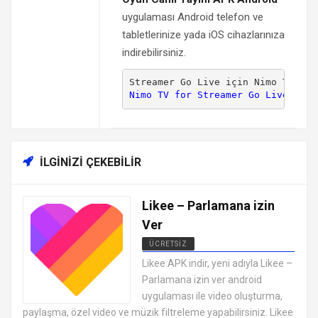
uygulaması Android telefon ve
tabletlerinize yada iOS cihazlarınıza
indirebilirsiniz.
Streamer Go Live için Nimo TV APK
Nimo TV for Streamer Go Live Apk 
İLGINIZI ÇEKEBILIR
Likee – Parlamana izin
Ver
ÜCRETSIZ
SOSYAL MEDYA MESAJLAŞMA
Likee APK indir, yeni adıyla Likee –
UYGULAMALARI APK
Parlamana izin ver android
uygulaması ile video oluşturma,
paylaşma, özel video ve müzik filtreleme yapabilirsiniz. Likee