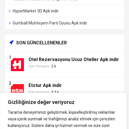
HyperMarket 3D Apk indir
Gumball Muhteşem Parti Oyunu Apk indir
SON GÜNCELLENENLER
Otel Rezervasyonu Ucuz Oteller Apk indir
Son Versiyon:
2.6
Etstur Apk indir
Son Versiyon:
3.3.6
Gizliliğinize değer veriyoruz
Tarama deneyiminizi geliştirmek, kişiselleştirilmiş reklamlar
veya içerik sunmak ve trafiğimizi analiz etmek için çerezleri
Tüm hakları saklıdır ©
kullanıyoruz. Sizlere daha iyi hizmet vermek ve size özel
indirVip.com, en güvenilir ve hızlı APK indirme platformudur! En