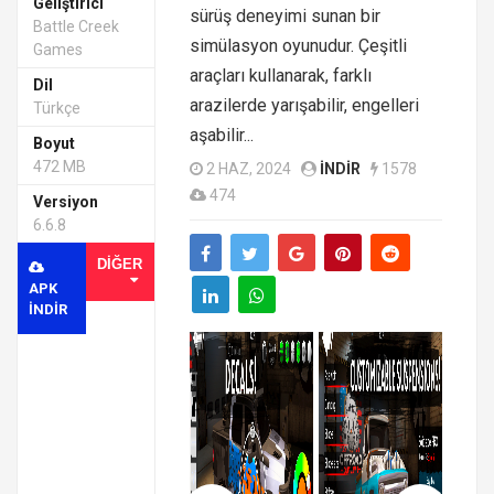
Geliştirici
sürüş deneyimi sunan bir
Battle Creek
simülasyon oyunudur. Çeşitli
Games
araçları kullanarak, farklı
Dil
arazilerde yarışabilir, engelleri
Türkçe
aşabilir...
Boyut
472 MB
2 HAZ, 2024
INDIR
1578
474
Versiyon
6.6.8
DIĞER
APK
INDIR