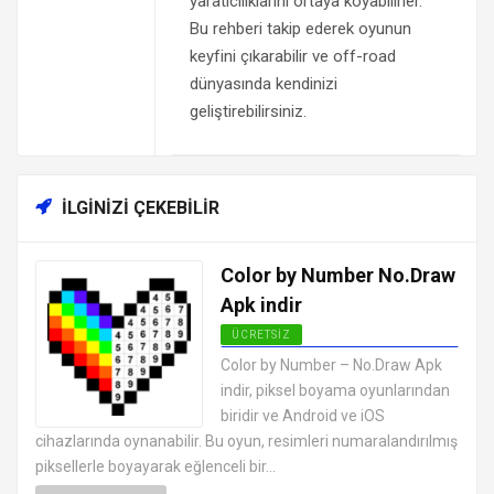
yaratıcılıklarını ortaya koyabilirler.
Bu rehberi takip ederek oyunun
keyfini çıkarabilir ve off-road
dünyasında kendinizi
geliştirebilirsiniz.
İLGINIZI ÇEKEBILIR
Color by Number No.Draw
Apk indir
ÜCRETSIZ
EN İYI ANDROID APK OYUNLARI
Color by Number – No.Draw Apk
ÜCRETSIZ
indir, piksel boyama oyunlarından
biridir ve Android ve iOS
cihazlarında oynanabilir. Bu oyun, resimleri numaralandırılmış
piksellerle boyayarak eğlenceli bir...