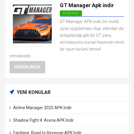
GT Manager Apk indir
ÜCRETSIZ
EN İYI ANDROID APK OYUNLARI
GT Manager APK indir, bir mobil
ÜCRETSIZ
oyun uygulaması olup, adından da
anlaşılacağı gibi bir GT yarış
simülasyonu sunan heyecan verici
bir oyun türünü temsil
etmektedir....
HEMEN İNDIR
YENI KONULAR
Airline Manager 2025 APK İndir
Shadow Fight 4: Arena APK İndir
Fastlane: Road to Revenge APK İndir