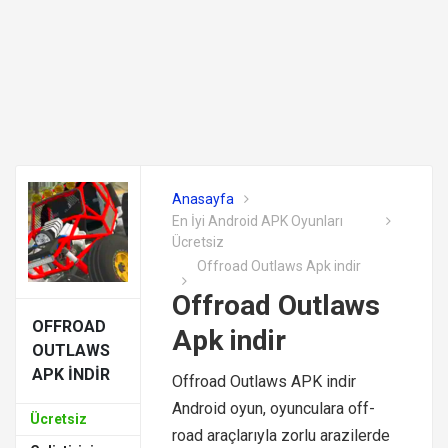
Anasayfa
En İyi Android APK Oyunları
Ücretsiz
Offroad Outlaws Apk indir
Offroad Outlaws
OFFROAD
Apk indir
OUTLAWS
APK INDIR
Offroad Outlaws APK indir
Android oyun, oyunculara off-
Ücretsiz
road araçlarıyla zorlu arazilerde