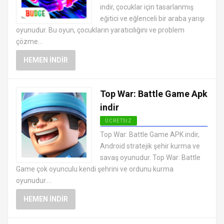
indir, çocuklar için tasarlanmış
eğitici ve eğlenceli bir araba yarışı
oyunudur. Bu oyun, çocukların yaratıcılığını ve problem
çözme...
HEMEN İNDIR
Top War: Battle Game Apk
indir
ÜCRETSIZ
EN İYI ANDROID APK OYUNLARI
Top War: Battle Game APK indir,
ÜCRETSIZ
Android stratejik şehir kurma ve
savaş oyunudur. Top War: Battle
Game çok oyunculu kendi şehrini ve ordunu kurma
oyunudur....
HEMEN İNDIR