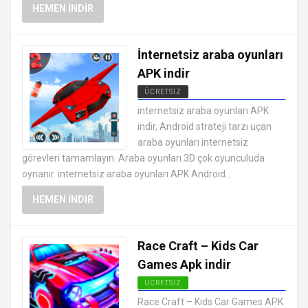
HEMEN İNDIR
İnternetsiz araba oyunları
APK indir
ÜCRETSIZ
EN İYI ANDROID APK OYUNLARI
internetsiz araba oyunları APK
ÜCRETSIZ
indir, Android strateji tarzı uçan
araba oyunları internetsiz
görevleri tamamlayın. Araba oyunları 3D çok oyunculuda
oynanır. internetsiz araba oyunları APK Android...
HEMEN İNDIR
Race Craft – Kids Car
Games Apk indir
ÜCRETSIZ
EN İYI ANDROID APK OYUNLARI
Race Craft – Kids Car Games APK
ÜCRETSIZ