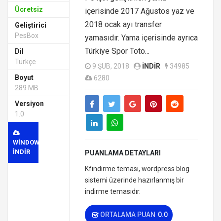
Ücretsiz
içerisinde 2017 Ağustos yaz ve
2018 ocak ayı transfer
Geliştirici
PesBox
yamasıdır. Yama içerisinde ayrıca
Türkiye Spor Toto...
Dil
Türkçe
9 ŞUB, 2018
INDIR
34985
Boyut
6280
289 MB
Versiyon
1.0
WINDOWS
INDIR
PUANLAMA DETAYLARI
Kfindirme teması, wordpress blog
sistemi üzerinde hazırlanmış bir
indirme temasıdır.
ORTALAMA PUAN
0.0