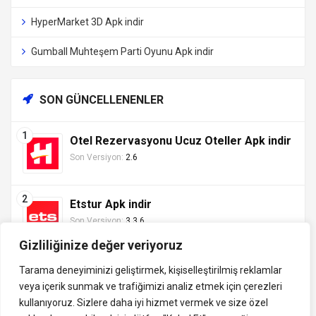
HyperMarket 3D Apk indir
Gumball Muhteşem Parti Oyunu Apk indir
SON GÜNCELLENENLER
Otel Rezervasyonu Ucuz Oteller Apk indir
Son Versiyon:
2.6
Etstur Apk indir
Son Versiyon:
3.3.6
Gizliliğinize değer veriyoruz
Tarama deneyiminizi geliştirmek, kişiselleştirilmiş reklamlar
veya içerik sunmak ve trafiğimizi analiz etmek için çerezleri
Tüm hakları saklıdır ©
kullanıyoruz. Sizlere daha iyi hizmet vermek ve size özel
indirVip.com, en güvenilir ve hızlı APK indirme platformudur! En
2013 - 2025 İzinsiz ve