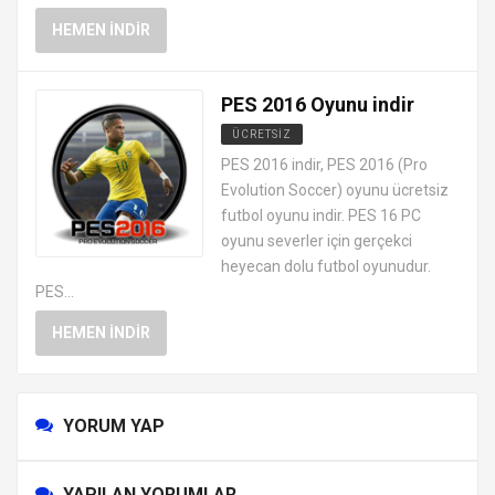
HEMEN İNDIR
PES 2016 Oyunu indir
ÜCRETSIZ
PES FUTBOL OYUNLARI
PES 2016 indir, PES 2016 (Pro
Evolution Soccer) oyunu ücretsiz
futbol oyunu indir. PES 16 PC
oyunu severler için gerçekci
heyecan dolu futbol oyunudur.
PES...
HEMEN İNDIR
YORUM YAP
YAPILAN YORUMLAR