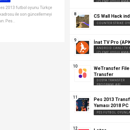
İZLEME UYGULAMAL
 Pes 2013 futbol oyunu Türkçe
 kadrosu ile son güncellemeyi
CS Wall Hack ind
n. Pes...
COUNTER STRIKE OY
İnat TV Pro (APK
ANDROID CANLI TV
İZLEME UYGULAMAL
WeTransfer File
Transfer
DOSYA TRANSFER
PROGRAMLARI
Pes 2013 Trans
Yaması 2018 PC 
PES FUTBOL OYUNL