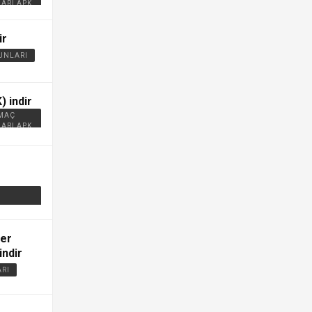
ARI APK
ir
UNLARI
) indir
 MAÇ
ARI APK
fer
indir
ARI