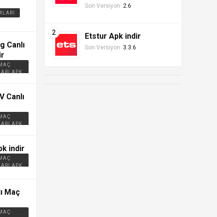
Son Versiyon:
2.6
MLARI
Etstur Apk indir
g Canlı
Son Versiyon:
3.3.6
ir
 MAÇ
ARI APK
V Canlı
 MAÇ
ARI APK
k indir
 MAÇ
ARI APK
ı Maç
 MAÇ