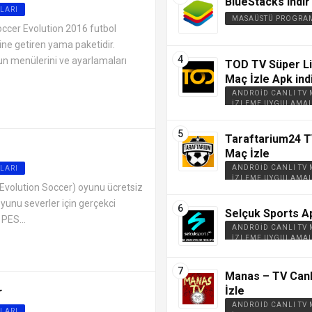
BlueStacks indir
LARI
MASAÜSTÜ PROGRA
ccer Evolution 2016 futbol
ne getiren yama paketidir.
un menülerini ve ayarlamaları
TOD TV Süper Li
Maç İzle Apk ind
ANDROID CANLI TV
İZLEME UYGULAMAL
Taraftarium24 T
Maç İzle
ANDROID CANLI TV
LARI
İZLEME UYGULAMAL
 Evolution Soccer) oyunu ücretsiz
yunu severler için gerçekci
Selçuk Sports Ap
PES...
ANDROID CANLI TV
İZLEME UYGULAMAL
Manas – TV Canl
İzle
r
ANDROID CANLI TV
LARI