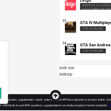
Letgo
ANDROID ALIŞVERIŞ
UYGULAMALARI APK
GTA IV Multiplay
GTA OYUNLARI
GTA San Andrea
GTA OYUNLARI
indir son
indirzip
droid oyunları, uygulamaları, müzik, video ve eğitim APK'larını güvenli ve ücretsiz indirin. Gü
i
n. indirVip ile en yeni APK oyunlarını, uygulamalarını ve medya araçlarını hemen keşfedin!.