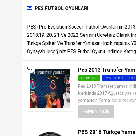
PES FUTBOL OYUNLARI
PES (Pro Evolution Soccer) Futbol Oyunlarının 2013
2018,19, 20, 21 Ve 2022 Serisini Ücretsiz Olarak In
Türkçe Spiker Ve Transfer Yamasını Indir Yaparak Y
Oynayabileceğiniz PES Futbol Oyunu Indirme Katego
0.0
Pes 2013 Transfer Yama
ÜCRETSIZ
PES FUTBOL OYUN
Pes 2013 Transfer yaması indir,
içerisinde 2017 Ağustos yaz v
yamasıdır. Yama içerisinde ayrı
HEMEN İNDIR
PES 2016 Türkçe Yama 