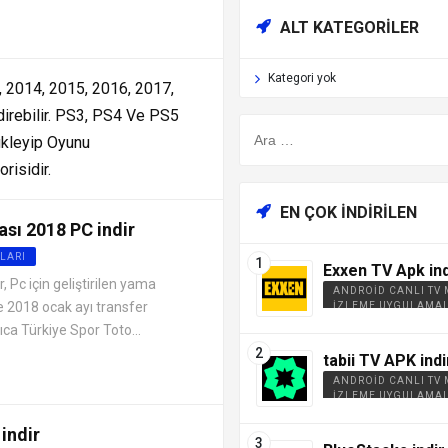
ALT KATEGORILER
Kategori yok
, 2014, 2015, 2016, 2017,
direbilir. PS3, PS4 Ve PS5
ükleyip Oyunu
risidir.
EN ÇOK İNDIRILEN
sı 2018 PC indir
LARI
Exxen TV Apk ind
 Pc için geliştirilen yama
ANDROID CANLI TV
e 2018 ocak ayı transfer
İZLEME UYGULAMAL
ca Türkiye Spor Toto...
tabii TV APK indi
ANDROID CANLI TV
İZLEME UYGULAMAL
indir