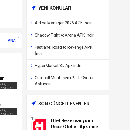
YENI KONULAR
Airline Manager 2025 APK İndir
Shadow Fight 4: Arena APK İndir
Fastlane: Road to Revenge APK
İndir
HyperMarket 3D Apk indir
Gumball Muhteşem Parti Oyunu
ir
Apk indir
 MAÇ
ARI APK
SON GÜNCELLENENLER
r
 MAÇ
ARI APK
Otel Rezervasyonu
Ucuz Oteller Apk indir