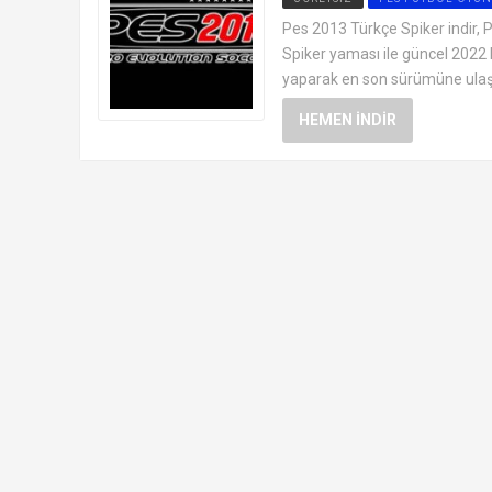
Pes 2013 Türkçe Spiker indir,
Spiker yaması ile güncel 2022
yaparak en son sürümüne ulaşı
HEMEN İNDIR