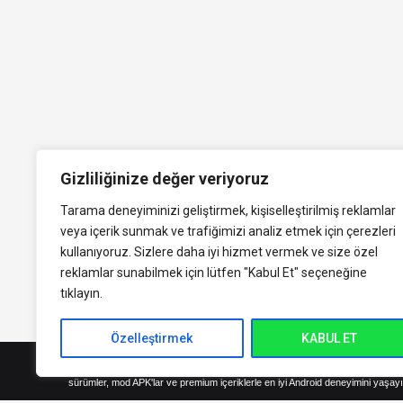
Gizliliğinize değer veriyoruz
Tarama deneyiminizi geliştirmek, kişiselleştirilmiş reklamlar
veya içerik sunmak ve trafiğimizi analiz etmek için çerezleri
kullanıyoruz. Sizlere daha iyi hizmet vermek ve size özel
reklamlar sunabilmek için lütfen
"Kabul Et" seçeneğine
tıklayın.
Özelleştirmek
KABUL ET
indirVip.com, en güvenilir ve hızlı APK indirme platformudur! En popüler An
sürümler, mod APK'lar ve premium içeriklerle en iyi Android deneyimini yaşayı