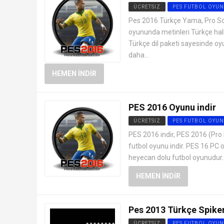
ÜCRETSIZ
PES FUTBOL OYUN
Pes 2016 Türkçe Yama, Pro So
oyununda metinleri Türkçe hali
Türkçe dil paketi sayesinde oy
daha...
HEMEN İNDIR
PES 2016 Oyunu indir
ÜCRETSIZ
PES FUTBOL OYUN
PES 2016 indir, PES 2016 (Pro
futbol oyunu indir. PES 16 PC o
heyecan dolu futbol oyunudur. 
HEMEN İNDIR
Pes 2013 Türkçe Spike
ÜCRETSIZ
PES FUTBOL OYUN