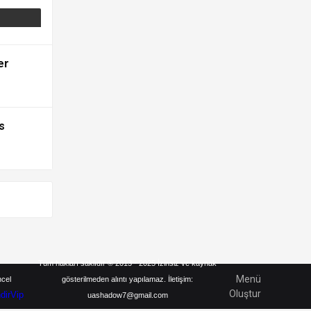
er
s
Tüm hakları saklıdır © 2013 - 2025 İzinsiz ve kaynak
Menü
ncel
gösterilmeden alıntı yapılamaz. İletişim:
Oluştur
ndirVip
uashadow7@gmail.com