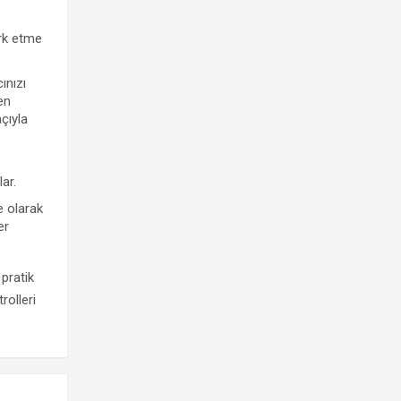
ark etme
ınızı
en
açıyla
ar.
e olarak
er
pratik
olleri