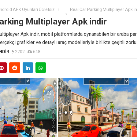
Android APK Oyunları Ücretsiz
Real Car Parking Multiplayer Apk in
arking Multiplayer Apk indir
ltiplayer Apk indir, mobil platformlarda oynanabilen bir araba pa
çekçi grafikler ve detaylı araç modelleriyle birlikte çeşitli zorlu 
NDIR
2202
648