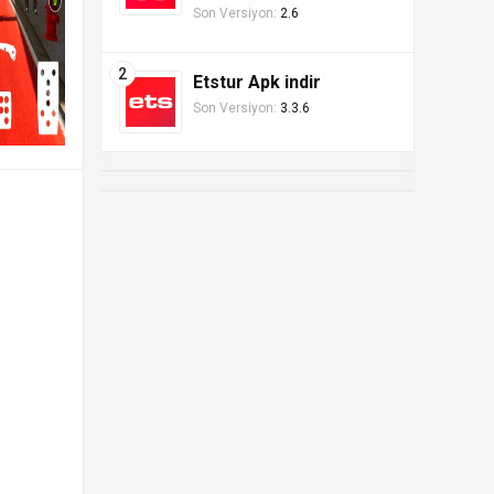
Son Versiyon:
2.6
Etstur Apk indir
Son Versiyon:
3.3.6