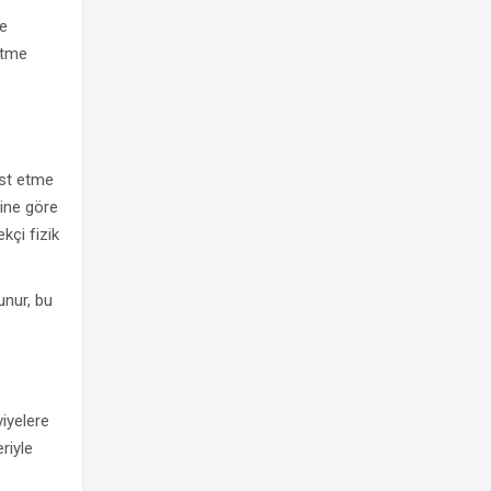
me
etme
est etme
rine göre
kçi fizik
nur, bu
viyelere
riyle