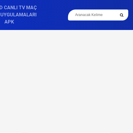
D CANLI TV MAÇ
 UYGULAMALARI
APK