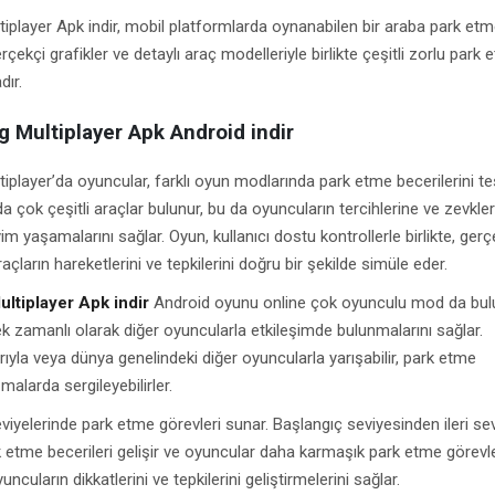
tiplayer Apk indir, mobil platformlarda oynanabilen bir araba park et
ekçi grafikler ve detaylı araç modelleriyle birlikte çeşitli zorlu park 
dır.
g Multiplayer Apk Android indir
tiplayer’da oyuncular, farklı oyun modlarında park etme becerilerini t
nda çok çeşitli araçlar bulunur, bu da oyuncuların tercihlerine ve zevkle
im yaşamalarını sağlar. Oyun, kullanıcı dostu kontrollerle birlikte, gerçe
ların hareketlerini ve tepkilerini doğru bir şekilde simüle eder.
ltiplayer Apk indir
Android oyunu online çok oyunculu mod da bulu
k zamanlı olarak diğer oyuncularla etkileşimde bulunmalarını sağlar.
ıyla veya dünya genelindeki diğer oyuncularla yarışabilir, park etme
malarda sergileyebilirler.
eviyelerinde park etme görevleri sunar. Başlangıç seviyesinden ileri se
k etme becerileri gelişir ve oyuncular daha karmaşık park etme görevle
uncuların dikkatlerini ve tepkilerini geliştirmelerini sağlar.