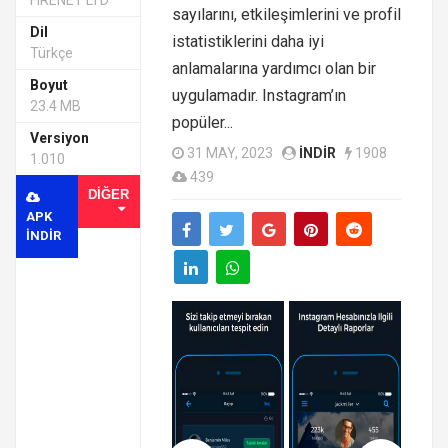
FIRENET LTD
sayılarını, etkileşimlerini ve profil
Dil
istatistiklerini daha iyi
Türkçe
anlamalarına yardımcı olan bir
Boyut
uygulamadır. Instagram’ın
23.4 MB
popüler...
Versiyon
31 MAY, 2023
INDIR
1908
1.010
439
DIĞER
APK
INDIR