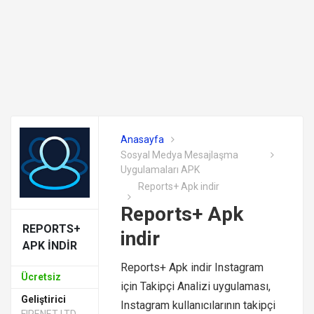
Anasayfa
Sosyal Medya Mesajlaşma
Uygulamaları APK
Reports+ Apk indir
Reports+ Apk
REPORTS+
indir
APK INDIR
Reports+ Apk indir Instagram
Ücretsiz
için Takipçi Analizi uygulaması,
Geliştirici
Instagram kullanıcılarının takipçi