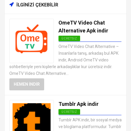
İLGINIZI ÇEKEBILIR
OmeTV Video Chat
Alternative Apk indir
ÜCRETSIZ
SOSYAL MEDYA MESAJLAŞMA
OmeTV Video Chat Alternative –
UYGULAMALARI APK
İnsanlarla tanış, arkadaş bul APK
indir, Android OmeTV video
sohbetleriyle yeni kişilerle arkadaşlıklar kur ücretsiz indir.
OmeTV Video Chat Alternative...
HEMEN İNDIR
Tumblr Apk indir
ÜCRETSIZ
SOSYAL MEDYA MESAJLAŞMA
Tumblr APK indir, bir sosyal medya
UYGULAMALARI APK
ve bloglama platformudur. Tumblr