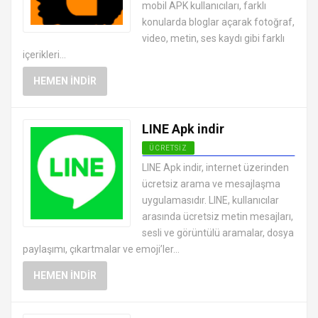
mobil APK kullanıcıları, farklı
konularda bloglar açarak fotoğraf,
video, metin, ses kaydı gibi farklı
içerikleri...
HEMEN İNDIR
LINE Apk indir
ÜCRETSIZ
SOSYAL MEDYA MESAJLAŞMA
LINE Apk indir, internet üzerinden
UYGULAMALARI APK
ücretsiz arama ve mesajlaşma
uygulamasıdır. LINE, kullanıcılar
arasında ücretsiz metin mesajları,
sesli ve görüntülü aramalar, dosya
paylaşımı, çıkartmalar ve emoji’ler...
HEMEN İNDIR