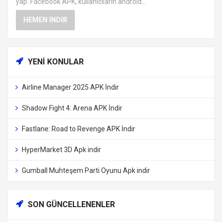
yap. Facebook APK, kullanıcıların android...
HEMEN İNDIR
YENI KONULAR
Airline Manager 2025 APK İndir
Shadow Fight 4: Arena APK İndir
Fastlane: Road to Revenge APK İndir
HyperMarket 3D Apk indir
Gumball Muhteşem Parti Oyunu Apk indir
SON GÜNCELLENENLER