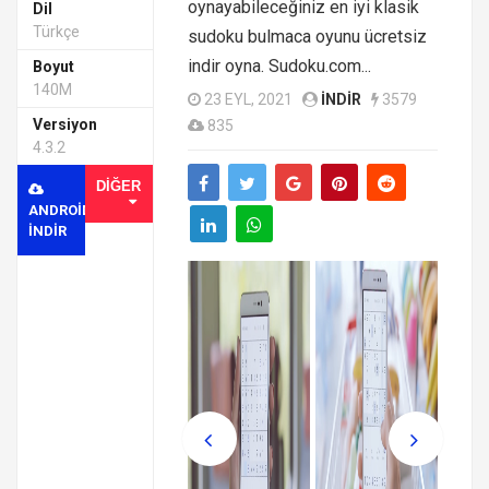
oynayabileceğiniz en iyi klasik
Dil
Türkçe
sudoku bulmaca oyunu ücretsiz
indir oyna. Sudoku.com...
Boyut
140M
23 EYL, 2021
INDIR
3579
Versiyon
835
4.3.2
DIĞER
ANDROID
INDIR