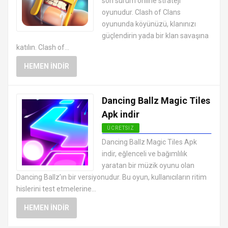
son sürüm online strateji
oyunudur. Clash of Clans
oyununda köyünüzü, klanınızı
güçlendirin yada bir klan savaşına
katılın. Clash of...
HEMEN İNDIR
Dancing Ballz Magic Tiles
Apk indir
ÜCRETSIZ
EN İYI ANDROID APK OYUNLARI
Dancing Ballz Magic Tiles Apk
ÜCRETSIZ
indir, eğlenceli ve bağımlılık
yaratan bir müzik oyunu olan
Dancing Ballz’ın bir versiyonudur. Bu oyun, kullanıcıların ritim
hislerini test etmelerine...
HEMEN İNDIR