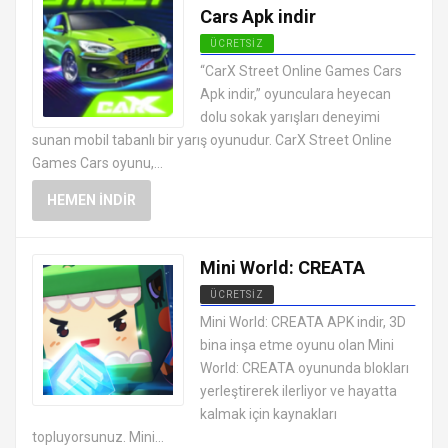
Cars Apk indir
ÜCRETSIZ
EN İYI ANDROID APK OYUNLARI
“CarX Street Online Games Cars
ÜCRETSIZ
Apk indir,” oyunculara heyecan
dolu sokak yarışları deneyimi
sunan mobil tabanlı bir yarış oyunudur. CarX Street Online
Games Cars oyunu,...
HEMEN İNDIR
Mini World: CREATA
ÜCRETSIZ
EN İYI ANDROID APK OYUNLARI
Mini World: CREATA APK indir, 3D
ÜCRETSIZ
bina inşa etme oyunu olan Mini
World: CREATA oyununda blokları
yerleştirerek ilerliyor ve hayatta
kalmak için kaynakları
topluyorsunuz. Mini...