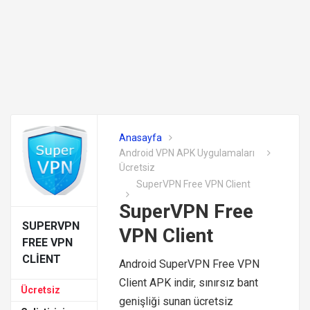
Anasayfa
Android VPN APK Uygulamaları
Ücretsiz
SuperVPN Free VPN Client
SuperVPN Free
SUPERVPN
VPN Client
FREE VPN
CLIENT
Android SuperVPN Free VPN
Client APK indir, sınırsız bant
Ücretsiz
genişliği sunan ücretsiz