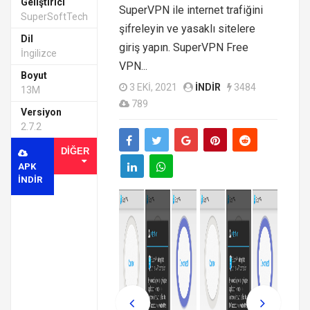
Geliştirici
SuperVPN ile internet trafiğini
SuperSoftTech
şifreleyin ve yasaklı sitelere
Dil
giriş yapın. SuperVPN Free
İngilizce
VPN...
Boyut
3 EKI, 2021
INDIR
3484
13M
789
Versiyon
2.7.2
DIĞER
APK
INDIR