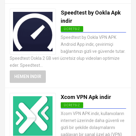
Speedtest by Ookla Apk
indir
ÜCRETSIZ
ANDROID VPN APK
Speedtest by Ookla VPN APK
UYGULAMALARI ÜCRETSIZ
Android App indir, çevirimiçi
bağlantınızı gizli ve güvende tutar.
Speedtest Ookla 2 GB veri ücretsiz olup videoları optimize
eder. Speedtest...
HEMEN İNDIR
Xcom VPN Apk indir
ÜCRETSIZ
ANDROID VPN APK
Xcom VPN APK indir, kullanıcıların
UYGULAMALARI ÜCRETSIZ
internet üzerinde daha güvenli ve
gizli bir şekilde dolaşmalarını
sağlayan bir sanal özel ağ (VPN)