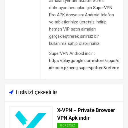
almaları yer almaktadır. Süresi
dolmayan hesaplar için
SuperVPN
Pro
APK dosyasını Android telefon
ve tabletlerinize ücretsiz indirip
hemen VIP satın almaları
gerçekleştirerek sınırsız bir
kullanıma sahip olabilirsiniz.
SuperVPN Android indir :
https://play.google.com/store/apps/detail
id=com.jrzheng.supervpnfree&referrer=u
İLGINIZI ÇEKEBILIR
X-VPN – Private Browser
VPN Apk indir
ÜCRETSIZ