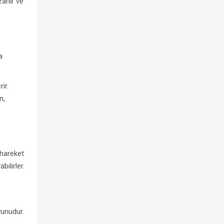
zanır ve
a
ir.
n,
 hareket
ilirler.
yunudur.