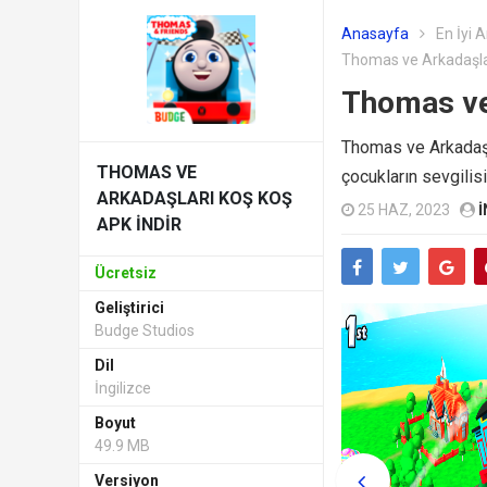
Anasayfa
En İyi 
Thomas ve Arkadaşlar
Thomas ve
Thomas ve Arkadaşla
THOMAS VE
çocukların sevgilisi 
ARKADAŞLARI KOŞ KOŞ
25 HAZ, 2023
I
APK INDIR
Ücretsiz
Geliştirici
Budge Studios
Dil
İngilizce
Boyut
49.9 MB
Versiyon