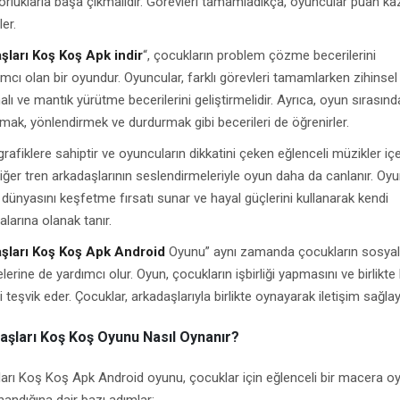
zorluklarla başa çıkmalıdır. Görevleri tamamladıkça, oyuncular puan ka
ler.
ları Koş Koş Apk indir
“, çocukların problem çözme becerilerini
ımcı olan bir oyundur. Oyuncular, farklı görevleri tamamlarken zihinsel
alı ve mantık yürütme becerilerini geliştirmelidir. Ayrıca, oyun sırasınd
lamak, yönlendirmek ve durdurmak gibi becerileri de öğrenirler.
grafiklere sahiptir ve oyuncuların dikkatini çeken eğlenceli müzikler içer
ğer tren arkadaşlarının seslendirmeleriyle oyun daha da canlanır. Oyu
dünyasını keşfetme fırsatı sunar ve hayal güçlerini kullanarak kendi
alarına olanak tanır.
şları Koş Koş Apk Android
Oyunu” aynı zamanda çocukların sosyal
elerine de yardımcı olur. Oyun, çocukların işbirliği yapmasını ve birlikte
teşvik eder. Çocuklar, arkadaşlarıyla birlikte oynayarak iletişim sağlayab
şları Koş Koş Oyunu Nasıl Oynanır?
rı Koş Koş Apk Android oyunu, çocuklar için eğlenceli bir macera o