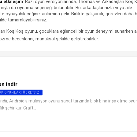
ı etkileşim
: Bazı oyun versiyonlarında, Thomas ve Arkadaşları Koş 
ıyla da oynama seçeneği bulunabilir. Bu, arkadaşlarınızla veya aile
ikte oynayabileceğiniz anlamına gelir. Birlikte çalışarak, görevleri daha h
ilde tamamlayabilirsiniz.
rı Koş Koş oyunu, çocuklara eğlenceli bir oyun deneyimi sunarken a
 becerilerini, mantıksal şekilde geliştirebilirler.
on indir
APK OYUNLARI ÜCRETSIZ
indir, Android simülasyon oyunu sanat tarzında blok bina inşa etme oyu
ik şehir kur. Craft...