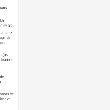
atın.
ikle
ily gibi.
mlamanız
ulaşmak
için
eğin,
treninizi
lde
a
 Thomas ve
kler ve