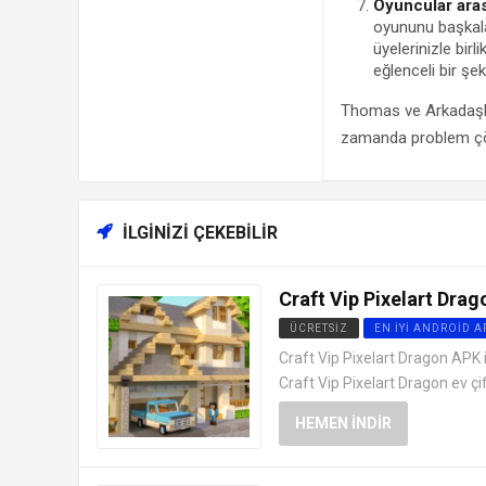
Oyuncular aras
oyununu başkalar
üyelerinizle birl
eğlenceli bir şek
Thomas ve Arkadaşla
zamanda problem çözme
İLGINIZI ÇEKEBILIR
Craft Vip Pixelart Drag
ÜCRETSIZ
EN İYI ANDROID 
Craft Vip Pixelart Dragon APK 
Craft Vip Pixelart Dragon ev çifl
HEMEN İNDIR