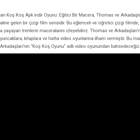
ı Koş Koş Apk indir Oyunu: Eğitici Bir Macera, Thomas ve Arkadaşla
aline gelen bir çizgi film serisidir. Bu eğlenceli ve öğretici çizgi filmde,
 yaşayan trenlerin maceralarını izleyebiliriz. Thomas ve Arkadaşları’n
 oyuncaklara, kitaplara ve hatta video oyunlarına ilham vermiştir. Bu ma
 Arkadaşları’nın “Koş Koş Oyunu” adlı video oyunundan bahsedeceğiz