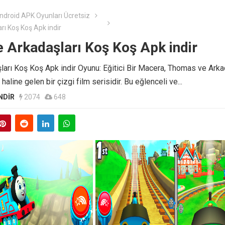
Android APK Oyunları Ücretsiz
ı Koş Koş Apk indir
 Arkadaşları Koş Koş Apk indir
rı Koş Koş Apk indir Oyunu: Eğitici Bir Macera, Thomas ve Arkad
haline gelen bir çizgi film serisidir. Bu eğlenceli ve...
NDIR
2074
648