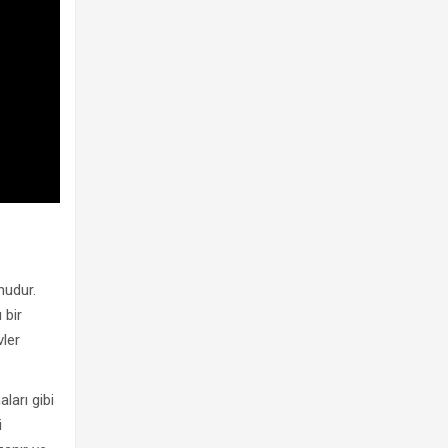
nudur.
 bir
vler
ları gibi
i