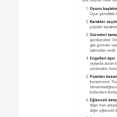
İşte oyunun nasıl oyn
Oyunu başlatı
Oyun genellikle b
Karakter seçim
popüler karakte
Görevleri tama
gerekecektir. Ör
gibi görevler ola
talimatlar verilir.
Engelleri aşın
:
raylarda duran b
yönlendirir, hızı
Puanları kazan
kazanırsınız. Pu
tamamladığınıza 
bölümlere ilerley
Eğlenceli deta
diğer tren arkada
diğer eğlenceli d