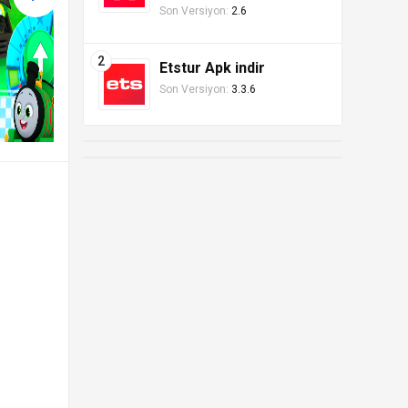
Son Versiyon:
2.6
Etstur Apk indir
Son Versiyon:
3.3.6