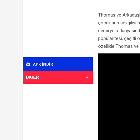
Thomas ve Arkadaşlar
çocukların sevgilisi h
demiryolu dünyasında
popülaritesi, çeşitli
özellikle Thomas ve
APK INDIR
DIĞER