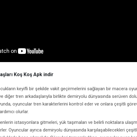
şları Koş Koş Apk indir
kların keyifli bir şekilde vakit geçirmelerini sağlayan bir macera oyu
 diğer tren arkadaşlarıyla birlikte demiryolu dünyasında serüven dolu
yunda, oyuncular tren karakterlerini kontrol eder ve onlara çeşitli göre
dımcı olurlar.
nlerin istasyonlara gitmeleri, yük taşımaları ve belirli noktalara ulaşma
rirler. Oyuncular ayrıca demiryolu dünyasında karşılaşabilecekleri çeşitl