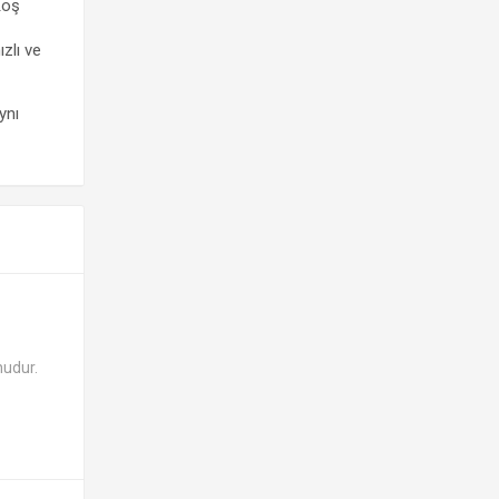
Koş
ızlı ve
ynı
nudur.