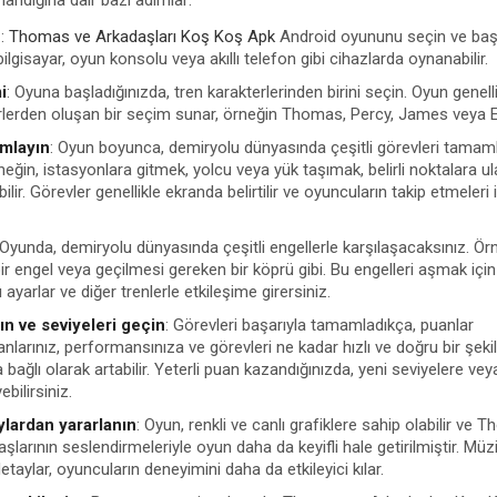
andığına dair bazı adımlar:
n
:
Thomas ve Arkadaşları Koş Koş Apk
Android oyununu seçin ve başl
ilgisayar, oyun konsolu veya akıllı telefon gibi cihazlarda oynanabilir.
i
: Oyuna başladığınızda, tren karakterlerinden birini seçin. Oyun genell
rlerden oluşan bir seçim sunar, örneğin Thomas, Percy, James veya Em
mlayın
: Oyun boyunca, demiryolu dünyasında çeşitli görevleri tama
neğin, istasyonlara gitmek, yolcu veya yük taşımak, belirli noktalara 
bilir. Görevler genellikle ekranda belirtilir ve oyuncuların takip etmeleri 
 Oyunda, demiryolu dünyasında çeşitli engellerle karşılaşacaksınız. Örn
ir engel veya geçilmesi gereken bir köprü gibi. Bu engelleri aşmak için 
nı ayarlar ve diğer trenlerle etkileşime girersiniz.
ın ve seviyeleri geçin
: Görevleri başarıyla tamamladıkça, puanlar
anlarınız, performansınıza ve görevleri ne kadar hızlı ve doğru bir şeki
bağlı olarak artabilir. Yeterli puan kazandığınızda, yeni seviyelere vey
ebilirsiniz.
ylardan yararlanın
: Oyun, renkli ve canlı grafiklere sahip olabilir ve
şlarının seslendirmeleriyle oyun daha da keyifli hale getirilmiştir. Müzi
etaylar, oyuncuların deneyimini daha da etkileyici kılar.