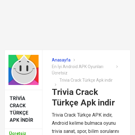
Anasayfa
En İyi Android APK Oyunları
Ücretsiz
Trivia Crack Türkçe Apk indir
Trivia Crack
TRIVIA
Türkçe Apk indir
CRACK
TÜRKÇE
Trivia Crack Türkçe APK indir,
APK INDIR
Android kelime bulmaca oyunu
trivia sanat, spor, bilim sorularını
Ücretsiz