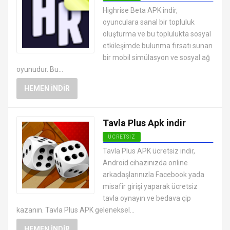
EN İYI ANDROID APK OYUNLARI
Highrise Beta APK indir,
ÜCRETSIZ
oyunculara sanal bir topluluk
oluşturma ve bu toplulukta sosyal
etkileşimde bulunma fırsatı sunan
bir mobil simülasyon ve sosyal ağ
oyunudur. Bu...
HEMEN İNDIR
Tavla Plus Apk indir
ÜCRETSIZ
EN İYI ANDROID APK OYUNLARI
Tavla Plus APK ücretsiz indir,
ÜCRETSIZ
Android cihazınızda online
arkadaşlarınızla Facebook yada
misafir girişi yaparak ücretsiz
tavla oynayın ve bedava çip
kazanın. Tavla Plus APK geleneksel...
HEMEN İNDIR