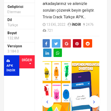
arkadaşlarınız ve ailenizle
Geliştirici
soruları çözerek beyin geliştir.
Etermax
Trivia Crack Türkçe APK...
Dil
13 EKI, 2022
INDIR
2476
Türkçe
721
Boyut
132.8M
Versiyon
3.184.0
DIĞER
APK
INDIR