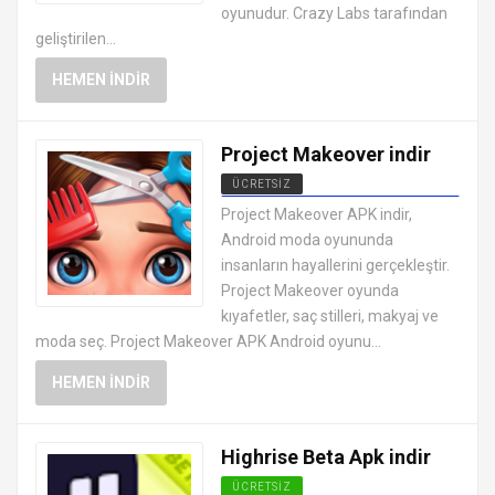
oyunudur. Crazy Labs tarafından
geliştirilen...
HEMEN İNDIR
Project Makeover indir
ÜCRETSIZ
EN İYI ANDROID APK OYUNLARI
Project Makeover APK indir,
ÜCRETSIZ
Android moda oyununda
insanların hayallerini gerçekleştir.
Project Makeover oyunda
kıyafetler, saç stilleri, makyaj ve
moda seç. Project Makeover APK Android oyunu...
HEMEN İNDIR
Highrise Beta Apk indir
ÜCRETSIZ