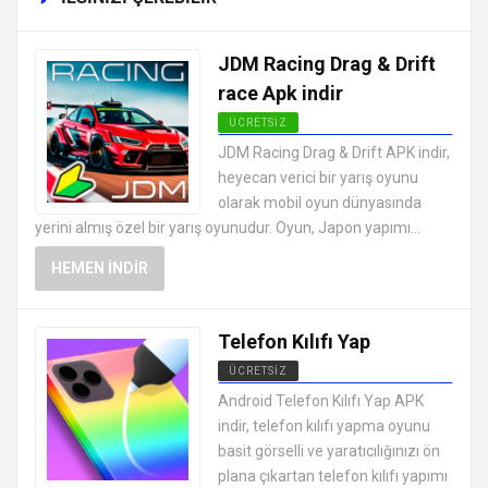
JDM Racing Drag & Drift
race Apk indir
ÜCRETSIZ
EN İYI ANDROID APK OYUNLARI
JDM Racing Drag & Drift APK indir,
ÜCRETSIZ
heyecan verici bir yarış oyunu
olarak mobil oyun dünyasında
yerini almış özel bir yarış oyunudur. Oyun, Japon yapımı...
HEMEN İNDIR
Telefon Kılıfı Yap
ÜCRETSIZ
EN İYI ANDROID APK OYUNLARI
Android Telefon Kılıfı Yap APK
ÜCRETSIZ
indir, telefon kılıfı yapma oyunu
basit görselli ve yaratıcılığınızı ön
plana çıkartan telefon kılıfı yapımı