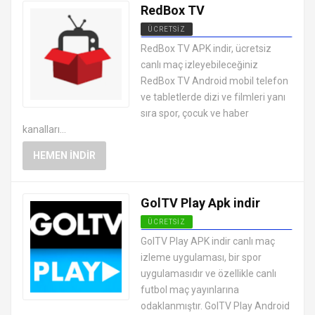
RedBox TV
ÜCRETSIZ
ANDROID CANLI TV MAÇ İZLEME
RedBox TV APK indir, ücretsiz
UYGULAMALARI APK
canlı maç izleyebileceğiniz
RedBox TV Android mobil telefon
ve tabletlerde dizi ve filmleri yanı
sıra spor, çocuk ve haber
kanalları...
HEMEN İNDIR
GolTV Play Apk indir
ÜCRETSIZ
ANDROID CANLI TV MAÇ İZLEME
GolTV Play APK indir canlı maç
UYGULAMALARI APK
izleme uygulaması, bir spor
uygulamasıdır ve özellikle canlı
futbol maç yayınlarına
odaklanmıştır. GolTV Play Android