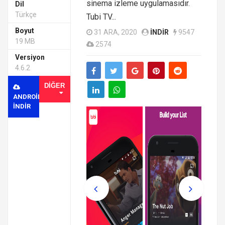
sinema izleme uygulamasıdır.
Dil
Türkçe
Tubi TV...
Boyut
31 ARA, 2020
INDIR
9547
19 MB
2574
Versiyon
4.6.2
DIĞER
ANDROID
INDIR