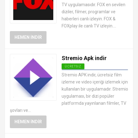
TV uygulamasıdır. FOX en sevilen
diziler, filmer, programlar ve
haberleri canlı izleyin. FOX &
FOXplay ile canlı TV izleyin....
HEMEN İNDIR
Stremio Apk indir
ÜCRETSIZ
ANDROID CANLI TV MAÇ İZLEME
Stremio APK indir, ücretsiz film
UYGULAMALARI APK
izleme ve video içeriği izlemek için
kullanılan bir uygulamadır. Stremio
uygulaması, bir dizi popüler
platformda yayınlanan filmler, TV
şovları ve...
HEMEN İNDIR