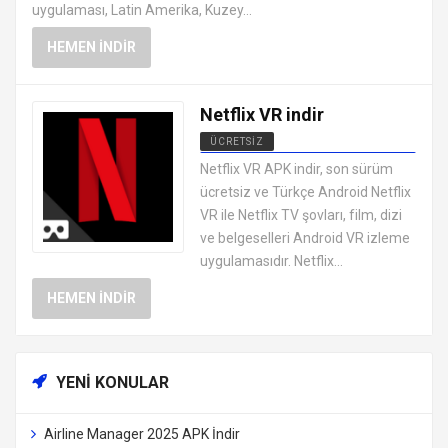
uygulaması, Latin Amerika, Kuzey...
HEMEN İNDIR
Netflix VR indir
ÜCRETSIZ
ANDROID CANLI TV MAÇ İZLEME
Netflix VR APK indir, son sürüm
UYGULAMALARI APK
ücretsiz ve Türkçe Android Netflix
VR ile Netflix TV şovları, film, dizi
ve belgeselleri Android VR izleme
uygulamasıdır. Netflix...
HEMEN İNDIR
YENI KONULAR
Airline Manager 2025 APK İndir