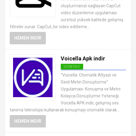
oluşturmanızı sağlayan CapCut
video düzenleme uygulaması
ücretsiz yüksek kalitede gelişmiş
filtreler sunar. CapCut, bir video editleme...
HEMEN İNDIR
Voicella Apk indir
ÜCRETSIZ
ANDROID VIDEO OYNATICI VE
“Voicella: Otomatik Altyazı ve
DÜZENLEYICI UYGULAMALARI APK
Sesli Metin Dönüştürme”
Uygulaması: Konuşma ve Metni
Kolayca Dönüştürme Yeteneği.
Voicella APK indir, gelişmiş ses
tanıma teknolojisi kullanarak konuşmayı otomatik olarak...
HEMEN İNDIR