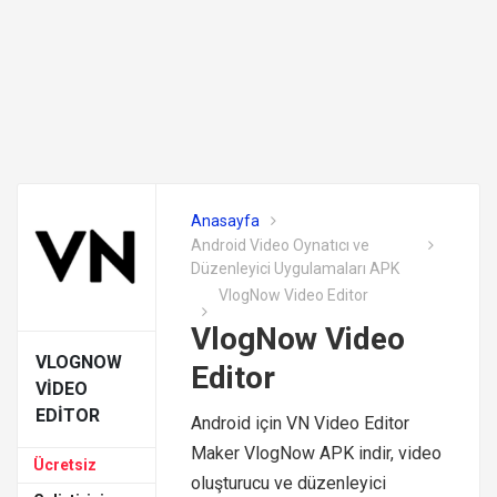
Anasayfa
Android Video Oynatıcı ve
Düzenleyici Uygulamaları APK
VlogNow Video Editor
VlogNow Video
VLOGNOW
Editor
VIDEO
EDITOR
Android için VN Video Editor
Maker VlogNow APK indir, video
Ücretsiz
oluşturucu ve düzenleyici