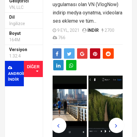
Geliştirici
uygulaması olan VN (VlogNow)
VN, LLC
indirip medya oynatma, videolara
Dil
ses ekleme ve tüm...
İngilizce
9 EYL, 2021
INDIR
2700
Boyut
766
164M
Versiyon
1.32.4
DIĞER
ANDROID
INDIR