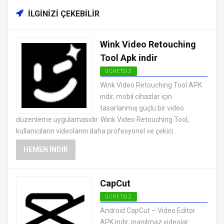
İLGINIZI ÇEKEBILIR
Wink Video Retouching
Tool Apk indir
ÜCRETSIZ
ANDROID VIDEO OYNATICI VE
Wink Video Retouching Tool APK
DÜZENLEYICI UYGULAMALARI APK
indir, mobil cihazlar için
tasarlanmış güçlü bir video
düzenleme uygulamasıdır. Wink Video Retouching Tool,
kullanıcıların videolarını daha profesyonel ve çekici...
HEMEN İNDIR
CapCut
ÜCRETSIZ
ANDROID VIDEO OYNATICI VE
Android CapCut – Video Editor
DÜZENLEYICI UYGULAMALARI APK
APK indir, inanılmaz videolar