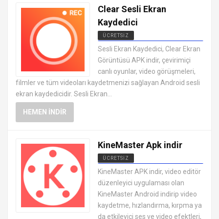
Clear Sesli Ekran
Kaydedici
ÜCRETSIZ
ANDROID VIDEO OYNATICI VE
Sesli Ekran Kaydedici, Clear Ekran
DÜZENLEYICI UYGULAMALARI APK
Görüntüsü APK indir, çevirimiçi
canlı oyunlar, video görüşmeleri,
filmler ve tüm videoları kaydetmenizi sağlayan Android sesli
ekran kaydedicidir. Sesli Ekran...
HEMEN İNDIR
KineMaster Apk indir
ÜCRETSIZ
ANDROID VIDEO OYNATICI VE
KineMaster APK indir, video editör
DÜZENLEYICI UYGULAMALARI APK
düzenleyici uygulaması olan
KineMaster Android indirip video
kaydetme, hızlandırma, kırpma ya
da etkileyici ses ve video efektleri,