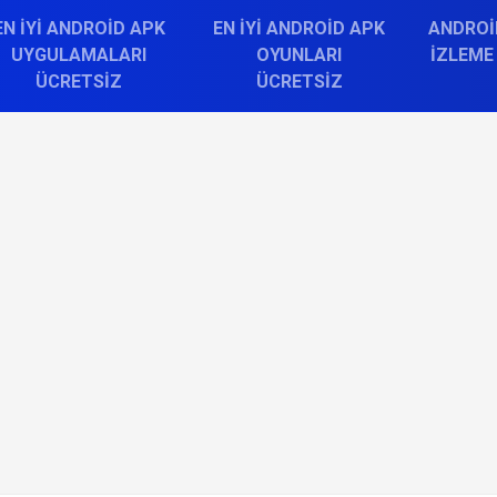
EN İYI ANDROID APK
EN İYI ANDROID APK
ANDROI
UYGULAMALARI
OYUNLARI
İZLEME
ÜCRETSIZ
ÜCRETSIZ