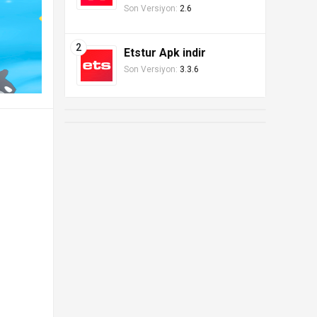
Son Versiyon:
2.6
Etstur Apk indir
Son Versiyon:
3.3.6