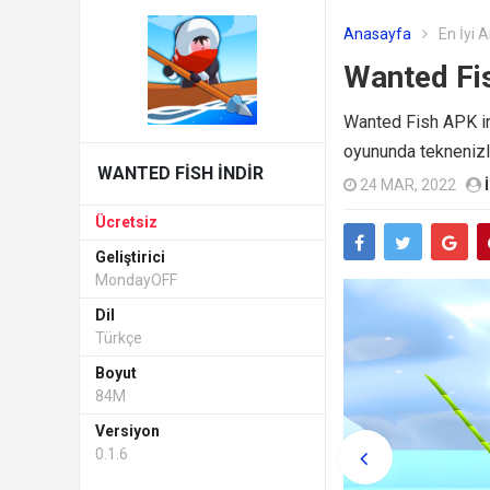
Anasayfa
En İyi 
Wanted Fis
Wanted Fish APK in
oyununda teknenizle
WANTED FISH INDIR
24 MAR, 2022
Ücretsiz
Geliştirici
MondayOFF
Dil
Türkçe
Boyut
84M
Versiyon
0.1.6