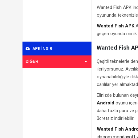
Wanted Fish APK indi
oyununda teknenizle 
Wanted Fish APK
A
geçen oyunda minik t
Wanted Fish AP
APK INDIR
Çeşitli teknelerle d
DIĞER
ilerliyorsunuz. Avcıl
oynanabilirliğiyle dik
canlılar yer almaktadı
Elinizde bulunan dey
Android
oyunu içeri
daha fazla para ve pu
ücretsiz indirilebilir.
Wanted Fish Androi
id=com.mondayoff.w