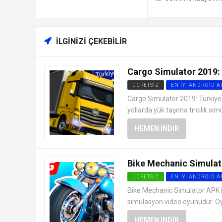
İLGINIZI ÇEKEBILIR
Cargo Simulator 2019:
ÜCRETSIZ
EN İYI ANDROID 
Cargo Simulator 2019: Türkiye 
yollarda yük taşıma tırcılık si
HEMEN İNDIR
Bike Mechanic Simulato
ÜCRETSIZ
EN İYI ANDROID 
Bike Mechanic Simulator APK ind
simülasyon video oyunudur. Oyun,
HEMEN İNDIR