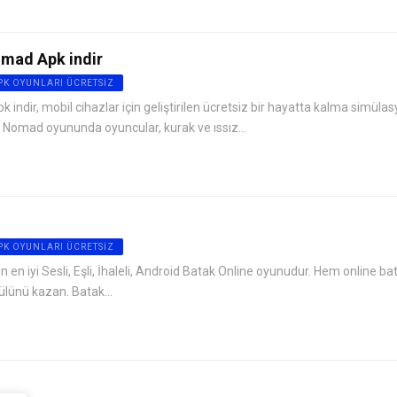
omad Apk indir
APK OYUNLARI ÜCRETSIZ
indir, mobil cihazlar için geliştirilen ücretsiz bir hayatta kalma simüla
 Nomad oyununda oyuncular, kurak ve ıssız...
APK OYUNLARI ÜCRETSIZ
in en iyi Sesli, Eşli, İhaleli, Android Batak Online oyunudur. Hem online b
lünü kazan. Batak...