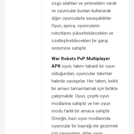
özgü silahları ve yetenekleri vardır
ve oyuncular bunları kullanarak
diğer oyuncularla savaşabilirler.
Oyun, ayrıca, oyuncuların
robotlarını yükseltebilecekleri ve
özelleştirebilecekleri bir garaj
sistemine sahiptir.
War Robots PvP Multiplayer
APK
oyun, takım tabanlı bir oyun
olduğundan, oyuncular takımlar
halinde savaşırlar. Her takım, belirli
bir amacı tamamlamak için birlikte
çalışmalıdır. Oyun, çeşitli oyun
modlarına sahiptir ve her oyun
modu farklı bir amaca sahiptir.
Örneğin, bazı oyun modlarında
oyuncular bir bayrağı ele geçirmek
için savaşırken, diğer oyun