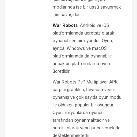
modlarında ise bir üssü savunmak
için savaşırlar.
War Robots
, Android ve iOS
platformlarında ücretsiz olarak
oynanabilen bir oyundur. Oyun,
ayrıca, Windows ve macOS
platformlarında da oynanabilir,
ancak bu platformlarda oyun
ücretlidir.
War Robots PvP Multiplayer APK,
çarpıcı grafikleri, heyecan verici
oynanışı ve çok sayıda oyun modu
ile oldukça popüler bir oyundur.
Oyun, milyonlarca oyuncu
tarafından oynanmaktadır ve
sürekli olarak yeni güncellemelerle
desteklenmektedir.