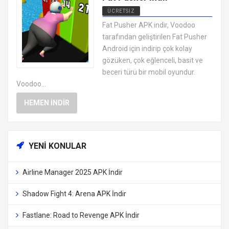
ÜCRETSIZ
EN İYI ANDROID APK OYUNLARI
Fat Pusher APK indir, Voodoo
ÜCRETSIZ
tarafından geliştirilen Fat Pusher
Android için indirip çok kolay
gözüken, çok eğlenceli, basit ve
beceri türü bir mobil oyundur.
Voodoo...
HEMEN İNDIR
YENI KONULAR
Airline Manager 2025 APK İndir
Shadow Fight 4: Arena APK İndir
Fastlane: Road to Revenge APK İndir