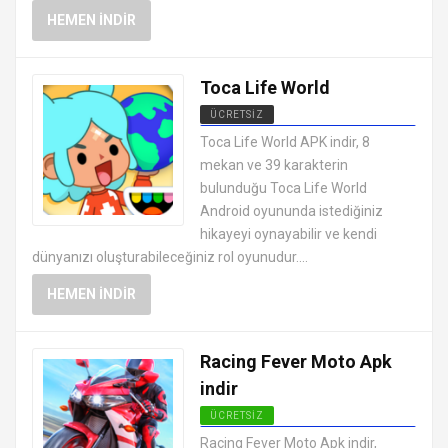
HEMEN İNDIR
Toca Life World
ÜCRETSIZ
EN İYI ANDROID APK OYUNLARI
Toca Life World APK indir, 8
ÜCRETSIZ
mekan ve 39 karakterin
bulunduğu Toca Life World
Android oyununda istediğiniz
hikayeyi oynayabilir ve kendi
dünyanızı oluşturabileceğiniz rol oyunudur....
HEMEN İNDIR
Racing Fever Moto Apk
indir
ÜCRETSIZ
EN İYI ANDROID APK OYUNLARI
Racing Fever Moto Apk indir,