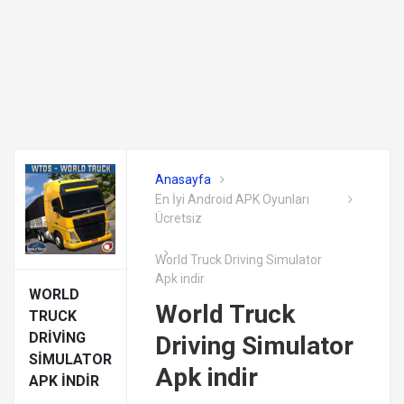
Anasayfa
En İyi Android APK Oyunları
Ücretsiz
World Truck Driving Simulator
Apk indir
WORLD
World Truck
TRUCK
DRIVING
Driving Simulator
SIMULATOR
Apk indir
APK INDIR