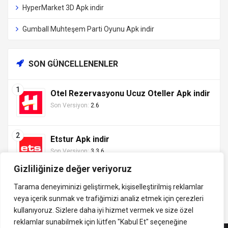
HyperMarket 3D Apk indir
Gumball Muhteşem Parti Oyunu Apk indir
SON GÜNCELLENENLER
Otel Rezervasyonu Ucuz Oteller Apk indir
Son Versiyon:
2.6
Etstur Apk indir
Son Versiyon:
3.3.6
Gizliliğinize değer veriyoruz
Tarama deneyiminizi geliştirmek, kişiselleştirilmiş reklamlar
veya içerik sunmak ve trafiğimizi analiz etmek için çerezleri
Tüm hakları saklıdır ©
kullanıyoruz. Sizlere daha iyi hizmet vermek ve size özel
indirVip.com, en güvenilir ve hızlı APK indirme platformudur! En
2013 - 2025 İzinsiz ve
reklamlar sunabilmek için lütfen
"Kabul Et" seçeneğine
popüler Android oyunları, uygulamaları, müzik, video ve eğitim