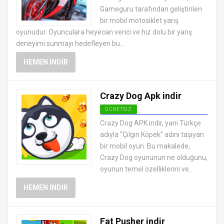
ÜCRETSIZ
Gameguru tarafından geliştirilen
bir mobil motosiklet yarış
oyunudur. Oyunculara heyecan verici ve hız dolu bir yarış
deneyimi sunmayı hedefleyen bu...
HEMEN İNDIR
Crazy Dog Apk indir
ÜCRETSIZ
EN İYI ANDROID APK OYUNLARI
Crazy Dog APK indir, yani Türkçe
ÜCRETSIZ
adıyla “Çılgın Köpek” adını taşıyan
bir mobil oyun. Bu makalede,
Crazy Dog oyununun ne olduğunu,
oyunun temel özelliklerini ve...
HEMEN İNDIR
Fat Pusher indir