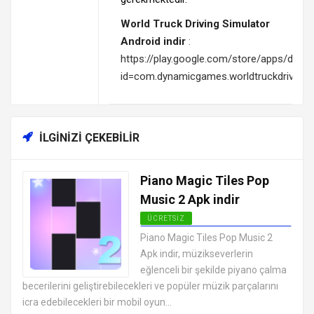
World Truck Driving Simulator
Android indir
:
https://play.google.com/store/apps/detail
id=com.dynamicgames.worldtruckdrivings
İLGINIZI ÇEKEBILIR
Piano Magic Tiles Pop
Music 2 Apk indir
ÜCRETSIZ
EN İYI ANDROID APK OYUNLARI
Piano Magic Tiles Pop Music 2
ÜCRETSIZ
Apk indir, müzikseverlerin
eğlenceli bir şekilde piyano çalma
becerilerini geliştirebilecekleri ve popüler müzik parçalarını
icra edebilecekleri bir mobil oyun...