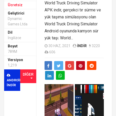
World Truck Driving Simulator
Ücretsiz
APK indir, gerçekci tır sürme ve
Geliştirici
yük taşıma simülasyonu olan
Dynamic
World Truck Driving Simulator
Games Ltda
Android oyununda kamyon sür
Dil
yük taşı. World...
İngilizce
30 HAZ, 2021
INDIR
3220
Boyut
789M
606
Versiyon
1,219
DIĞER
ANDROID
INDIR