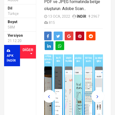
Adobe
PDF ve JPEG formatında belge
Dil
oluşturun. Adobe Scan...
Türkçe
13 OCA, 2022
INDIR
2967
Boyut
815
58M
Versiyon
21.12.20
DIĞER
APK
INDIR