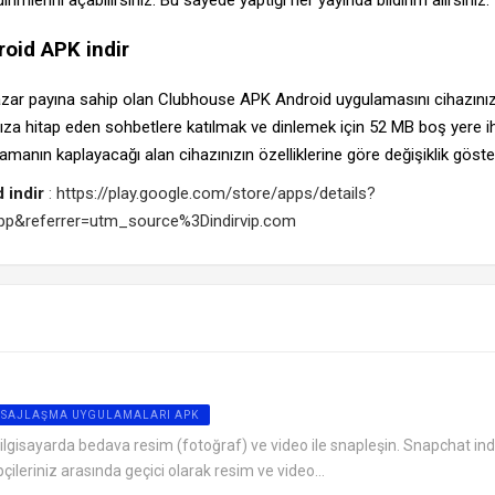
oid APK indir
azar payına sahip olan Clubhouse APK Android uygulamasını cihazını
rınıza hitap eden sohbetlere katılmak ve dinlemek için 52 MB boş yere ih
manın kaplayacağı alan cihazınızın özelliklerine göre değişiklik göstere
 indir
:
https://play.google.com/store/apps/details?
pp&referrer=utm_source%3Dindirvip.com
ESAJLAŞMA UYGULAMALARI APK
ilgisayarda bedava resim (fotoğraf) ve video ile snapleşin. Snapchat ind
çileriniz arasında geçici olarak resim ve video...