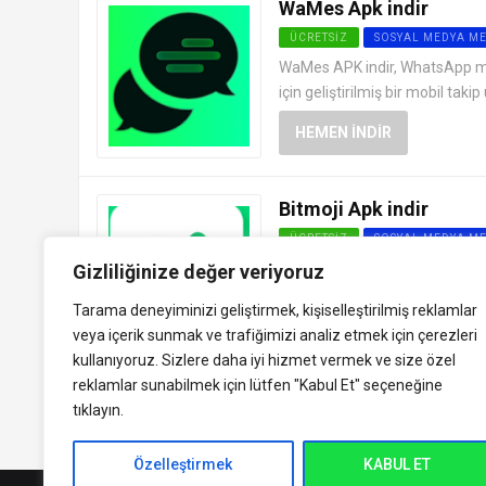
WaMes Apk indir
ÜCRETSIZ
SOSYAL MEDYA M
WaMes APK indir, WhatsApp me
için geliştirilmiş bir mobil ta
HEMEN İNDIR
Bitmoji Apk indir
ÜCRETSIZ
SOSYAL MEDYA M
Bitmoji Apk indir, kişiselleştir
Gizliliğinize değer veriyoruz
Snapchat tarafından geliştirile
Tarama deneyiminizi geliştirmek, kişiselleştirilmiş reklamlar
çıkartmalar...
veya içerik sunmak ve trafiğimizi analiz etmek için çerezleri
HEMEN İNDIR
kullanıyoruz. Sizlere daha iyi hizmet vermek ve size özel
reklamlar sunabilmek için lütfen
"Kabul Et" seçeneğine
tıklayın.
Özelleştirmek
KABUL ET