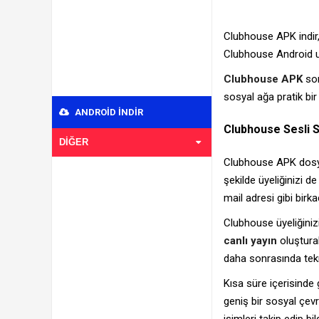
Clubhouse APK indir, 
Clubhouse Android uy
Clubhouse APK
son
sosyal ağa pratik bir
ANDROID INDIR
Clubhouse Sesli S
DIĞER
Clubhouse APK dosya
şekilde üyeliğinizi d
mail adresi gibi birka
Clubhouse üyeliğinizi
canlı yayın
oluşturab
daha sonrasında tek
Kısa süre içerisinde
geniş bir sosyal çevre
isimleri takip edip bil