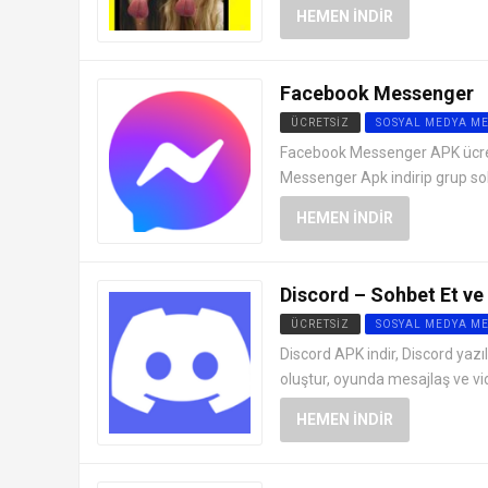
HEMEN İNDIR
Facebook Messenger
ÜCRETSIZ
SOSYAL MEDYA M
Facebook Messenger APK ücrets
Messenger Apk indirip grup so
HEMEN İNDIR
Discord – Sohbet Et ve 
ÜCRETSIZ
SOSYAL MEDYA M
Discord APK indir, Discord yazı
oluştur, oyunda mesajlaş ve vi
HEMEN İNDIR