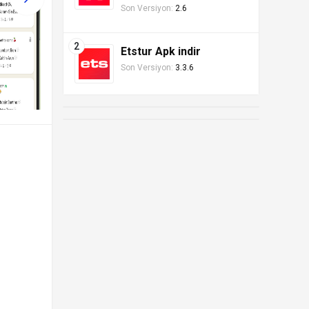
Son Versiyon:
2.6
Etstur Apk indir
Son Versiyon:
3.3.6