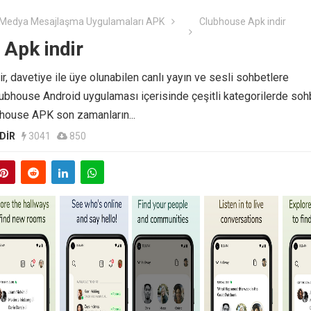
 Medya Mesajlaşma Uygulamaları APK
Clubhouse Apk indir
Apk indir
, davetiye ile üye olunabilen canlı yayın ve sesli sohbetlere
lubhouse Android uygulaması içerisinde çeşitli kategorilerde soh
bhouse APK son zamanların...
DIR
3041
850