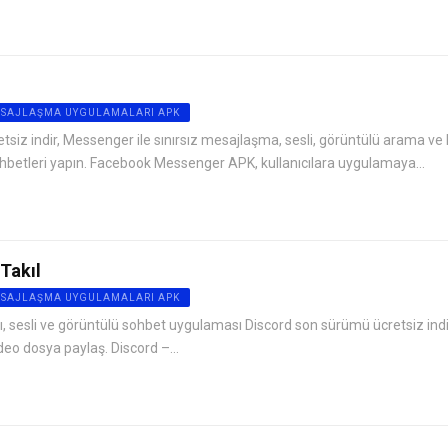
ESAJLAŞMA UYGULAMALARI APK
iz indir, Messenger ile sınırsız mesajlaşma, sesli, görüntülü arama v
hbetleri yapın. Facebook Messenger APK, kullanıcılara uygulamaya...
Takıl
ESAJLAŞMA UYGULAMALARI APK
lı, sesli ve görüntülü sohbet uygulaması Discord son sürümü ücretsiz indi
deo dosya paylaş. Discord –...