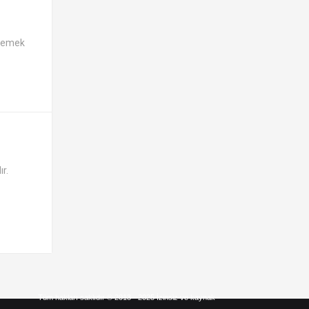
klemek
ır.
Tüm hakları saklıdır © 2013 - 2025 İzinsiz ve kaynak