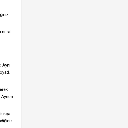
ğiniz
 nesil
. Aynı
soyad,
rerek
. Ayrıca
ldukça
ndiğiniz