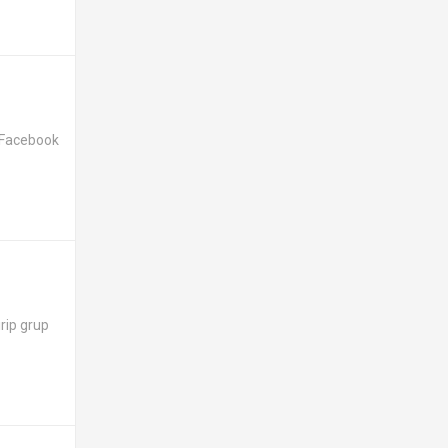
e Facebook
rip grup