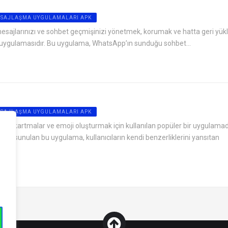
ESAJLAŞMA UYGULAMALARI APK
sajlarınızı ve sohbet geçmişinizi yönetmek, korumak ve hatta geri yü
kip uygulamasıdır. Bu uygulama, WhatsApp’ın sunduğu sohbet...
ESAJLAŞMA UYGULAMALARI APK
ilmiş çıkartmalar ve emoji oluşturmak için kullanılan popüler bir uygulamad
n ve sunulan bu uygulama, kullanıcıların kendi benzerliklerini yansıtan