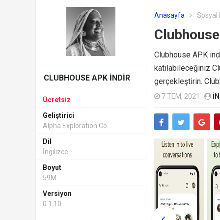
Anasayfa
Sosyal
Clubhouse 
Clubhouse APK indir
katılabileceğiniz C
CLUBHOUSE APK INDIR
gerçekleştirin. Clu
7 TEM, 2021
IN
Ücretsiz
Geliştirici
Alpha Exploration Co.
Dil
İngilizce
Boyut
59M
Versiyon
0.1.10