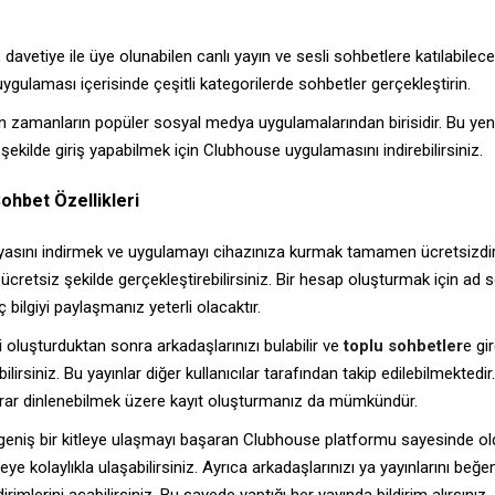
davetiye ile üye olunabilen canlı yayın ve sesli sohbetlere katılabilece
gulaması içerisinde çeşitli kategorilerde sohbetler gerçekleştirin.
 zamanların popüler sosyal medya uygulamalarından birisidir. Bu yeni
 şekilde giriş yapabilmek için Clubhouse uygulamasını indirebilirsiniz.
ohbet Özellikleri
sını indirmek ve uygulamayı cihazınıza kurmak tamamen ücretsizdir
e ücretsiz şekilde gerçekleştirebilirsiniz. Bir hesap oluşturmak için ad 
ç bilgiyi paylaşmanız yeterli olacaktır.
 oluşturduktan sonra arkadaşlarınızı bulabilir ve
toplu sohbetler
e gi
ilirsiniz. Bu yayınlar diğer kullanıcılar tarafından takip edilebilmektedir
rar dinlenebilmek üzere kayıt oluşturmanız da mümkündür.
 geniş bir kitleye ulaşmayı başaran Clubhouse platformu sayesinde o
ye kolaylıkla ulaşabilirsiniz. Ayrıca arkadaşlarınızı ya yayınlarını beğe
dirimlerini açabilirsiniz. Bu sayede yaptığı her yayında bildirim alırsınız.