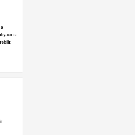
za
tiyacınız
bilir.
ir