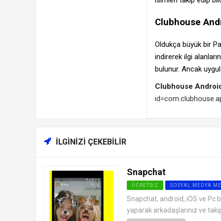
Clubhouse Andr
Oldukça büyük bir P
indirerek ilgi alanla
bulunur. Ancak uygula
Clubhouse Android
id=com.clubhouse.a
İLGINIZI ÇEKEBILIR
Snapchat
ÜCRETSIZ
SOSYAL MEDYA M
Snapchat, android, iOS ve Pc b
yaparak arkadaşlarınız ve takip