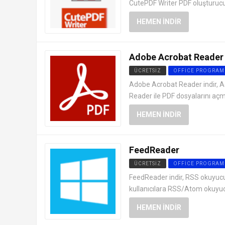
CutePDF Writer PDF oluşturuc
HEMEN İNDIR
Adobe Acrobat Reader
ÜCRETSIZ
OFFICE PROGRAM
Adobe Acrobat Reader indir, 
Reader ile PDF dosyalarını aç
HEMEN İNDIR
FeedReader
ÜCRETSIZ
OFFICE PROGRAM
FeedReader indir, RSS okuyucu
kullanıcılara RSS/Atom okuyuc
HEMEN İNDIR