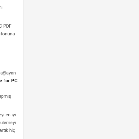
nı
PC PDF
butonuna
sağlayan
e for PC
yapmış
yi en iyi
ntülemeyi
rtık hiç