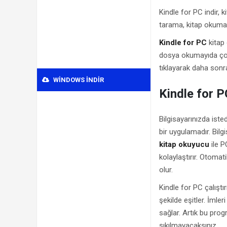
Kindle for PC indir, 
tarama, kitap okuma
Kindle for PC
kitap 
dosya okumayıda çok
tıklayarak daha sonra
WINDOWS INDIR
Kindle for P
Bilgisayarınızda ist
bir uygulamadır. Bil
kitap okuyucu
ile P
kolaylaştırır. Otomat
olur.
Kindle for PC çalıştı
şekilde eşitler. İmle
sağlar. Artık bu pro
sıkılmayacaksınız.