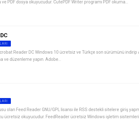
u ve PDF dosya okuyucudur. CutePDF Writer programı PDF okuma...
 DC
LARI
Acrobat Reader DC Windows 10 ücretsiz ve Türkçe son sürümünü indirip
ma ve düzenleme yapın. Adobe...
LARI
su olan Feed Reader GNU/GPL lisansı ile RSS destekli sitelere giriş ya
u ücretsiz okuyucudur. FeedReader ücretsiz Windows işletim sistemleri.