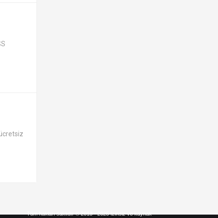
SS
ücretsiz
Tüm hakları saklıdır © 2013 - 2025 İzinsiz ve kaynak