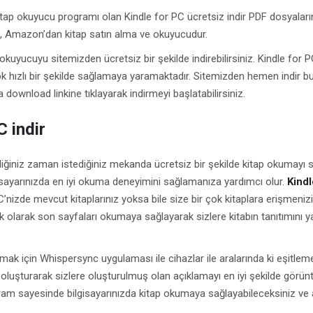
kitap okuyucu programı olan Kindle for PC ücretsiz indir PDF dosyaları
, Amazon’dan kitap satın alma ve okuyucudur.
okuyucuyu sitemizden ücretsiz bir şekilde indirebilirsiniz. Kindle for 
 hızlı bir şekilde sağlamaya yaramaktadır. Sitemizden hemen indir 
 download linkine tıklayarak indirmeyi başlatabilirsiniz.
C indir
ediğiniz zaman istediğiniz mekanda ücretsiz bir şekilde kitap okumayı 
gisayarınızda en iyi okuma deneyimini sağlamanıza yardımcı olur.
Kindl
C’nizde mevcut kitaplarınız yoksa bile size bir çok kitaplara erişmenizi
ik olarak son sayfaları okumaya sağlayarak sizlere kitabın tanıtımını 
rmak için Whispersync uygulaması ile cihazlar ile aralarında ki eşitleme
ri oluşturarak sizlere oluşturulmuş olan açıklamayı en iyi şekilde görü
gram sayesinde bilgisayarınızda kitap okumaya sağlayabileceksiniz ve a