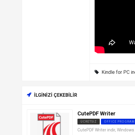
Kindle for PC in
İLGINIZI ÇEKEBILIR
CutePDF Writer
ÜCRETSIZ
OFFICE PROGRAM
CutePDF Writer indir, Windows