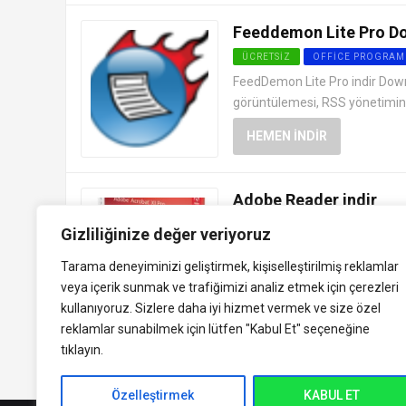
Feeddemon Lite Pro D
ÜCRETSIZ
OFFICE PROGRAM
FeedDemon Lite Pro indir Dow
görüntülemesi, RSS yönetimini
HEMEN İNDIR
Adobe Reader indir
ÜCRETSIZ
OFFICE PROGRAM
Gizliliğinize değer veriyoruz
Adobe Reader Türkçe PDF Okuyu
Tarama deneyiminizi geliştirmek, kişiselleştirilmiş reklamlar
son sürüm Adobe Reader PDF d
veya içerik sunmak ve trafiğimizi analiz etmek için çerezleri
HEMEN İNDIR
kullanıyoruz. Sizlere daha iyi hizmet vermek ve size özel
reklamlar sunabilmek için lütfen
"Kabul Et" seçeneğine
tıklayın.
Özelleştirmek
KABUL ET