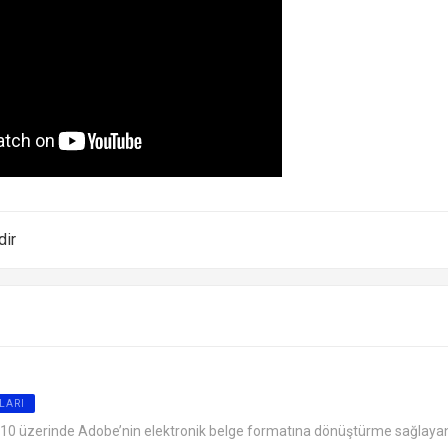
dir
LARI
 10 üzerinde Adobe’nin elektronik belge formatına dönüştürme sağlaya