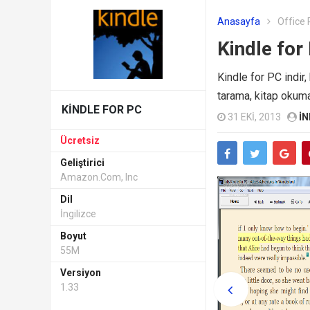
Anasayfa
Office 
Kindle for
Kindle for PC indir
tarama, kitap okuma
KINDLE FOR PC
31 EKI, 2013
IN
Ücretsiz
Geliştirici
Amazon.com, Inc
Dil
İngilizce
Boyut
55M
Versiyon
1.33