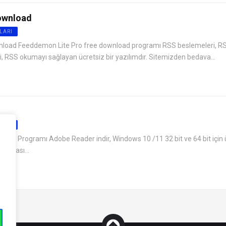
ownload
LARI
nload Feeddemon Lite Pro free download programı RSS beslemeleri, R
, RSS okumayı sağlayan ücretsiz bir yazılımdır. Sitemizden bedava...
LARI
cu Programı Adobe Reader indir, Windows 10 /11 32 bit ve 64 bit için 
osyası...