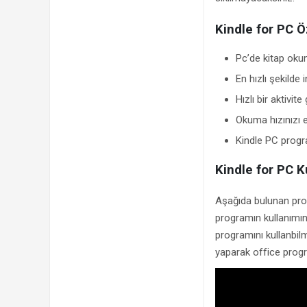
Kindle for PC Öz
Pc’de kitap oku
En hızlı şekilde i
Hızlı bir aktivite 
Okuma hızınızı e
Kindle PC progra
Kindle for PC 
Aşağıda bulunan progr
programın kullanımını
programını kullanbil
yaparak office program