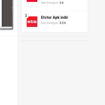
Son Versiyon:
2.6
Etstur Apk indir
Son Versiyon:
3.3.6