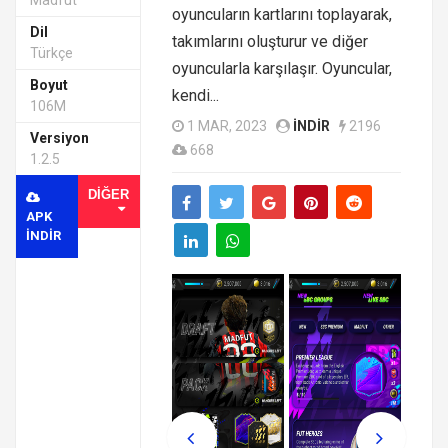
Madfut
oyuncuların kartlarını toplayarak,
Dil
takımlarını oluşturur ve diğer
Türkçe
oyuncularla karşılaşır. Oyuncular,
Boyut
kendi...
106M
1 MAR, 2023
INDIR
2196
Versiyon
668
1.2.5
DIĞER
APK
INDIR