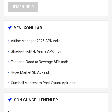
HEMEN İNDIR
YENI KONULAR
Airline Manager 2025 APK İndir
Shadow Fight 4: Arena APK İndir
Fastlane: Road to Revenge APK İndir
HyperMarket 3D Apk indir
Gumball Muhteşem Parti Oyunu Apk indir
SON GÜNCELLENENLER