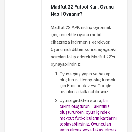
Madfut 22 Futbol Kart Oyunu
Nasıl Oynanır?
Madfut 22 APK indirip oynamak
için, öncelikle oyunu mobil
cihazınıza indirmeniz gerekiyor.
Oyunu indirdikten sonra, aşağıdaki
adımları takip ederek Madfut 22’yi
oynayabilirsiniz:
Oyuna giriş yapın ve hesap
oluşturun. Hesap oluşturmak
için Facebook veya Google
hesabınızı kullanabilirsiniz.
Oyuna girdikten sonra,
bir
takım oluşturun. Takımınızı
oluştururken, oyun içindeki
mevcut futbolcuların kartlarını
toplayabilirsiniz. Oyuncuları
satın almak veya takas etmek