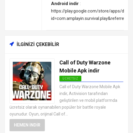
Android indir
:
https://play.google.com/store/apps/detail
id=com.amplayin.survival.play&referrer=
İLGINIZI ÇEKEBILIR
Call of Duty Warzone
Mobile Apk indir
ÜCRETSIZ
EN İYI ANDROID APK OYUNLARI
Call of Duty Warzone Mobile Apk
ÜCRETSIZ
indir, Activision tarafından
geliştirilen ve mobil platformda
ücretsiz olarak oynanabilen popüler bir battle royale
oyunudur. Oyun, orijinal Call of...
HEMEN İNDIR