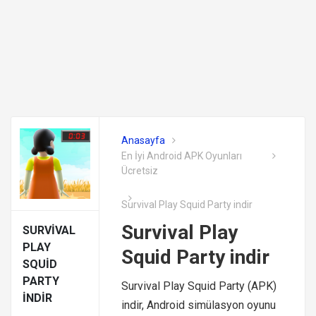
Anasayfa
En İyi Android APK Oyunları
Ücretsiz
Survival Play Squid Party indir
Survival Play
SURVIVAL
PLAY
Squid Party indir
SQUID
PARTY
Survival Play Squid Party (APK)
INDIR
indir, Android simülasyon oyunu