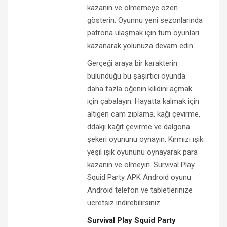
kazanın ve ölmemeye özen
gösterin. Oyunnu yeni sezonlarında
patrona ulaşmak için tüm oyunları
kazanarak yolunuza devam edin.
Gerçeği araya bir karakterin
bulunduğu bu şaşırtıcı oyunda
daha fazla öğenin kilidini açmak
için çabalayın. Hayatta kalmak için
altıgen cam zıplama, kağı çevirme,
ddakji kağıt çevirme ve dalgona
şekeri oyununu oynayın. Kırmızı ışık
yeşil ışık oyununu oynayarak para
kazanın ve ölmeyin. Survival Play
Squid Party APK Android oyunu
Android telefon ve tabletlerinize
ücretsiz indirebilirsiniz.
Survival Play Squid Party