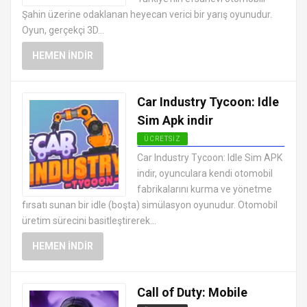
Şahin üzerine odaklanan heyecan verici bir yarış oyunudur.
Oyun, gerçekçi 3D...
HEMEN İNDIR
Car Industry Tycoon: Idle
Sim Apk indir
ÜCRETSIZ
EN İYI ANDROID APK OYUNLARI
Car Industry Tycoon: Idle Sim APK
ÜCRETSIZ
indir, oyunculara kendi otomobil
fabrikalarını kurma ve yönetme
fırsatı sunan bir idle (boşta) simülasyon oyunudur. Otomobil
üretim sürecini basitleştirerek...
HEMEN İNDIR
Call of Duty: Mobile