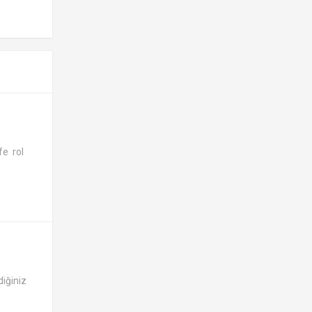
fe rol
iğiniz