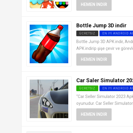
HEMEN İNDIR
Bottle Jump 3D indir
ÜCRETSIZ
EN İYI ANDROID 
Bottle Jump 3D APK indir, And
APK indirip şişe çevir ve görev
HEMEN İNDIR
Car Saler Simulator 20
ÜCRETSIZ
EN İYI ANDROID 
“Car Seller Simulator 2023 Apk 
oyunudur. Car Seller Simulator
HEMEN İNDIR