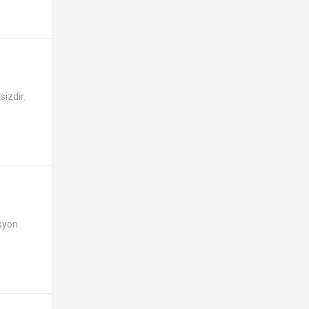
izdir.
asyon