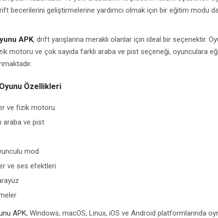
rift becerilerini geliştirmelerine yardımcı olmak için bir eğitim modu d
 Oyunu APK
, drift yarışlarına meraklı olanlar için ideal bir seçenektir. O
fizik motoru ve çok sayıda farklı araba ve pist seçeneği, oyunculara eğ
nmaktadır.
Oyunu Özellikleri
er ve fizik motoru
ı araba ve pist
oyunculu mod
er ve ses efektleri
arayüz
emeler
yunu APK
, Windows, macOS, Linux, iOS ve Android platformlarında oyna