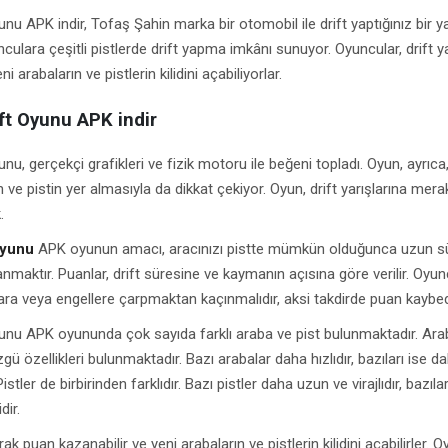
nu APK indir, Tofaş Şahin marka bir otomobil ile drift yaptığınız bir ya
culara çeşitli pistlerde drift yapma imkânı sunuyor. Oyuncular, drift 
 arabaların ve pistlerin kilidini açabiliyorlar.
ft Oyunu APK indir
nu, gerçekçi grafikleri ve fizik motoru ile beğeni topladı. Oyun, ayrıca
 ve pistin yer almasıyla da dikkat çekiyor. Oyun, drift yarışlarına merak
.
Oyunu
APK oyunun amacı, aracınızı pistte mümkün olduğunca uzun s
maktır. Puanlar, drift süresine ve kaymanın açısına göre verilir. Oyunc
ara veya engellere çarpmaktan kaçınmalıdır, aksi takdirde puan kaybed
unu APK oyununda çok sayıda farklı araba ve pist bulunmaktadır. Arab
gü özellikleri bulunmaktadır. Bazı arabalar daha hızlıdır, bazıları ise da
stler de birbirinden farklıdır. Bazı pistler daha uzun ve virajlıdır, bazılar
dir.
ak puan kazanabilir ve yeni arabaların ve pistlerin kilidini açabilirler. O