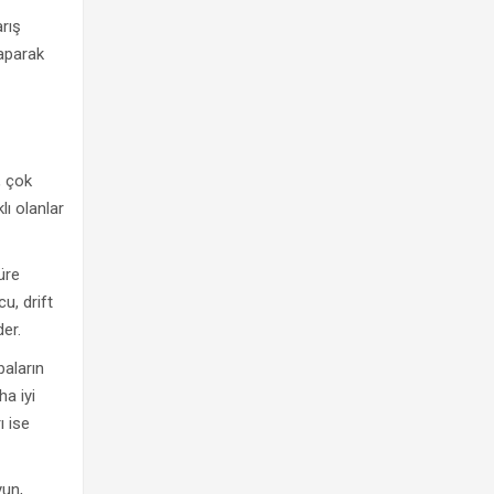
rış
yaparak
, çok
lı olanlar
üre
u, drift
er.
aların
ha iyi
ı ise
yun,