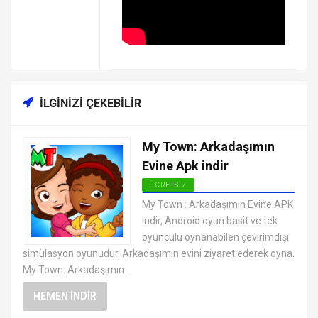
İLGINIZI ÇEKEBILIR
My Town: Arkadaşımın
Evine Apk indir
ÜCRETSIZ
EN İYI ANDROID APK OYUNLARI
My Town : Arkadaşımın Evine APK
ÜCRETSIZ
indir, Android oyun basit ve tek
oyunculu oynanabilen çevirimdışı
simülasyon oyunudur. Arkadaşımın evini ziyaret ederek oyna.
My Town: Arkadaşımın...
HEMEN İNDIR