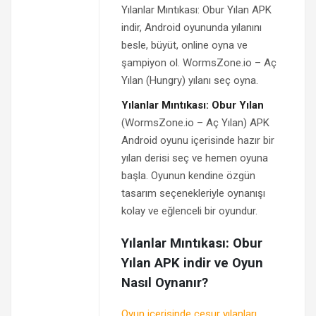
Yılanlar Mıntıkası: Obur Yılan APK
indir, Android oyununda yılanını
besle, büyüt, online oyna ve
şampiyon ol. WormsZone.io – Aç
Yılan (Hungry) yılanı seç oyna.
Yılanlar Mıntıkası: Obur Yılan
(WormsZone.io – Aç Yılan) APK
Android oyunu içerisinde hazır bir
yılan derisi seç ve hemen oyuna
başla. Oyunun kendine özgün
tasarım seçenekleriyle oynanışı
kolay ve eğlenceli bir oyundur.
Yılanlar Mıntıkası: Obur
Yılan APK indir ve Oyun
Nasıl Oynanır?
Oyun içerisinde cesur yılanları