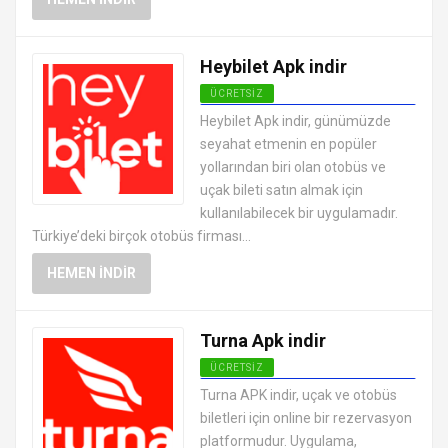
Heybilet Apk indir
ÜCRETSIZ
ANDROID TATIL VE SEYAHAT
Heybilet Apk indir, günümüzde
UYGULAMALARI APK
seyahat etmenin en popüler
yollarından biri olan otobüs ve
uçak bileti satın almak için
kullanılabilecek bir uygulamadır.
Türkiye’deki birçok otobüs firması...
HEMEN İNDIR
Turna Apk indir
ÜCRETSIZ
ANDROID TATIL VE SEYAHAT
Turna APK indir, uçak ve otobüs
UYGULAMALARI APK
biletleri için online bir rezervasyon
platformudur. Uygulama,