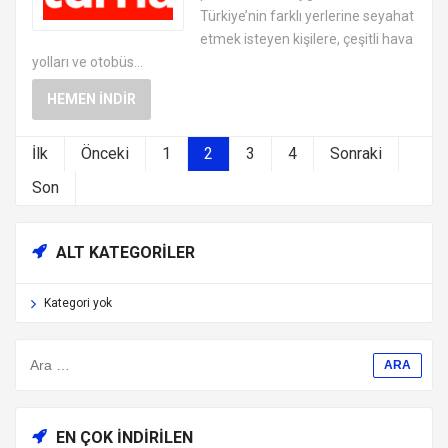
Türkiye’nin farklı yerlerine seyahat
etmek isteyen kişilere, çeşitli hava
yolları ve otobüs...
HEMEN İNDIR
İlk
Önceki
1
2
3
4
Sonraki
Son
ALT KATEGORILER
Kategori yok
EN ÇOK İNDIRILEN