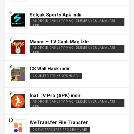
Selçuk Sports Apk indir
ANDROID CANLI TV MAÇ İZLEME UYGULAMALARI
APK
Manas – TV Canlı Maç İzle
ANDROID CANLI TV MAÇ İZLEME UYGULAMALARI
APK
CS Wall Hack indir
COUNTER STRIKE OYUNLARI
İnat TV Pro (APK) indir
ANDROID CANLI TV MAÇ İZLEME UYGULAMALARI
APK
WeTransfer File Transfer
DOSYA TRANSFER PROGRAMLARI