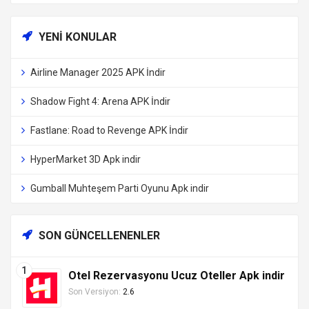
YENI KONULAR
Airline Manager 2025 APK İndir
Shadow Fight 4: Arena APK İndir
Fastlane: Road to Revenge APK İndir
HyperMarket 3D Apk indir
Gumball Muhteşem Parti Oyunu Apk indir
SON GÜNCELLENENLER
Otel Rezervasyonu Ucuz Oteller Apk indir
Son Versiyon:
2.6