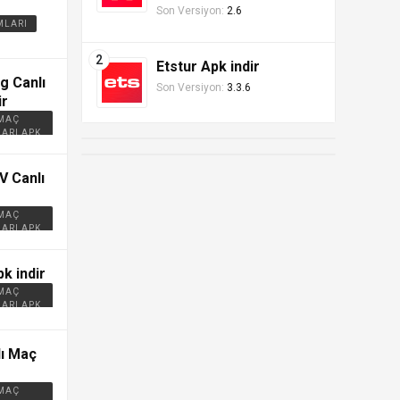
Son Versiyon:
2.6
MLARI
Etstur Apk indir
g Canlı
Son Versiyon:
3.3.6
ir
 MAÇ
ARI APK
V Canlı
 MAÇ
ARI APK
k indir
 MAÇ
ARI APK
ı Maç
 MAÇ