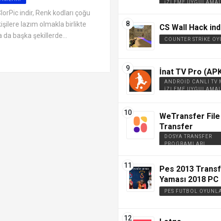
İZLEME UYGULAMAL
orPic indir, Renk kodları çoğu
şilere lazım olmakla birlikte
CS Wall Hack ind
 da başka şekillerde...
COUNTER STRIKE OY
İnat TV Pro (APK
ANDROID CANLI TV
İZLEME UYGULAMAL
WeTransfer File
Transfer
DOSYA TRANSFER
PROGRAMLARI
Pes 2013 Trans
Yaması 2018 PC 
PES FUTBOL OYUNL