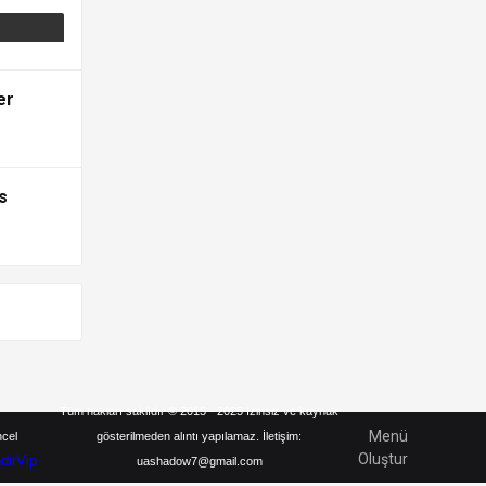
er
s
Tüm hakları saklıdır © 2013 - 2025 İzinsiz ve kaynak
Menü
ncel
gösterilmeden alıntı yapılamaz. İletişim:
Oluştur
ndirVip
uashadow7@gmail.com