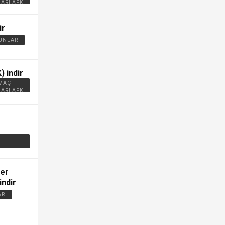
ARI APK
ir
UNLARI
) indir
 MAÇ
ARI APK
fer
indir
ARI