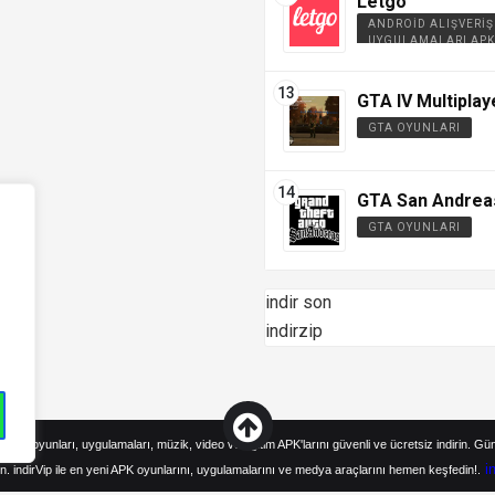
Letgo
ANDROID ALIŞVERIŞ
UYGULAMALARI APK
GTA IV Multiplay
GTA OYUNLARI
GTA San Andrea
GTA OYUNLARI
indir son
indirzip
droid oyunları, uygulamaları, müzik, video ve eğitim APK'larını güvenli ve ücretsiz indirin. Gü
i
n. indirVip ile en yeni APK oyunlarını, uygulamalarını ve medya araçlarını hemen keşfedin!.