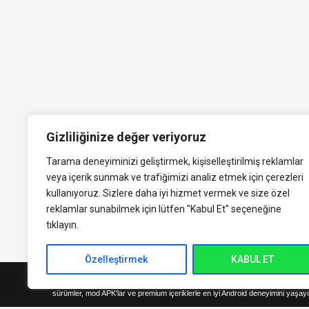
Gizliliğinize değer veriyoruz
Tarama deneyiminizi geliştirmek, kişiselleştirilmiş reklamlar
veya içerik sunmak ve trafiğimizi analiz etmek için çerezleri
kullanıyoruz. Sizlere daha iyi hizmet vermek ve size özel
reklamlar sunabilmek için lütfen
"Kabul Et" seçeneğine
tıklayın.
Özelleştirmek
KABUL ET
indirVip.com, en güvenilir ve hızlı APK indirme platformudur! En popüler An
sürümler, mod APK'lar ve premium içeriklerle en iyi Android deneyimini yaşayı