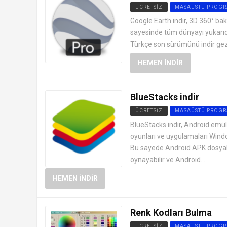
ÜCRETSIZ
MASAÜSTÜ PROGR
Google Earth indir, 3D 360° bak
sayesinde tüm dünyayı yukarıd
Türkçe son sürümünü indir gez.
HEMEN İNDIR
BlueStacks indir
ÜCRETSIZ
MASAÜSTÜ PROGR
BlueStacks indir, Android emü
oyunları ve uygulamaları Win
Bu sayede Android APK dosyala
oynayabilir ve Android...
HEMEN İNDIR
Renk Kodları Bulma
ÜCRETSIZ
MASAÜSTÜ PROGR