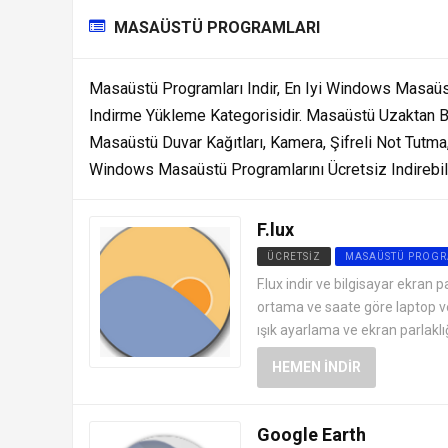
MASAÜSTÜ PROGRAMLARI
Masaüstü Programları Indir, En Iyi Windows Masaüs
Indirme Yükleme Kategorisidir. Masaüstü Uzaktan Ba
Masaüstü Duvar Kağıtları, Kamera, Şifreli Not Tutm
Windows Masaüstü Programlarını Ücretsiz Indirebili
F.lux
ÜCRETSIZ
MASAÜSTÜ PROGR
F.lux indir ve bilgisayar ekran p
ortama ve saate göre laptop v
ışık ayarlama ve ekran parlaklığ
HEMEN İNDIR
Google Earth