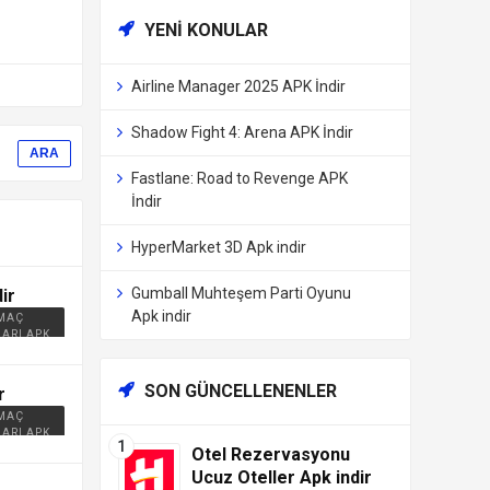
YENI KONULAR
Airline Manager 2025 APK İndir
Shadow Fight 4: Arena APK İndir
Fastlane: Road to Revenge APK
İndir
HyperMarket 3D Apk indir
Gumball Muhteşem Parti Oyunu
ir
Apk indir
 MAÇ
ARI APK
SON GÜNCELLENENLER
r
 MAÇ
ARI APK
Otel Rezervasyonu
Ucuz Oteller Apk indir