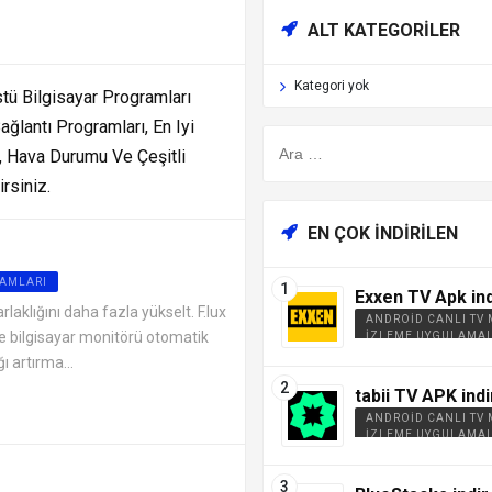
ALT KATEGORILER
Kategori yok
tü Bilgisayar Programları
ğlantı Programları, En Iyi
a, Hava Durumu Ve Çeşitli
rsiniz.
EN ÇOK İNDIRILEN
AMLARI
Exxen TV Apk ind
arlaklığını daha fazla yükselt. F.lux
ANDROID CANLI TV
e bilgisayar monitörü otomatik
İZLEME UYGULAMAL
ı artırma...
tabii TV APK indi
ANDROID CANLI TV
İZLEME UYGULAMAL