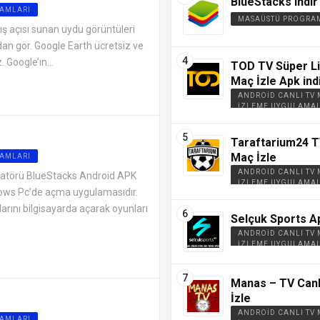
BlueStacks indir
AMLARI
MASAÜSTÜ PROGRA
ış açısı sunan uydu görüntüleri
an gör. Google Earth ücretsiz ve
 Google’ın...
TOD TV Süper Li
Maç İzle Apk ind
ANDROID CANLI TV
İZLEME UYGULAMAL
Taraftarium24 T
Maç İzle
AMLARI
ANDROID CANLI TV
latörü BlueStacks Android APK
İZLEME UYGULAMAL
dows Pc’de açma uygulamasıdır.
rını bilgisayarda açarak oyunları
Selçuk Sports Ap
ANDROID CANLI TV
İZLEME UYGULAMAL
Manas – TV Canl
İzle
ANDROID CANLI TV
AMLARI